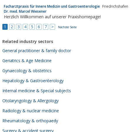
Facharztpraxis für Innere Medizin und Gastroenterologie
Friedrichshafen
Dr. med. Marcel Wiesener
Herzlich Willkommen auf unserer Praxishomepage!
1
2
3
4
5
6
7
>
Nächste Seite
Related industry sectors
General practitioner & family doctor
Geriatrics & Age Medicine
Gynaecology & obstetrics
Hepatology & Gastroenterology
Internal medicine & Special subjects
Otolaryngology & Allergology
Radiology & nuclear medicine
Rheumatology & orthopaedy
Surgery & accident surgery