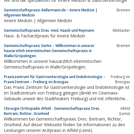
Wir sind die Spezialisten für Innere Medizin & Gastroenterologie
Gemeinschaftspraxis-Kellermann.de – Innere Medizin |
Bremen
Allgemein Medizin
Innere Medizin | Allgemein Medizin
Gemeinschaftspraxis Dres. med. Haack und Reymann
Mühlacker
Haus- & Facharztpraxis für Innere Medizin
Gemeinschaftspraxis Gerke – Willkommen in unserer
Bremen
hausärztlich internistischen Gemeinschaftspraxis in
Walle/Gröpelingen.
Willkommen in unserer hausärztlich internistischen
Gemeinschaftspraxis in Walle/Gröpelingen.
Praxiszentrum für Gastroenterologie und Endokrinologie –
Freiburg im
PraxisZentrum – Freiburg im Breisgau
Breisgau
Das Praxis Zentrum für Gastroenterologie und Endokrinologie ist
im Stadtzentrum von Freiburg gelegen (direkt im Cinemaxx-
Gebäude unweit des Stadtheaters Freiburg) und mit öffentlichen
Verkehrsmitteln bestens zu erreichen....
Chirurgie Orthopädie Alfeld - Gemeinschaftspraxis Dres.
Alfeld
Bertram, Richter, Grünheid
(Leine)
Willkommen bei Gemeinschaftspraxis Dres. Bertram, Richter,
Grünheid. Auf dieser Webseite finden Sie Informationen zu den
Leistungen unserer Arztpraxis in Alfeld (Leine).