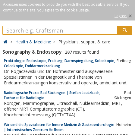
Axxus.eu uses cookies to provide you with the best possible service. If you
continue to the site, you agree to the cookie usage.
×
I agree.
Health & Medicine
Physicians, support & care
Sonography & Endoscopy
287
results found
Proktologie, Endoskopie, Freiburg, Darmspiegelung, Koloskopie,
Freiburg
Coloskopie, Enddarmerkrankung
Dr. Rogaczewski und Dr. Hofmeister sind ausgewiesene
Spezialistinnen in der Diagnostik und Therapie von
Enddarmerkrankungen konservativ und operativ, ambulant und
stationär. Zusätzlicher Schwerpunkt sind die Vorsorgekoloskopie
Radiologische Praxis Bad Säckingen | Stefan Leutzbach,
Bad
und die endoskopische Entfernung von Dickdarmpolypen. Eine
Facharzt für Radiologie
Säckingen
moderne, eigenständige fachärztliche...
Röntgen, Mammographie, Ultraschall, Nuklearmedizin, MRT,
offener MRT Computertomographie (CT),
Knochendichtemessung (QCT/CTXA)
Wir sind die Spezialisten für Innere Medizin & Gastroenterologie
Hofheim
| Internistisches Zentrum Hofheim