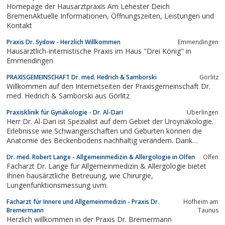
Homepage der Hausarztpraxis Am Lehester Deich
BremenAktuelle Informationen, Öffnungszeiten, Leistungen und
Kontakt
Praxis Dr. Sydow - Herzlich Willkommen
Emmendingen
Hausärztlich-internistische Praxis im Haus "Drei König" in
Emmendingen
PRAXISGEMEINSCHAFT Dr. med. Hedrich & Samborski
Görlitz
Willkommen auf den Internetseiten der Praxisgemeinschaft Dr.
med. Hedrich & Samborski aus Görlitz
Praxisklinik für Gynäkologie - Dr. Al-Dari
Überlingen
Herr Dr. Al-Dari ist Spezialist auf dem Gebiet der Uroynäkologie.
Erlebnisse wie Schwangerschaften und Geburten können die
Anatomie des Beckenbodens nachhaltig verändern. Dank
rasanter Fortschritte im Bereich der Urogynäkologie muss dies
Dr. med. Robert Lange - Allgemeinmedizin & Allergologie in Olfen
Olfen
kein Dauerzustand sein. Innovative Operationsmethoden bei
Facharzt Dr. Lange für Allgemeinmedizin & Allergologie bietet
Gebärmuttersenkung und Inkontinenz...
Ihnen hausärztliche Betreuung, wie Chirurgie,
Lungenfunktionsmessung uvm.
Facharzt für Innere und Allgemeinmedizin - Praxis Dr.
Hofheim am
Bremermann
Taunus
Herzlich willkommen in der Praxis Dr. Bremermann