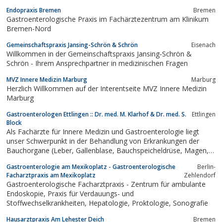
Endopraxis Bremen
Bremen
Gastroenterologische Praxis im Fachärztezentrum am Klinikum
Bremen-Nord
Gemeinschaftspraxis Jansing-Schrön & Schrön
Eisenach
Willkommen in der Gemeinschaftspraxis Jansing-Schrön &
Schrön - Ihrem Ansprechpartner in medizinischen Fragen
MVZ Innere Medizin Marburg
Marburg
Herzlich Willkommen auf der Interentseite MVZ Innere Medizin
Marburg
Gastroenterologen Ettlingen :: Dr. med. M. Klarhof & Dr. med. S.
Ettlingen
Block
Als Fachärzte für Innere Medizin und Gastroenterologie liegt
unser Schwerpunkt in der Behandlung von Erkrankungen der
Bauchorgane (Leber, Gallenblase, Bauchspeicheldrüse, Magen,
Dünn- und Dickdarm).
Gastroenterologie am Mexikoplatz - Gastroenterologische
Berlin-
Facharztpraxis am Mexikoplatz
Zehlendorf
Gastroenterologische Facharztpraxis - Zentrum für ambulante
Endoskopie, Praxis für Verdauungs- und
Stoffwechselkrankheiten, Hepatologie, Proktologie, Sonografie
Hausarztpraxis Am Lehester Deich
Bremen