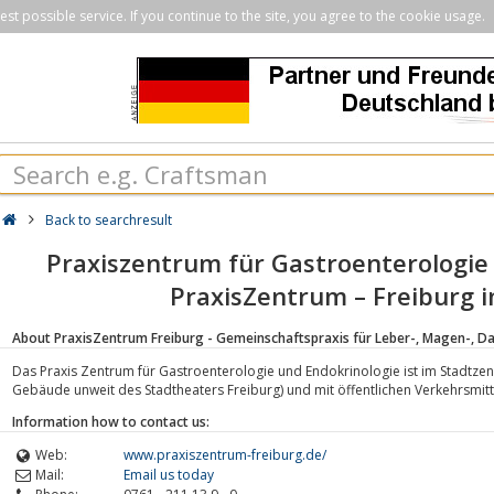
st possible service. If you continue to the site, you agree to the cookie usage.
Back to searchresult
Praxiszentrum für Gastroenterologie
PraxisZentrum – Freiburg 
About PraxisZentrum Freiburg - Gemeinschaftspraxis für Leber-, Magen-, D
Das Praxis Zentrum für Gastroenterologie und Endokrinologie ist im Stadtze
Gebäude unweit des Stadtheaters Freiburg) und mit öffentlichen Verkehrsmitte
Information how to contact us:
Web:
www.praxiszentrum-freiburg.de/
Mail:
Email us today