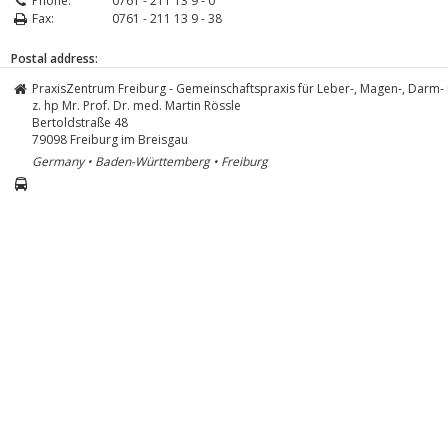
Phone:
0761 - 211 13 9 - 0
Fax:
0761 - 211 13 9 - 38
Postal address:
PraxisZentrum Freiburg - Gemeinschaftspraxis für Leber-, Magen-, Darm-
z. hp Mr. Prof. Dr. med. Martin Rössle
Bertoldstraße 48
79098
Freiburg im Breisgau
Germany • Baden-Württemberg • Freiburg