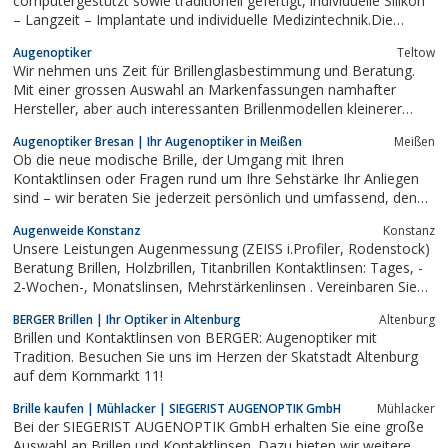
computergestützt sowie traditionell gefertigt, individuelle Silikon
– Langzeit – Implantate und individuelle Medizintechnik.Die
moderne allergiefreie Kunststoffaugenprothetik ergänzt perfekt
Augenoptiker
Teltow
das Versorgungsangebot. Einziger Hersteller weicher
Wir nehmen uns Zeit für Brillenglasbestimmung und Beratung.
Augenprothesen....
Mit einer grossen Auswahl an Markenfassungen namhafter
Hersteller, aber auch interessanten Brillenmodellen kleinerer
Produzenten können wir beinahe jeden Wunsch erfüllen. Für
Augenoptiker Bresan | Ihr Augenoptiker in Meißen
Meißen
Contactlinsenträger sind wir kompetente Ansprechpartner für
Ob die neue modische Brille, der Umgang mit Ihren
weiche und formstabile...
Kontaktlinsen oder Fragen rund um Ihre Sehstärke Ihr Anliegen
sind – wir beraten Sie jederzeit persönlich und umfassend, denn
bei uns hat Qualität noch Tradition. Dafür stehen wir mit
Augenweide Konstanz
Konstanz
erfahrenen Mitarbeitern und umfassendem Service.
Unsere Leistungen Augenmessung (ZEISS i.Profiler, Rodenstock)
Beratung Brillen, Holzbrillen, Titanbrillen Kontaktlinsen: Tages, -
2-Wochen-, Monatslinsen, Mehrstärkenlinsen . Vereinbaren Sie
für eine Vermessung bitte einen einen Termin info@augenweide-
BERGER Brillen | Ihr Optiker in Altenburg
Altenburg
konstanz.de +49 7531 26222
Brillen und Kontaktlinsen von BERGER: Augenoptiker mit
Tradition. Besuchen Sie uns im Herzen der Skatstadt Altenburg
auf dem Kornmarkt 11!
Brille kaufen | Mühlacker | SIEGERIST AUGENOPTIK GmbH
Mühlacker
Bei der SIEGERIST AUGENOPTIK GmbH erhalten Sie eine große
Auswahl an Brillen und Kontaktlinsen. Dazu bieten wir weitere