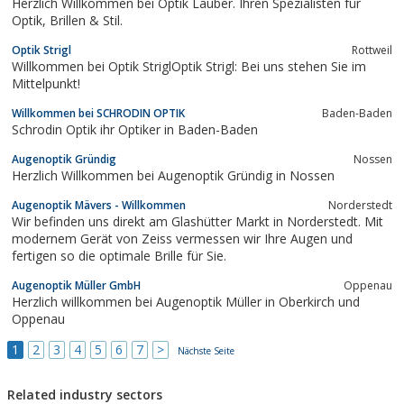
Herzlich Willkommen bei Optik Lauber. Ihren Spezialisten für
Optik, Brillen & Stil.
Optik Strigl
Rottweil
Willkommen bei Optik StriglOptik Strigl: Bei uns stehen Sie im
Mittelpunkt!
Willkommen bei SCHRODIN OPTIK
Baden-Baden
Schrodin Optik ihr Optiker in Baden-Baden
Augenoptik Gründig
Nossen
Herzlich Willkommen bei Augenoptik Gründig in Nossen
Augenoptik Mävers - Willkommen
Norderstedt
Wir befinden uns direkt am Glashütter Markt in Norderstedt. Mit
modernem Gerät von Zeiss vermessen wir Ihre Augen und
fertigen so die optimale Brille für Sie.
Augenoptik Müller GmbH
Oppenau
Herzlich willkommen bei Augenoptik Müller in Oberkirch und
Oppenau
1
2
3
4
5
6
7
>
Nächste Seite
Related industry sectors