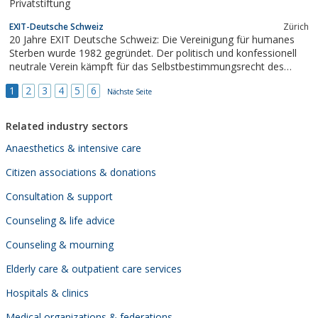
Privatstiftung
EXIT-Deutsche Schweiz
Zürich
20 Jahre EXIT Deutsche Schweiz: Die Vereinigung für humanes
Sterben wurde 1982 gegründet. Der politisch und konfessionell
neutrale Verein kämpft für das Selbstbestimmungsrecht des
Menschen im Leben und Sterben und unterstützt die Mitglieder
1
2
3
4
5
6
bei der Durchsetzung dieses Rechts.
Nächste Seite
Related industry sectors
Anaesthetics & intensive care
Citizen associations & donations
Consultation & support
Counseling & life advice
Counseling & mourning
Elderly care & outpatient care services
Hospitals & clinics
Medical organizations & federations