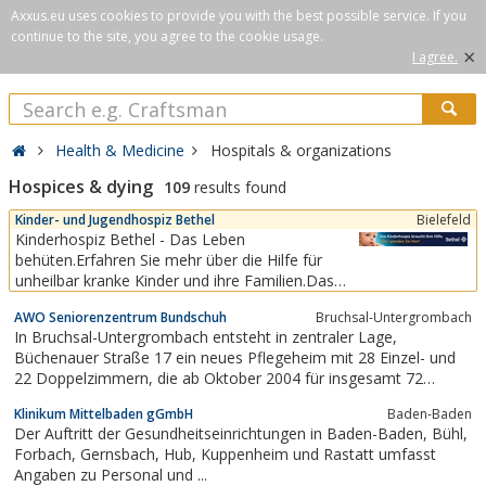
Axxus.eu uses cookies to provide you with the best possible service. If you
continue to the site, you agree to the cookie usage.
×
I agree.
Health & Medicine
Hospitals & organizations
Hospices & dying
109
results found
Kinder- und Jugendhospiz Bethel
Bielefeld
Kinderhospiz Bethel - Das Leben
behüten.Erfahren Sie mehr über die Hilfe für
unheilbar kranke Kinder und ihre Familien.Das
Sterben und der Tod gehören zum Leben. Ein
AWO Seniorenzentrum Bundschuh
Bruchsal-Untergrombach
Satz wie ein Paukenschlag – wahr, ehrlich und
In Bruchsal-Untergrombach entsteht in zentraler Lage,
trotzdem kein Trost für unheilbar kranke Kinder
Büchenauer Straße 17 ein neues Pflegeheim mit 28 Einzel- und
und ihre Familien. In dieser Ausnahmesituation
22 Doppelzimmern, die ab Oktober 2004 für insgesamt 72
brauchen die...
Bewohner bezugsfertig sind, mit dem Angebot zahlreicher
Klinikum Mittelbaden gGmbH
Baden-Baden
Kurzzeitpflegeplätze.
Der Auftritt der Gesundheitseinrichtungen in Baden-Baden, Bühl,
Forbach, Gernsbach, Hub, Kuppenheim und Rastatt umfasst
Angaben zu Personal und ...