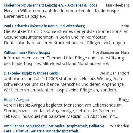
Mitarbeiterinnen und Mitarbeiter reicht von Altenpflegeheimen
Kinderhospiz Bärenherz Leipzig e.V. - Aktuelles & Fotos
Markkleeberg
bis hin zu Fachkliniken und ist in allen Bereichen einer hohen
Herzlich Willkommen auf den Interneteiten des Kinderhospiz
fachlichen Qualität...
Bärenherz Leipzig e.V.
Paul Gerhardt Diakonie in Berlin und Wittenberg
Berlin
Die Paul Gerhardt Diakonie ist eines der größten konfessionellen
Gesundheitsunternehmen in Berlin und im Nordosten
Deutschlands. In unseren Krankenhäusern, Pflegeeinrichtungen,
ambulanten Einrichtungen und im Paul Gerhardt Diakonie Hospiz
Willkommen / Kinderhospiz
Nordhausen am Harz
bieten wir moderne Spitzenmedizin in Einklang mit den
Informationen zu den Themen Hilfe, Pflege und Unterstützung
diakonischen Werten unseres Unternehmens.
des Kinderhospizes Mitteldeutschland Nordhausen e.V.
Diakonie-Hospiz Wannsee GmbH
Berlin Zehlendorf
ambulantes und ab 1.1.2003 stationäres Hospiz. Wir begleiten
schwerkranke und sterbende Menschen und deren Angehörige.
Wir bieten im ambulanten Hospiz keine Pflege an, sondern
leisten mit ehrenamtlichen MitarbeiterInnen psychosoziale
Hospiz Aargau
Brugg
Unterstützung. Das Anegbot ist kostenlos.
Verein Hospiz Aargau begleitet Menschen am Lebensende im
Sterbeprozess, entlastet Angehörige, betreut die Patienten
liebevoll, individuell mit palliative Medizin. Ein Abschied mit
Würde. Angebote: Hospiz Stationär Palliative Care, Hospiz
Ambulante Hospizarbeit, Stationäre Hospizarbeit, Palliative
Wiesbaden
Ambulant, Hospiz Trauertreff.
Care, Palliative Geriatrie, Kinderhospizarbeit,