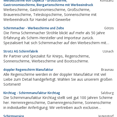
Werbeschirme von Objekta - Großschirme,
Konstanz
Gastronomieschirme, Biergartenschirme mit Werbeeindruck
Werbeschirme, Gastronomieschirme, Großschirme,
Brauereischirme, Teleskopschirme, Sonnenschirme mit
Werbeeindruck für Handel und Gewerbe
Schirmmacher - Werbeschirme und Zelte
Götzis
Die Firma Schirmmacher Ströhle blickt auf mehr als 50 Jahre
Erfahrung als Schirm-Hersteller und Importeur zurück.
Spezialisiert hat sich Schirmmacher auf den Werbeschirm mit
Druck, also auf bedruckte Regenschirme, Sonnenschirme und
Strotz AG Schirmfabrik
Uznach
Faltzelte.
Ihr Partner und Spezialist für Knirps, Regenschirme,
Sonnenschirme, Werbeschirme und Bootsschirme.
doppler Regenschirm Manufaktur
Braunau
Alle Regenschirme werden in der doppler Manufaktur mit viel
Liebe zum Detail handgefertigt. Wählen Sie aus unserem großen
Sortiment!
Kirchtag - Schirmmanufaktur Kirchtag
Salzburg
Die Schirmmanufaktur Kirchtag stellt seit gut 100 Jahren Schirme
her. Herrenregenschirme, Damenregenschirme, Sonnenschirme
in individueller Anfertigung. Wir vertreiben auch exclusive
Lederwaren, Koffer, Reisegepäck Reisetaschen und exclusive
Schirmservice
Jegenstorf