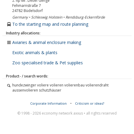
z. hp Mr. Detlef Genge
Fehmarnstraße 7
24782
Büdelsdorf
Germany • Schleswig Holstein • Rendsburg-Eckernförde
To the starting map and route planning
Industry allocations:
Aviaries & animal enclosure making
Exotic animals & plants
Zoo specialised trade & Pet supplies
Product- / search words:
hundezwinger voliere volieren volierenbau volierendraht
aussenvolieren schutzhäuser
Corporate Information
•
Criticism or ideas?
© 1998 - 2026 economy network axxus • all rights reserved