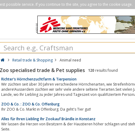
st possible service. If you continue to the site, you agree to the cookie usage.
Retail trade & Shopping
Animal need
Zoo specialised trade & Pet supplies
120
results found
Richter's Hörnchenzuchtfarm & Tierpension
Wir züchten seit über 30 Jahren verschiedene Hörnchenarten, wie Streifenhörnchenarten, Eichhörnchenarten und viele
andere!Ausserdem züchten wir sehr viele andere seltene Tierarten.Seit vielen 
Lande, wo Ihr Liebling zu jeder Jahres-und Tageszeit von qualifiziertem Persona
ZOO & Co. : ZOO & Co. Offenburg
Ihr ZOO & Co. Markt in Offenburg. Da geht's Tier gut!
Alles für Ihren Liebling Ihr Zookauf Brändle in Konstanz
Wir lassen die Herzen von Besitzern & der Haustieren höher schlagen und ste
Seite.