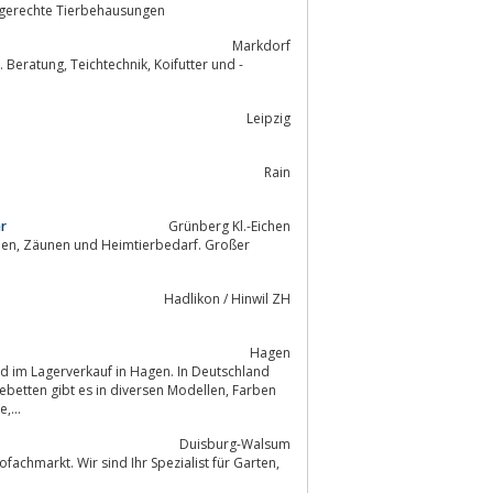
le, Volieren und Zubehör - artgerechte Tierbehausungen
Markdorf
Koifutter und -
Leipzig
Rain
er
Grünberg Kl.-Eichen
Hadlikon / Hinwil ZH
Hagen
d im Lagerverkauf in Hagen. In Deutschland
n gibt es in diversen Modellen, Farben
ss für jeden Mops, Terrier, Collie,...
Duisburg-Walsum
chmarkt. Wir sind Ihr Spezialist für Garten,