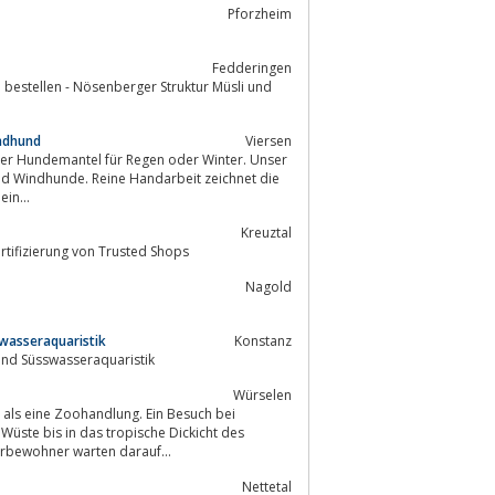
Pforzheim
Fedderingen
 bestellen - Nösenberger Struktur Müsli und
indhund
Viersen
in...
Kreuztal
futter und vieles mehr. Zertifizierung von Trusted Shops
Nagold
swasseraquaristik
Konstanz
 und Süsswasseraquaristik
Würselen
 als eine Zoohandlung. Ein Besuch bei
Wüste bis in das tropische Dickicht des
tieren, Vögeln und Unterwasserbewohner warten darauf...
Nettetal