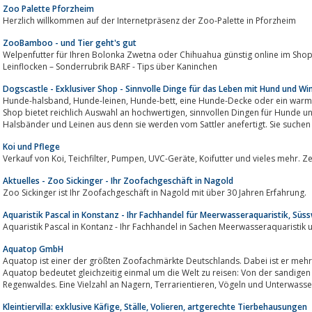
Zoo Palette Pforzheim
Herzlich willkommen auf der Internetpräsenz der Zoo-Palette in Pforzheim
ZooBamboo - und Tier geht's gut
Welpenfutter für Ihren Bolonka Zwetna oder Chihuahua günstig online im Shop
Leinflocken – Sonderrubrik BARF - Tips über Kaninchen
Dogscastle - Exklusiver Shop - Sinnvolle Dinge für das Leben mit Hund und W
Hunde-halsband, Hunde-leinen, Hunde-bett, eine Hunde-Decke oder ein warmer Hundemantel für Regen oder Winter. Unser
Shop bietet reichlich Auswahl an hochwertigen, sinnvollen Dingen für Hunde und Windhunde. Reine Handarbeit zeichnet die
Halsbänder und Leinen aus denn sie werden vom Sattler anefertigt. Sie suchen e
Koi und Pflege
Verkauf von Koi, Teichfilter, Pumpen, UVC-Geräte, Koi
Aktuelles - Zoo Sickinger - Ihr Zoofachgeschäft in Nagold
Zoo Sickinger ist Ihr Zoofachgeschäft in Nagold mit über 30 Jahren Erfahrung.
Aquaristik Pascal in Konstanz - Ihr Fachhandel für Meerwasseraquaristik, Süs
Aquaristik Pascal in Kontanz - Ihr Fachhandel in Sachen Meerwasseraquaristik
Aquatop GmbH
Aquatop ist einer der größten Zoofachmärkte Deutschlands. Dabei ist er mehr
Aquatop bedeutet gleichzeitig einmal um die Welt zu reisen: Von der sandigen 
Regenwaldes. Eine Vielzahl an Nagern, Terrarien
Kleintiervilla: exklusive Käfige, Ställe, Volieren, artgerechte Tierbehausungen