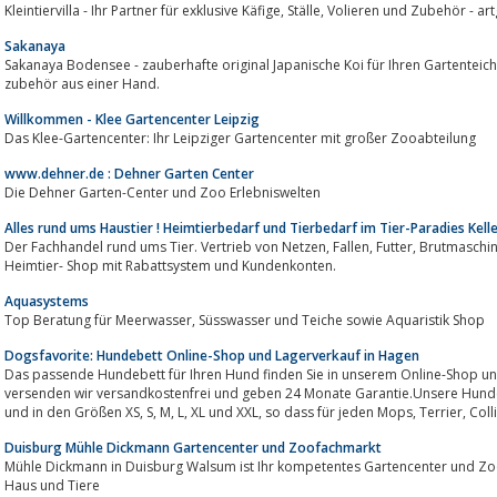
Kleintiervilla - Ihr Partner für exklusive Käfige, Stäl
Sakanaya
Sakanaya Bodensee - zauberhafte original Japanische Koi für Ihren Gartenteich. Beratung, Teichtechnik, 
zubehör aus einer Hand.
Willkommen - Klee Gartencenter Leipzig
Das Klee-Gartencenter: Ihr Leipziger Gartencenter mit großer Zooabteilung
www.dehner.de : Dehner Garten Center
Die Dehner Garten-Center und Zoo Erlebniswelten
Alles rund ums Haustier ! Heimtierbedarf und Tierbedarf im Tier-Paradies Kell
Der Fachhandel rund ums Tier. Vertrieb von Netzen, Fallen, Futter, Brutmaschinen, Zäunen und Heimtierbedarf. Großer
Heimtier- Shop mit Rabattsystem und Kundenkonten.
Aquasystems
Top Beratung für Meerwasser, Süsswasser und Teiche sowie Aquaristik Shop
Dogsfavorite: Hundebett Online-Shop und Lagerverkauf in Hagen
Das passende Hundebett für Ihren Hund finden Sie in unserem Online-Shop un
versenden wir versandkostenfrei und geben 24 Monate Garantie.Unsere Hundebette
und in den Größen XS, S, M, L, XL und XXL, so da
Duisburg Mühle Dickmann Gartencenter und Zoofachmarkt
Mühle Dickmann in Duisburg Walsum ist Ihr kompetentes Gartencenter und Zoofa
Haus und Tiere