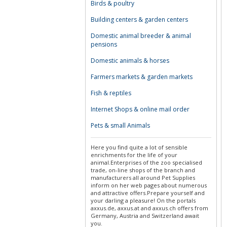
Birds & poultry
Building centers & garden centers
Domestic animal breeder & animal
pensions
Domestic animals & horses
Farmers markets & garden markets
Fish & reptiles
Internet Shops & online mail order
Pets & small Animals
Here you find quite a lot of sensible
enrichments for the life of your
animal.Enterprises of the zoo specialised
trade, on-line shops of the branch and
manufacturers all around Pet Supplies
inform on her web pages about numerous
and attractive offers.Prepare yourself and
your darling a pleasure! On the portals
axxus.de, axxus.at and axxus.ch offers from
Germany, Austria and Switzerland await
you.