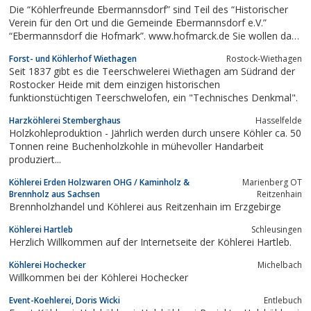
Die “Köhlerfreunde Ebermannsdorf” sind Teil des “Historischer
Verein für den Ort und die Gemeinde Ebermannsdorf e.V.”
“Ebermannsdorf die Hofmark”. www.hofmarck.de Sie wollen das
alte Köhlerhandwerk weiterführen.
Forst- und Köhlerhof Wiethagen
Rostock-Wiethagen
Seit 1837 gibt es die Teerschwelerei Wiethagen am Südrand der
Rostocker Heide mit dem einzigen historischen
funktionstüchtigen Teerschwelofen, ein "Technisches Denkmal".
Harzköhlerei Stemberghaus
Hasselfelde
Holzkohleproduktion - Jährlich werden durch unsere Köhler ca. 50
Tonnen reine Buchenholzkohle in mühevoller Handarbeit
produziert...
Köhlerei Erden Holzwaren OHG / Kaminholz &
Marienberg OT
Brennholz aus Sachsen
Reitzenhain
Brennholzhandel und Köhlerei aus Reitzenhain im Erzgebirge
Köhlerei Hartleb
Schleusingen
Herzlich Willkommen auf der Internetseite der Köhlerei Hartleb.
Köhlerei Hochecker
Michelbach
Willkommen bei der Köhlerei Hochecker
Event-Koehlerei, Doris Wicki
Entlebuch