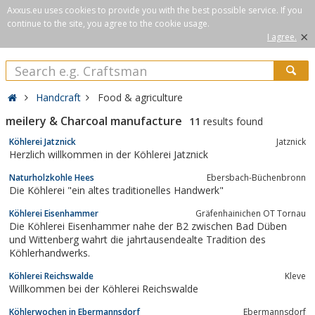
Axxus.eu uses cookies to provide you with the best possible service. If you
continue to the site, you agree to the cookie usage.
×
I agree.
Handcraft
Food & agriculture
meilery & Charcoal manufacture
11
results found
Köhlerei Jatznick
Jatznick
Herzlich willkommen in der Köhlerei Jatznick
Naturholzkohle Hees
Ebersbach-Büchenbronn
Die Köhlerei "ein altes traditionelles Handwerk"
Köhlerei Eisenhammer
Gräfenhainichen OT Tornau
Die Köhlerei Eisenhammer nahe der B2 zwischen Bad Düben
und Wittenberg wahrt die jahrtausendealte Tradition des
Köhlerhandwerks.
Köhlerei Reichswalde
Kleve
Willkommen bei der Köhlerei Reichswalde
Köhlerwochen in Ebermannsdorf
Ebermannsdorf