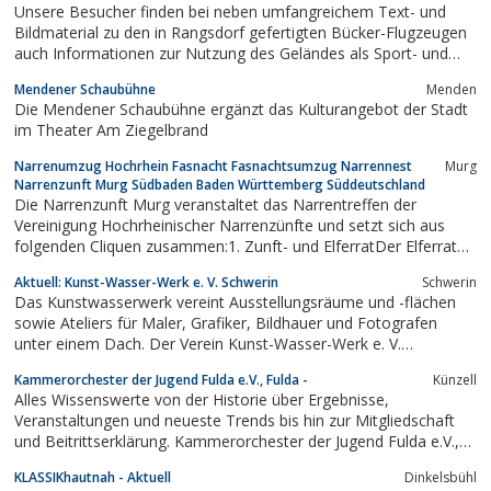
Unsere Besucher finden bei neben umfangreichem Text- und
Bildmaterial zu den in Rangsdorf gefertigten Bücker-Flugzeugen
auch Informationen zur Nutzung des Geländes als Sport- und
Verkehrsflugplatz. Weiterhin sind Bilder und Ausstellungsstücke
Mendener Schaubühne
Menden
aus der Zeit während der Nutzung des Bücker-Geländes durch
Die Mendener Schaubühne ergänzt das Kulturangebot der Stadt
die Sowjet-Armee zu sehen....
im Theater Am Ziegelbrand
Narrenumzug Hochrhein Fasnacht Fasnachtsumzug Narrennest
Murg
Narrenzunft Murg Südbaden Baden Württemberg Süddeutschland
Die Narrenzunft Murg veranstaltet das Narrentreffen der
Vereinigung Hochrheinischer Narrenzünfte und setzt sich aus
folgenden Cliquen zusammen:1. Zunft- und ElferratDer Elferrat
ist für die Führung und Geschicke der Narrenzunft Murg
Aktuell: Kunst-Wasser-Werk e. V. Schwerin
Schwerin
verantwortlich.Der Narrenruf der Narrenzunft Murg: Narri-
Das Kunstwasserwerk vereint Ausstellungsräume und -flächen
Narro.2. Helgeringer Maidli...
sowie Ateliers für Maler, Grafiker, Bildhauer und Fotografen
unter einem Dach. Der Verein Kunst-Wasser-Werk e. V.
ermöglicht seit ...
Kammerorchester der Jugend Fulda e.V., Fulda -
Künzell
Alles Wissenswerte von der Historie über Ergebnisse,
Veranstaltungen und neueste Trends bis hin zur Mitgliedschaft
und Beitrittserklärung. Kammerorchester der Jugend Fulda e.V.,
Fulda
KLASSIKhautnah - Aktuell
Dinkelsbühl