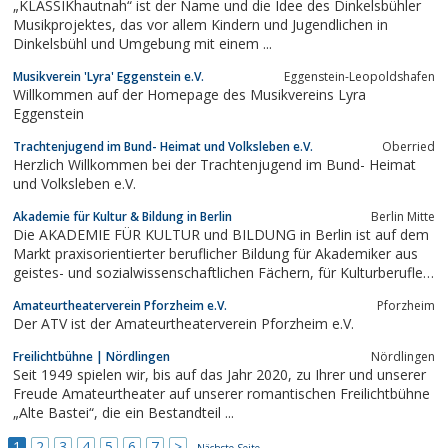
„KLASSIKhautnah“ ist der Name und die Idee des Dinkelsbühler
Musikprojektes, das vor allem Kindern und Jugendlichen in
Dinkelsbühl und Umgebung mit einem ...
Musikverein 'Lyra' Eggenstein e.V.
Eggenstein-Leopoldshafen
Willkommen auf der Homepage des Musikvereins Lyra
Eggenstein
Trachtenjugend im Bund- Heimat und Volksleben e.V.
Oberried
Herzlich Willkommen bei der Trachtenjugend im Bund- Heimat
und Volksleben e.V.
Akademie für Kultur & Bildung in Berlin
Berlin Mitte
Die AKADEMIE FÜR KULTUR und BILDUNG in Berlin ist auf dem
Markt praxisorientierter beruflicher Bildung für Akademiker aus
geistes- und sozialwissenschaftlichen Fächern, für Kulturberufler
und Künstler tätig
Amateurtheaterverein Pforzheim e.V.
Pforzheim
Der ATV ist der Amateurtheaterverein Pforzheim e.V.
Freilichtbühne | Nördlingen
Nördlingen
Seit 1949 spielen wir, bis auf das Jahr 2020, zu Ihrer und unserer
Freude Amateurtheater auf unserer romantischen Freilichtbühne
„Alte Bastei“, die ein Bestandteil ...
1
2
3
4
5
6
7
>
Nächste Seite