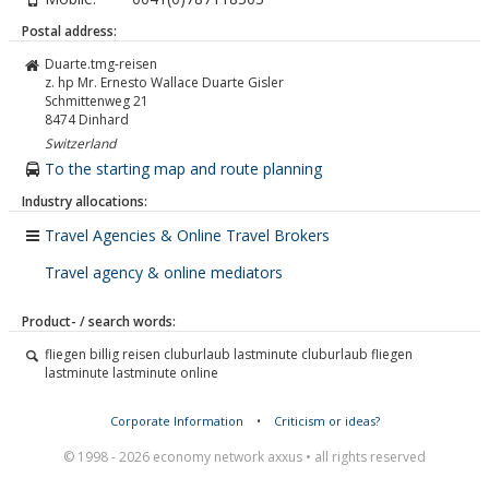
Postal address:
Duarte.tmg-reisen
z. hp Mr. Ernesto Wallace Duarte Gisler
Schmittenweg 21
8474
Dinhard
Switzerland
To the starting map and route planning
Industry allocations:
Travel Agencies & Online Travel Brokers
Travel agency & online mediators
Product- / search words:
fliegen billig reisen cluburlaub lastminute cluburlaub fliegen
lastminute lastminute online
Corporate Information
•
Criticism or ideas?
© 1998 - 2026 economy network axxus • all rights reserved