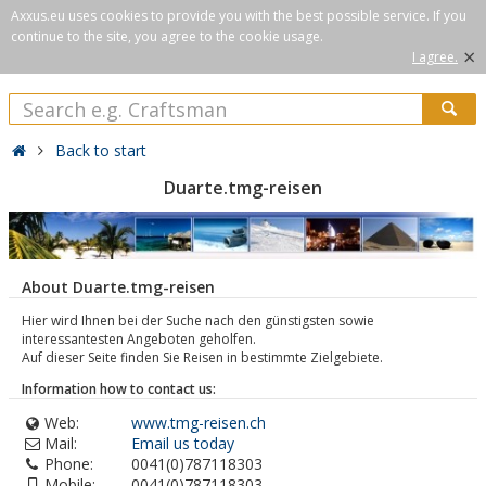
Axxus.eu uses cookies to provide you with the best possible service. If you
continue to the site, you agree to the cookie usage.
×
I agree.
Back to start
Duarte.tmg-reisen
About Duarte.tmg-reisen
Hier wird Ihnen bei der Suche nach den günstigsten sowie
interessantesten Angeboten geholfen.
Auf dieser Seite finden Sie Reisen in bestimmte Zielgebiete.
Information how to contact us:
Web:
www.tmg-reisen.ch
Mail:
Email us today
Phone:
0041(0)787118303
Mobile:
0041(0)787118303