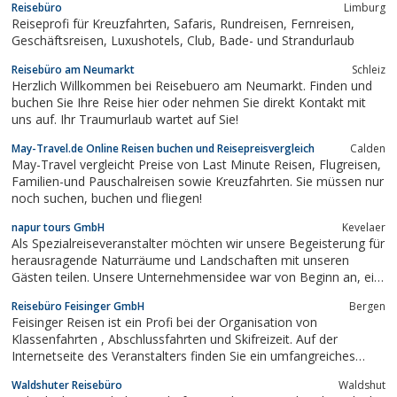
Reisebüro
Limburg
Reiseprofi für Kreuzfahrten, Safaris, Rundreisen, Fernreisen,
Geschäftsreisen, Luxushotels, Club, Bade- und Strandurlaub
Reisebüro am Neumarkt
Schleiz
Herzlich Willkommen bei Reisebuero am Neumarkt. Finden und
buchen Sie Ihre Reise hier oder nehmen Sie direkt Kontakt mit
uns auf. Ihr Traumurlaub wartet auf Sie!
May-Travel.de Online Reisen buchen und Reisepreisvergleich
Calden
May-Travel vergleicht Preise von Last Minute Reisen, Flugreisen,
Familien-und Pauschalreisen sowie Kreuzfahrten. Sie müssen nur
noch suchen, buchen und fliegen!
napur tours GmbH
Kevelaer
Als Spezialreiseveranstalter möchten wir unsere Begeisterung für
herausragende Naturräume und Landschaften mit unseren
Gästen teilen. Unsere Unternehmensidee war von Beginn an, ein
Reiseunternehmen zu konzipieren, das sich durch einen sehr
Reisebüro Feisinger GmbH
Bergen
persönlichen und individuellen Service sowie durch attraktive und
Feisinger Reisen ist ein Profi bei der Organisation von
ausgefallene...
Klassenfahrten , Abschlussfahrten und Skifreizeit. Auf der
Internetseite des Veranstalters finden Sie ein umfangreiches
Angebot an Jugendreisen zu Zielen in ganz Europa. Die Fahrten
Waldshuter Reisebüro
Waldshut
werden größten Teils mit dem Bus durchgeführt. Bei einigen