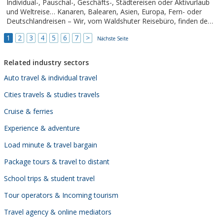
Individual-, Pauschal-, Geschäfts-, Städtereisen oder Aktivurlaub
Angeboten können Sie als...
und Weltreise… Kanaren, Balearen, Asien, Europa, Fern- oder
Deutschlandreisen – Wir, vom Waldshuter Reisebüro, finden den
passenden Urlaub für Sie! Mit uns in die Welt!
1
2
3
4
5
6
7
>
Nächste Seite
Related industry sectors
Auto travel & individual travel
Cities travels & studies travels
Cruise & ferries
Experience & adventure
Load minute & travel bargain
Package tours & travel to distant
School trips & student travel
Tour operators & Incoming tourism
Travel agency & online mediators