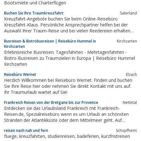
Bootsmiete und Charterflügen
Buchen Sie Ihre Traumkreuzfahrt
Saterland
Kreuzfahrt-Angebote buchen Sie beim Online-Reisebüro
Kreuzfahrt-Klaus. Persönliche Ansprechpartner helfen bei der
Auswahl Ihrer Traum-Reise und bei vielen Reedereien erhalten
Sie eine Bonus!Hier finden Sie Ihre Spezialisten für Ihren
Busreisen & Bistrobusreisen | Reisebüro Hummel in
Kirchzarten
Kreuzfahrt-Wunsch!
Kirchzarten
Erlebnisreiche Busreisen: Tagesfahrten - Mehrtagesfahrten -
Bistro-Busreisen zu Traumzielen in Europa | Reisebüro Hummel
Kirchzarten
Reisebüro Wernet
Elzach
Herzlich Willkommen bei Reisebüro Wernet. Finden und buchen
Sie Ihre Reise hier oder nehmen Sie direkt Kontakt mit uns auf.
Ihr Traumurlaub wartet auf Sie!
Frankreich Reisen von der Bretgane bis zur Provence
Nettetal
Entdecken sie das Urlaubsland Frankreich mit Frankreich-
Reisen.de, Spezialreisebüro wenn es um Urlaub an schönsten
Stränden der Atlantikküste oder dem Mittelmeer geht. Auf
Frankreich-Reisen.de finden sie ihr Ferienhaus in der Bretagne
reisen nach nah und fern
Schopfheim
oder Ihre Ferienwohnung in der Provence. Auf dem Reiseportal
fluege, kreuzfahrten, studienreisen, badeferien, kurzfristreisen
finden sie umfangreiche...