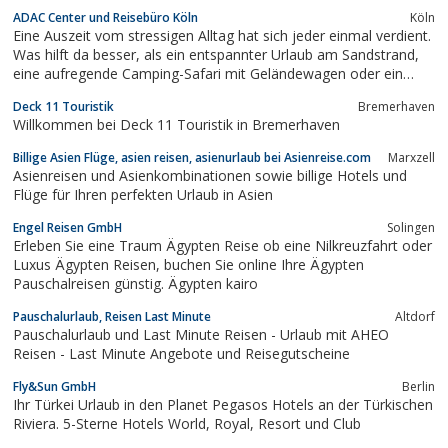
ADAC Center und Reisebüro Köln
Köln
Eine Auszeit vom stressigen Alltag hat sich jeder einmal verdient.
Was hilft da besser, als ein entspannter Urlaub am Sandstrand,
eine aufregende Camping-Safari mit Geländewagen oder ein
Skiurlaub in den Alpen? Unser ADAC Reiseteam betreut Sie bei
Deck 11 Touristik
Bremerhaven
der Planung Ihrer Traumreise und sorgt von Anfang an für das
Willkommen bei Deck 11 Touristik in Bremerhaven
optimale Urlaubsfeeling....
Billige Asien Flüge, asien reisen, asienurlaub bei Asienreise.com
Marxzell
Asienreisen und Asienkombinationen sowie billige Hotels und
Flüge für Ihren perfekten Urlaub in Asien
Engel Reisen GmbH
Solingen
Erleben Sie eine Traum Ägypten Reise ob eine Nilkreuzfahrt oder
Luxus Ägypten Reisen, buchen Sie online Ihre Ägypten
Pauschalreisen günstig. Ägypten kairo
Pauschalurlaub, Reisen Last Minute
Altdorf
Pauschalurlaub und Last Minute Reisen - Urlaub mit AHEO
Reisen - Last Minute Angebote und Reisegutscheine
Fly&Sun GmbH
Berlin
Ihr Türkei Urlaub in den Planet Pegasos Hotels an der Türkischen
Riviera. 5-Sterne Hotels World, Royal, Resort und Club