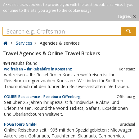
Axxus.eu uses cookies to provide you with the best possible service. If you
continue to the site, you agree to the cookie usage.
×
I agree.
Services
Agencies & services
Travel Agencies & Online Travel Brokers
494
results found
wolfreisen – Ihr Reisebüro in Konstanz
Konstanz
wolfreisen – Ihr Reisebüro in Konstanzwolfreisen ist Ihr
Reisebüro im grenznahen Konstanz. Wir finden für Sie Ihren
Traumurlaub mit den führenden Reiseveranstaltern. Vertrauen
Sie auf unsere Kompetenz und Reiseerfahrung.
COLIBRI Reiseservice - Reisebüro Offenburg
Offenburg
Seit über 25 Jahren Ihr Spezialist für individuelle Aktiv- und
Erlebnisreisen, Round the World Tickets, Safaris, Expeditionen
und Überlandtouren weltweit.
HoGaTourS GmbH
Bruchsal
Online Reisebüro seit 1995 mit den Spezialgebieten : Mietwagen,
Autoreisen, Golfurlaub, Tauchferien, Skiurlaub, Campermiete,