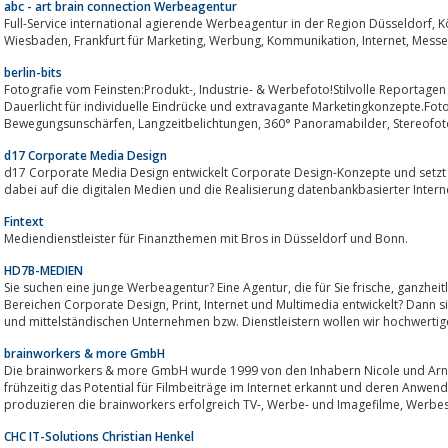
abc - art brain connection Werbeagentur
Full-Service international agierende Werbeagentur in der Region Düsseldorf, Köln / Bonn, Koblenz, Montabaur, Limburg,
berlin-bits
Fotografie vom Feinsten:Produkt-, Industrie- & Werbefoto!Stilvolle Reportagen und Makofotos mit offener Blende und
Dauerlicht für individuelle Eindrücke und extravagante Marketingkonzepte.Fot
Bewegungsunschärfen, Langzei
d17 Corporate Media Design
d17 Corporate Media Design entwickelt Corporate Design-Konzepte und setzt
dabei auf die digitalen Medien und die Realisierung datenbankbasierter Intern
Fintext
Mediendienstleister für Finanzthemen mit Bros in Düsseldorf und Bonn.
HD7B-MEDIEN
Sie suchen eine junge Werbeagentur? Eine Agentur, die für Sie frische, ganzheitliche Kommunikationslösungen in den
Bereichen Corporate Design, Print, Internet und Multimedia entwickelt? Dann sind Sie bei uns genau richtig!Vor allem kleinen
und mittelständischen Unternehmen bzw. Dienstleistern wollen wir hochwertige,
brainworkers & more GmbH
Die brainworkers & more GmbH wurde 1999 von den Inhabern Nicole und Arndt
frühzeitig das Potential für Filmbeiträge im Internet erkannt und deren Anwe
produzieren die brainworkers erfolgreich T
CHC IT-Solutions Christian Henkel