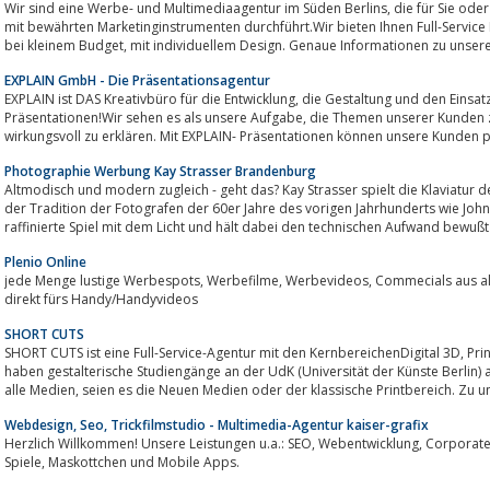
Wir sind eine Werbe- und Multimediaagentur im Süden Berlins, die für Sie oder Ihr Produkt die geeigneten Werbemaßnahmen
mit bewährten Marketinginstrumenten durchführt.Wir bieten Ihnen Full-Service Dienstleistungen, zu 
bei kleinem Budget, mit individuellem Design. Genaue Informationen zu unser
EXPLAIN GmbH - Die Präsentationsagentur
EXPLAIN ist DAS Kreativbüro für die Entwicklung, die Gestaltung und den Einsatz von herausragenden PowerPoint-
Präsentationen!Wir sehen es als unsere Aufgabe, die Themen unserer Kunden zu verstehen und sie zu unterstützen sich
wirkungsvoll zu erklären. Mit EXPLAIN- Präsentationen können unsere Kunden pr
Photographie Werbung Kay Strasser Brandenburg
Altmodisch und modern zugleich - geht das? Kay Strasser spielt die Klaviatur 
der Tradition der Fotografen der 60er Jahre des vorigen Jahrhunderts wie Jo
raffinierte Spiel mit dem Licht und hält dabei den technischen Aufwand bewußt g
Plenio Online
jede Menge lustige Werbespots, Werbefilme, Werbevideos, Commecials aus aller Welt zum kostenlosen Download, auch
direkt fürs Handy/Handyvideos
SHORT CUTS
SHORT CUTS ist eine Full-Service-Agentur mit den KernbereichenDigital 3D, Print und New Media. Viele unsere Mitarbeiter
haben gestalterische Studiengänge an der UdK (Universität der Künste Berlin) 
alle Medien, seien es die Neuen Medien oder der klassische Printbereich. Zu 
Webdesign, Seo, Trickfilmstudio - Multimedia-Agentur kaiser-grafix
Herzlich Willkommen! Unsere Leistungen u.a.: SEO, Webentwicklung, Corporate Design, Trickfilme, Grußkarten, Werbefilme,
Spiele, Maskottchen und Mobile Apps.