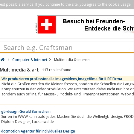
st possible service. If you continue to the site, you agree to the cookie usage.
Computer & Internet
Multimedia & internet
Multimedia & art
117
results found
Wir produzieren professionelle Imagevideos,Imagefilme für IHRE Firma
Nicht die Großen werden die Kleinen fressen, sondern die Schnellen die Langsamen ! Nutzen Sie unsere
Kompetenzen in der Videoproduktion. Wir unterstützen dabei nicht nur Ihre
sondern auch offline, für Messe- , Produkt- und Firmenpräsentationen. Webvideos mit überzeugender
Kommunikationsqualität bei...
gb-design Gerald Bornschein
Surfen im WWW kann bald jeder. Machen Sie doch die Wellen!gb-design: PROD
Diplom-Designer, Luckenwalde
dotmotion Agentur für individuelles Design