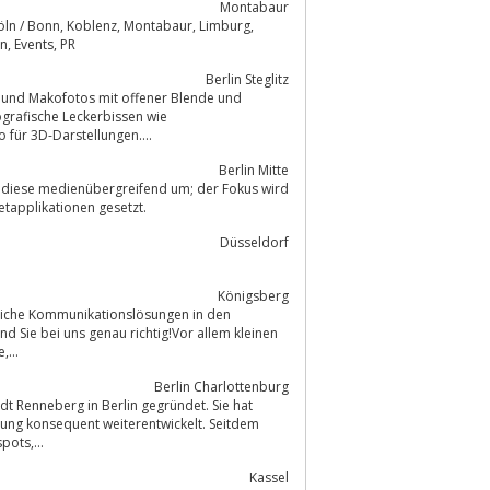
Montabaur
Wiesbaden, Frankfurt für Marketing, Werbung, Kommunikation, Internet, Messen, Events, PR
Berlin Steglitz
ografische Leckerbissen wie
tbelichtungen, 360° Panoramabilder, Stereofoto für 3D-Darstellungen....
Berlin Mitte
 diese medienübergreifend um; der Fokus wird
etapplikationen gesetzt.
Düsseldorf
Königsberg
...
Berlin Charlottenburg
 Renneberg in Berlin gegründet. Sie hat
ndung konsequent weiterentwickelt. Seitdem
V-, Werbe- und Imagefilme, Werbespots,...
Kassel