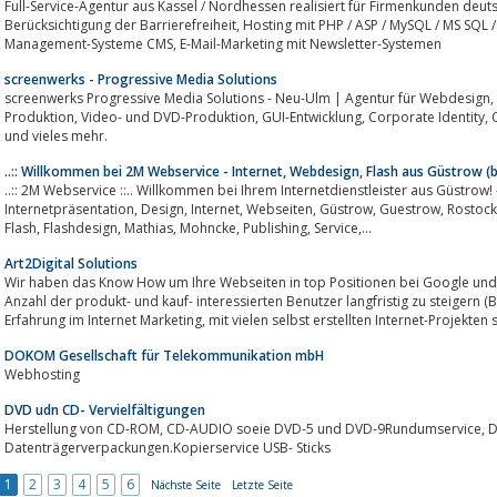
Full-Service-Agentur aus Kassel / Nordhessen realisiert für Firmenkunden deu
Berücksichtigung der Barrierefreiheit, Hosting mit PHP / ASP / MySQL / MS SQL / ColdFusion, Dedizierte Mietserver, Content-
Management-Systeme CMS, E-Mail-Marketing mit Newsletter-Systemen
screenwerks - Progressive Media Solutions
screenwerks Progressive Media Solutions - Neu-Ulm | Agentur für Webdesign, Multimedia, Webshops, CMS, CD-ROM-
Produktion, Video- und DVD-Produktion, GUI-Entwicklung, Corporate Identity, Content-Management-Systeme, typo3, Usability
und vieles mehr.
..:: Willkommen bei 2M Webservice - Internet, Webdesign, Flash aus Güstrow (be
..:: 2M Webservice ::.. Willkommen bei Ihrem Internetdienstleister aus Güstrow! - Homepage, Webdesign, We
Internetpräsentation, Design, Internet, Webseiten, Güstrow, Guestrow, Rostock, Onlinespiele, 360 Grad, Panorama, Webseite,
Flash, Flashdesign, Mathias, Mohncke, Publishing, Service,...
Art2Digital Solutions
Wir haben das Know How um Ihre Webseiten in top Positionen bei Google un
Anzahl der produkt- und kauf- interessierten Benutzer langfristig zu steigern 
Erfahrung im Internet Marketing, mit vielen selbst erstellten Internet-P
DOKOM Gesellschaft für Telekommunikation mbH
Webhosting
DVD udn CD- Vervielfältigungen
Herstellung von CD-ROM, CD-AUDIO soeie DVD-5 und DVD-9Rundumservice, Drucksachen und
Datenträgerverpackungen.Kopierservice USB- Sticks
1
2
3
4
5
6
Nächste Seite
Letzte Seite