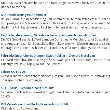
Die B247 zwischen Mühlhausen und Bad Langensalza wird bis Mitte 2025 in öffe
danach betrieben.
A-Z Beschilderung Paul Semmler
Bei der Firma A-Z Beschilderung Paul Semmler sollte man sich nicht nur Schilder herstellen lassen, vielmehr
und preisgünstig Schilder ausleihen. Ob es sich um ein spezielles Straßenschild dreht, oder ein individuelles Hinweisschild,
die Firma A-Z Beschilderung Paul Semmler sorgt sich schnell und ergeben um..
Baustellenabsicherung, Verkehrssicherung, Ampelanlagen, München
Die VSS GmbH aus Sankt Wolfgang bei Dorfen nahe München, ist Ihr Spezialist für Verkehrssicherung, Baustellenabsicherung
und Ampelanlagen für Baustellen. Ebenfalls bieten wir Schwertransportbegleitung an; Das heisst für uns Demontage und
Montage von Verkehrsschilder und Hindernisse für den reibungslosen Schwertr
Fahrradständer Überdachungen Stadtmobiliar | Gronard Metallbau
Gronard Metallbau bietet eine große Auswahl an Fahrradständer, Überdachungen und Stadtmobiliar. ✅ Große Auswahl ✅
Günstige Preise ✅ Top Qualität und Service.
Labtec SAFETY AG
Alles für die Verkehrssicherheit; vom Drogen- und Alkoholtest zur Geschwindi
Therapeutische Einrichtungen
SIOP - SIOP - Sicherheit zahlt sich aus!
Sicherheit zahlt sich aus - Ausbildungskurse SUVA und EKAS - Sachverständigen
20100
VBB Verkehrsverbund Berlin-Brandenburg GmbH
VBB fahrinfo - Routenplaner