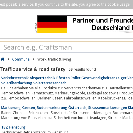
st possible service. If you continue to the site, you agree to the cookie usage.
Communal
Work, traffic & living
Traffic service & road safety
59
results found
Verkehrstechnik Absperrtechnik Pfosten Poller Geschwindigkeitsanzeiger Ver
Solarüberdachung Solarterrassendach
Bei uns erhalten Sie alle Produkte zur Verkehrssicherheitwie z.B. Baustellensich
Temposchwellen, Rammschutz, Markierungsköpfe, Leitkegel etc.sowie Produkte zur Verkehrsberuhigung:
z.B.Temposchwellen, Berliner Kissen, Fahrb
Markierung Kärnten, Bodenmarkierung Österreich, Strassenmarkierungen Kla
Rainer Christian Feldkirchen - Spezialist für Strassenmarkierungen, Bodenmarkierungen, Markierungen von Parkplätzen,
Markierung von Baustellen, zur Sicherheit von Indust
TBZ Flensburg
Technisches Betriebszentrum Flensburg