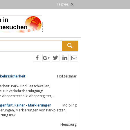
×
I agree.
kehrssicherheit
Hofgeismar
erheit: Park- und Leitschwellen,
ahnschwellen, Kabelbrückenz.B. der Absperrtechnik: Absperrgitter,...
genfurt, Rainer - Markierungen
Mölbling
rieanlagen, Struktur-Markierung usw.
Flensburg