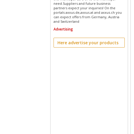
need.Suppliers and future business
partners expect your inquiries! On the
portals axxus.de,axxus.at and axxus.ch you
can expect offers from Germany, Austria
and Switzerland
Advertising
Here advertise your products