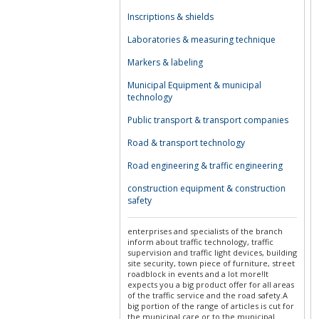
Inscriptions & shields
Laboratories & measuring technique
Markers & labeling
Municipal Equipment & municipal
technology
Public transport & transport companies
Road & transport technology
Road engineering & traffic engineering
construction equipment & construction
safety
enterprises and specialists of the branch
inform about traffic technology, traffic
supervision and traffic light devices, building
site security, town piece of furniture, street
roadblock in events and a lot more!It
expects you a big product offer for all areas
of the traffic service and the road safety.A
big portion of the range of articles is cut for
the municipal care or to the municipal