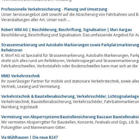
Professionelle Verkehrssicherung - Planung und Umsetzung
Unser Serviceangebot zielt sowohl auf die Absicherung von Fahrbahnen und Bauwerken ab, als auch auf
Veranstaltungen aller Art. Unser nach ...
Robert Wild AG | Beschilderung, Beschriftung, Signalisation | Muri Aargau
Beschilderung, Beschriftung und Signalisation. Das umfassende Angebot
Strassenmarkierung und Autobahn Markierungen sowie Parkplatzmarkierunge
Reflektoren
K. Morf AG ist Spezialist für Strassenmarkierung, Autobahn Markierungen, Parkplatzmarkierungen und Verkehrsschilder. Hier
dreht sich alles rund um Reflektoren, Verkehrsspiegel und Strassenmarkierungen. Bei Fragen zu den Themen
Fahrbahnschwellen, Verbotstafeln oder Bodenschwellen kann man sich a
MMD Verkehrstechnik
Ihr zuverlässiger Partner für mobile und stationäre Verkehrstechnik, sowie allen Dienstleistungen rund um die Technik sowie
Vertrieb, Leasing und Vermietung.
Verkehrstechnik & Baustellenabsicherung, Verkehrsschilder, Lichtsignalanlage
Verkehrstechnik, Baustellenabsicherung, Verkehrsschilder, Fahrbahnmarkierung, Baustelle, Bauzaun, Aalen, Stuttgart, Ulm,
Nürnberg, Ingolstadt
Vermietung von Absperrsysteme:Baustellensicherung Bauzaun Baustellenabs
Wir vermieten Absperrgitter für Baustellen, Konzerte, Festivals und Gigs, z.B. Bauzaun, Bühnengitter und Schleusen,
Polizeigitter und Mannesmann Gitter.
Via Mühlhausen | Die neue B247