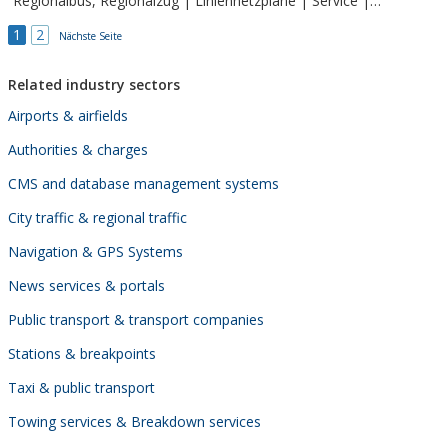
Regionalbus, Regionalzug | Liniennetzpläne | Service |
Ausflugstipps | RSAG | rebus | Molli l Deutschlandticket l
1
2
Seniorenticket
Nächste Seite
Related industry sectors
Airports & airfields
Authorities & charges
CMS and database management systems
City traffic & regional traffic
Navigation & GPS Systems
News services & portals
Public transport & transport companies
Stations & breakpoints
Taxi & public transport
Towing services & Breakdown services