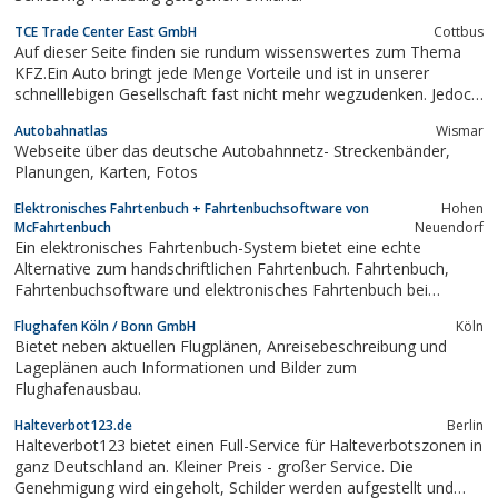
TCE Trade Center East GmbH
Cottbus
Auf dieser Seite finden sie rundum wissenswertes zum Thema
KFZ.Ein Auto bringt jede Menge Vorteile und ist in unserer
schnelllebigen Gesellschaft fast nicht mehr wegzudenken. Jedoch
bringt es auch einige Probleme und Aufwand mit sich.Sein es nun
Autobahnatlas
Wismar
Versicherungsfragen oder technische Details, in allen Fragen
Webseite über das deutsche Autobahnnetz- Streckenbänder,
kennt sich der normale...
Planungen, Karten, Fotos
Elektronisches Fahrtenbuch + Fahrtenbuchsoftware von
Hohen
McFahrtenbuch
Neuendorf
Ein elektronisches Fahrtenbuch-System bietet eine echte
Alternative zum handschriftlichen Fahrtenbuch. Fahrtenbuch,
Fahrtenbuchsoftware und elektronisches Fahrtenbuch bei
McFahrtenbuch unverbindlich testen.(Mit Zertifizierung vom TÜV-
Flughafen Köln / Bonn GmbH
Köln
SÜD)
Bietet neben aktuellen Flugplänen, Anreisebeschreibung und
Lageplänen auch Informationen und Bilder zum
Flughafenausbau.
Halteverbot123.de
Berlin
Halteverbot123 bietet einen Full-Service für Halteverbotszonen in
ganz Deutschland an. Kleiner Preis - großer Service. Die
Genehmigung wird eingeholt, Schilder werden aufgestellt und