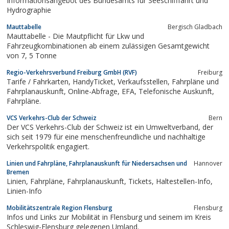
Informationsangebot des Bundesamts fur Seeschifffahrt und
Abrechnung von Privatfahrten,...
Hydrographie
Mauttabelle
Bergisch Gladbach
Mauttabelle - Die Mautpflicht für Lkw und
Fahrzeugkombinationen ab einem zulässigen Gesamtgewicht
von 7, 5 Tonne
Regio-Verkehrsverbund Freiburg GmbH (RVF)
Freiburg
Tarife / Fahrkarten, HandyTicket, Verkaufsstellen, Fahrpläne und
Fahrplanauskunft, Online-Abfrage, EFA, Telefonische Auskunft,
Fahrpläne.
VCS Verkehrs-Club der Schweiz
Bern
Der VCS Verkehrs-Club der Schweiz ist ein Umweltverband, der
sich seit 1979 für eine menschenfreundliche und nachhaltige
Verkehrspolitik engagiert.
Linien und Fahrpläne, Fahrplanauskunft für Niedersachsen und
Hannover
Bremen
Linien, Fahrpläne, Fahrplanauskunft, Tickets, Haltestellen-Info,
Linien-Info
Mobilitätszentrale Region Flensburg
Flensburg
Infos und Links zur Mobilität in Flensburg und seinem im Kreis
Schleswig-Flensburg gelegenen Umland.