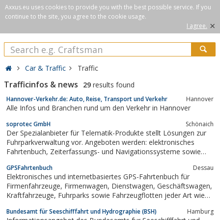
Axxus.eu uses cookies to provide you with the best possible service. If you
continue to the site, you agree to the cookie usage.
×
I agree.
Car & Traffic
Traffic
Trafficinfos & news
29
results found
Hannover-Verkehr.de: Auto, Reise, Transport und Verkehr
Hannover
Alle Infos und Branchen rund um den Verkehr in Hannover
soprotec GmbH
Schönaich
Der Spezialanbieter für Telematik-Produkte stellt Lösungen zur
Fuhrparkverwaltung vor. Angeboten werden: elektronisches
Fahrtenbuch, Zeiterfassungs- und Navigationssysteme sowie
GPS/GSM-Ortungssysteme.
GPSFahrtenbuch
Dessau
Elektronisches und internetbasiertes GPS-Fahrtenbuch für
Firmenfahrzeuge, Firmenwagen, Dienstwagen, Geschäftswagen,
Kraftfahrzeuge, Fuhrparks sowie Fahrzeugflotten jeder Art wie
LKW, Transporter, PKW und Auto.Das finanzamttaugliche
Bundesamt für Seeschifffahrt und Hydrographie (BSH)
Hamburg
Fahrtenbuch ermöglicht die Überwachung, Erfassung und