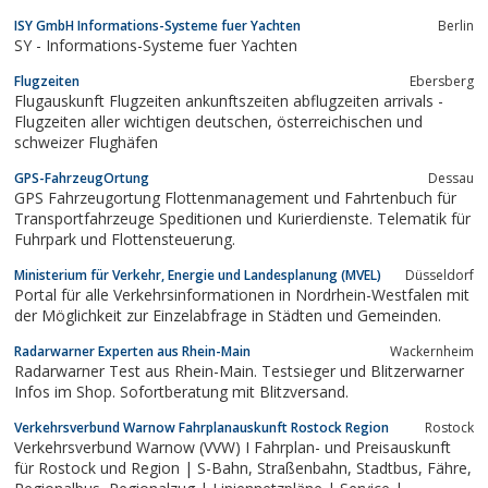
nach Ablauf der Gültigkeit wieder abgeholt. Ohne Aufwand für
ISY GmbH Informations-Systeme fuer Yachten
Berlin
Sie.
SY - Informations-Systeme fuer Yachten
Flugzeiten
Ebersberg
Flugauskunft Flugzeiten ankunftszeiten abflugzeiten arrivals -
Flugzeiten aller wichtigen deutschen, österreichischen und
schweizer Flughäfen
GPS-FahrzeugOrtung
Dessau
GPS Fahrzeugortung Flottenmanagement und Fahrtenbuch für
Transportfahrzeuge Speditionen und Kurierdienste. Telematik für
Fuhrpark und Flottensteuerung.
Ministerium für Verkehr, Energie und Landesplanung (MVEL)
Düsseldorf
Portal für alle Verkehrsinformationen in Nordrhein-Westfalen mit
der Möglichkeit zur Einzelabfrage in Städten und Gemeinden.
Radarwarner Experten aus Rhein-Main
Wackernheim
Radarwarner Test aus Rhein-Main. Testsieger und Blitzerwarner
Infos im Shop. Sofortberatung mit Blitzversand.
Verkehrsverbund Warnow Fahrplanauskunft Rostock Region
Rostock
Verkehrsverbund Warnow (VVW) I Fahrplan- und Preisauskunft
für Rostock und Region | S-Bahn, Straßenbahn, Stadtbus, Fähre,