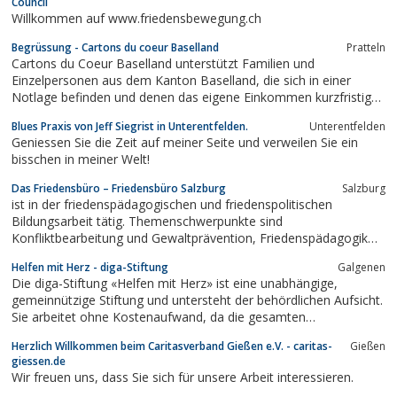
Council
Willkommen auf www.friedensbewegung.ch
Begrüssung - Cartons du coeur Baselland
Pratteln
Cartons du Coeur Baselland unterstützt Familien und
Einzelpersonen aus dem Kanton Baselland, die sich in einer
Notlage befinden und denen das eigene Einkommen kurzfristig
nicht ausreicht, um sich mit dem Nötigsten zu versorgen
Blues Praxis von Jeff Siegrist in Unterentfelden.
Unterentfelden
Geniessen Sie die Zeit auf meiner Seite und verweilen Sie ein
bisschen in meiner Welt!
Das Friedensbüro – Friedensbüro Salzburg
Salzburg
ist in der friedenspädagogischen und friedenspolitischen
Bildungsarbeit tätig. Themenschwerpunkte sind
Konfliktbearbeitung und Gewaltprävention, Friedenspädagogik
und friedenspolitische Bildung.
Helfen mit Herz - diga-Stiftung
Galgenen
Die diga-Stiftung «Helfen mit Herz» ist eine unabhängige,
gemeinnützige Stiftung und untersteht der behördlichen Aufsicht.
Sie arbeitet ohne Kostenaufwand, da die gesamten
administrativen Kosten inkl. Porti von der diga möbel ag
Herzlich Willkommen beim Caritasverband Gießen e.V. - caritas-
Gießen
übernommen werden. Auf diese Weise kommen alle Spenden zu
giessen.de
100% den Begünstigten zugute.
Wir freuen uns, dass Sie sich für unsere Arbeit interessieren.