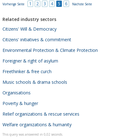
1
2
3
4
5
6
Vorherige Seite
Nächste Seite
Related industry sectors
Citizens' Will & Democracy
Citizens' initiatives & commitment
Environmental Protection & Climate Protection
Foreigner & right of asylum
Freethinker & free curch
Music schools & drama schools
Organisations
Poverty & hunger
Relief organizations & rescue services
Welfare organizations & humanity
This query was answered in 0,02 seconds.