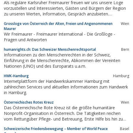
Als reguläre Karlsruher Freimaurer freuen wir uns unsere Loge
vorzustellen und Interessierten, Gästen und Bürgern der Region
zu unseren Werten, Information, Gespräch anzubieten.
Regelmäßig finden öffentliche Veranstaltungen, Vortragsabende
Grossloge von Österreich der Alten, Freien und Angenommenen
Wien
im Karlsruher Logenhaus statt.
Maurer
Wir Freimaurer - ‎Freimaurer International - ‎Die Großloge -
‎Fragen und Antworten
humanrights.ch: Das Schweizer Menschenrechtsportal
Bern
Informationen zu den Menschenrechten in der Schweiz,
Einführung in die Menschenrechte, Abkommen der Vereinten
Nationen (UNO) und des Europarats u.a.m.
HWK-Hamburg
Hamburg
Internetplattform der Handwerkskammer Hamburg mit
zahlreichen Services und aktuellen Informationen zum Handwerk
in Hamburg.
Österreichisches Rotes Kreuz
Wien
Das Österreichische Rote Kreuz ist die größte humanitäre
Nonprofit-Organisation in Österreich. Die Tätigkeiten reichen
vom Rettungüber Pflege- und Betreuung, Erste Hilfe bis hin zu
Blutspendedienst, Katastrophenhilfe und
Schweizerische Friedensbewegung – Member of World Peace
Basel
Entwicklungszusammenarbeit.