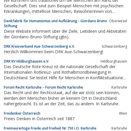
Wir kümmern uns traditionell um die Menschen am Rand der
Gesellschaft. Dies sind zum Beispiel Menschen mit psychischen
Erkrankungen, mittellose Menschen, BewohnerInnen von
Stadtteilen mit besonderem Entwicklungsbedarf oder
Denkfabrik für Humanismus und Aufklärung - Giordano Bruno
Oberwesel
wohnungslose Menschen.
Stiftung
Diese Website informiert über die Ziele, Leitideen und Aktivitäten
der Giordano-Bruno-Stiftung (gbs).
DRK Kreisverband Aue-Schwarzenberg e.V.
Schwarzenberg
Herzlich Willkommen beim DRK Aue-Schwarzenberg!
DRK KV Hildburghausen e.V.
Hildburghausen
Das Deutsche Rote Kreuz ist die nationale Gesellschaft der
Internationalen Rotkreuz- und Rothalbmondbewegung in
Deutschland. Sie leistet Hilfe für Menschen in Konfliktsituationen,
bei Katastrophen, gesundheitlichen oder sozialen Notlagen.
Forum Recht Karlsruhe – Forum Recht Karlsruhe
Karlsruhe
Das Recht und der Rechtsstaat, auf die wir stolz sein können,
werden den Menschen bisher an keinem Ort in Deutschland
nähergebracht. Es ist an der Zeit, das zu ändern. In Karlsruhe.
Freidenker Österreich
Wien
Freies Denken in Österreich seit 1887
Freimaurerloge Friede und Freiheit Nr.750 i.O. Karlsruhe
Karlsruhe