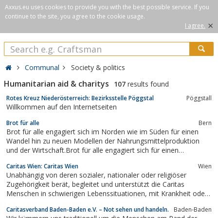
Axxus.eu uses cookies to provide you with the best possible service. If you
continue to the site, you agree to the cookie usage.
×
I agree.
Communal
Society & politics
Humanitarian aid & charitys
107
results found
Rotes Kreuz Niederösterreich: Bezirksstelle Pöggstal
Pöggstall
Willkommen auf den Internetseiten
Brot für alle
Bern
Brot für alle engagiert sich im Norden wie im Süden für einen
Wandel hin zu neuen Modellen der Nahrungsmittelproduktion
und der Wirtschaft.Brot für alle engagiert sich für einen
Wertewandel der Menschen und einer Wirtschaft, die Ressourcen
Caritas Wien: Caritas Wien
Wien
erhält und regeneriert. Dieser Wandel schafft Ernährungs- und
Unabhängig von deren sozialer, nationaler oder religiöser
Wirtschaftssysteme für...
Zugehörigkeit berät, begleitet und unterstützt die Caritas
Menschen in schwierigen Lebenssituationen, mit Krankheit oder
Behinderung, nach Unglücksfällen oder Katastrophen.
Caritasverband Baden-Baden e.V. – Not sehen und handeln.
Baden-Baden