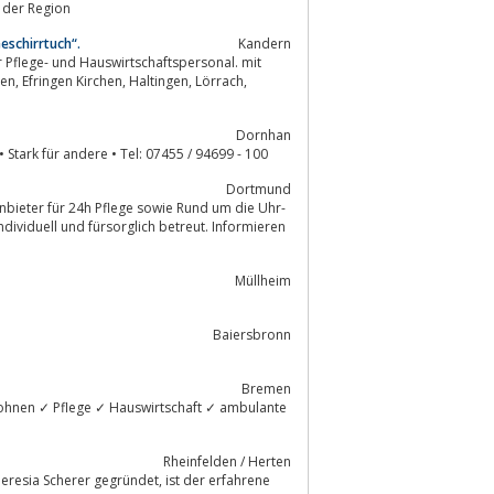
n der Region
eschirrtuch“.
Kandern
r Pflege- und Hauswirtschaftspersonal. mit
rrach,
Dornhan
rein e.V. • Schillerstraße 7 • 72175 Dornhan • Stark für andere • Tel: 07455 / 94699 - 100
Dortmund
nbieter für 24h Pflege sowie Rund um die Uhr-
Müllheim
Baiersbronn
Bremen
Wohnen ✓ Pflege ✓ Hauswirtschaft ✓ ambulante
Rheinfelden / Herten