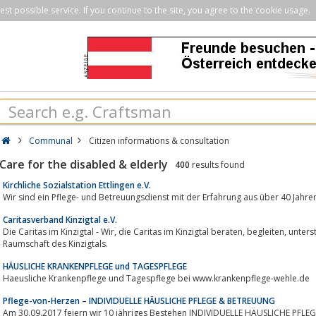
st possible service. If you continue to the site, you agree to the cookie usage.
Communal
Citizen informations & consultation
Care for the disabled & elderly
400
results found
Kirchliche Sozialstation Ettlingen e.V.
Wir sind ein Pflege- und Betreuungsdienst mit der Erfahrung aus über 40 Jahre
Caritasverband Kinzigtal e.V.
Die Caritas im Kinzigtal - Wir, die Caritas im Kinzigtal beraten, begleiten, unterstützen, entlasten und pflegen Menschen in der
Raumschaft des Kinzigtals.
HÄUSLICHE KRANKENPFLEGE und TAGESPFLEGE
Haeusliche Krankenpflege und Tagespflege bei www.krankenpflege-wehle.de
Pflege-von-Herzen – INDIVIDUELLE HÄUSLICHE PFLEGE & BETREUUNG
Am 30.09.2017 feiern wir 10 jähriges Bestehen INDIVIDUELLE HÄUSLICHE PFLEGE & BETREUUNGHaushaltshilfe &