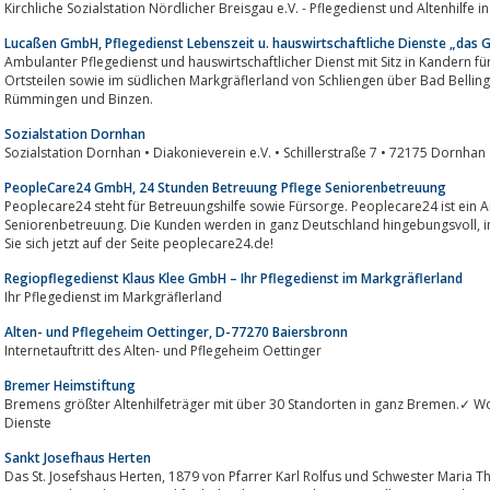
Kirchliche Sozialstation Nördlicher Breisgau e.V. - Pflegedienst und Altenhilfe i
Lucaßen GmbH, Pflegedienst Lebenszeit u. hauswirtschaftliche Dienste „das G
Ambulanter Pflegedienst und hauswirtschaftlicher Dienst mit Sitz in Kandern fü
Ortsteilen sowie im südlichen Markgräflerland von Schliengen über Bad Bellingen, Efringen Kirchen, Haltingen, Lö
Rümmingen und Binzen.
Sozialstation Dornhan
Sozialstation Dornhan • Diakonieve
PeopleCare24 GmbH, 24 Stunden Betreuung Pflege Seniorenbetreuung
Peoplecare24 steht für Betreuungshilfe sowie Fürsorge. Peoplecare24 ist ein A
Seniorenbetreuung. Die Kunden werden in ganz Deutschland hingebungsvoll, individuell und fürsorglich betreut. Informieren
Sie sich jetzt auf der Seite peoplecare24.de!
Regiopflegedienst Klaus Klee GmbH – Ihr Pflegedienst im Markgräflerland
Ihr Pflegedienst im Markgräflerland
Alten- und Pflegeheim Oettinger, D-77270 Baiersbronn
Internetauftritt des Alten- und Pflegeheim Oettinger
Bremer Heimstiftung
Bremens größter Altenhilfeträger mit über 30 Standorten in ganz Bremen.✓ 
Dienste
Sankt Josefhaus Herten
Das St. Josefshaus Herten, 1879 von Pfarrer Karl Rolfus und Schwester Maria Theresia Scherer gegründet, ist der erfahrene