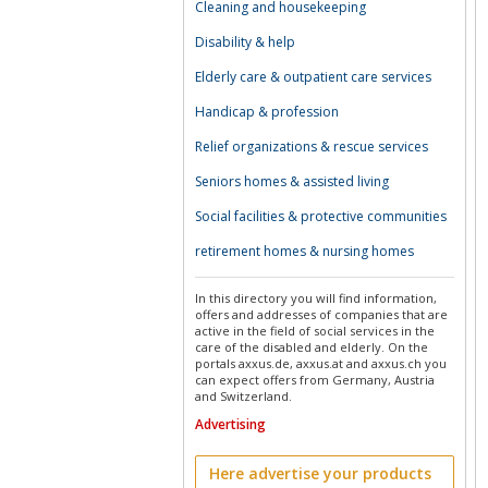
Cleaning and housekeeping
Disability & help
Elderly care & outpatient care services
Handicap & profession
Relief organizations & rescue services
Seniors homes & assisted living
Social facilities & protective communities
retirement homes & nursing homes
In this directory you will find information,
offers and addresses of companies that are
active in the field of social services in the
care of the disabled and elderly. On the
portals axxus.de, axxus.at and axxus.ch you
can expect offers from Germany, Austria
and Switzerland.
Advertising
Here advertise your products