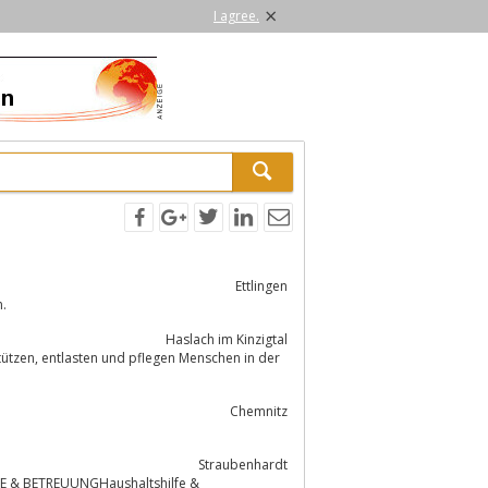
×
I agree.
Ettlingen
n.
Haslach im Kinzigtal
Chemnitz
Straubenhardt