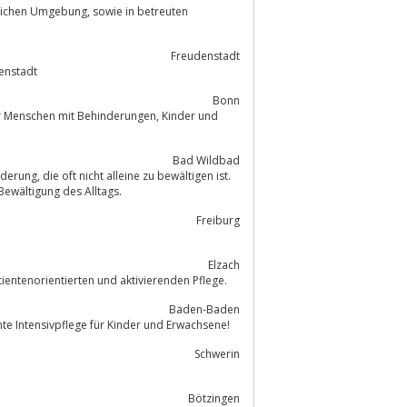
g, sowie in betreuten
Freudenstadt
denstadt
Bonn
chen mit Behinderungen, Kinder und
Bad Wildbad
ältigen ist.
Bewältigung des Alltags.
Freiburg
Elzach
Pflegedienst : Unser Pflegekonzept basiert auf einer ganzheitlichen, patientenorientierten und aktivierenden Pflege.
Baden-Baden
e Intensivpflege für Kinder und Erwachsene!
Schwerin
Bötzingen