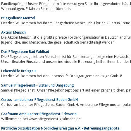
Familienpflege Unsere Pflegefachkräfte versorgen Sie in Ihrer gewohnten häuslichen Umgebun
Wohnanlagen. Erfahren Sie mehr über uns
Pflegedienst Menzel
Herzlich Willkommen bei Ihrem Pflegedienst Menzel Inh. Florian Zillert in Freu
Aktion Mensch
Die Aktion Mensch ist die größte private Förderorganisation in Deutschland für Mens
Jugendliche, und Menschen, die gesellschaftlich benachteiligt werden.
Das Pflegeteam Bad Wildbad
Die Pflege eines geliebten Menschen ist für Familienangehörige eine Herausforderung, die oft nicht alleine zu bew
Unser flexibler Einsatz und unsere individuelle Betreuung helfen Ihnen bei der 
Lebenshilfe Breisgau
Herzlich Willkommen bei der Lebenshilfe Breisgau gemeinnützige GmbH!
Samuel Pflegedienst - Elztal und Umgebung
Samuel 
Certus- ambulanter Pflegedienst Baden GmbH
Certus- ambulanter Pflegedienst Baden GmbH. Ambulante Pflege und ambulant
Grafmann Ambulanter Pflegedienst Schwerin
Willkommen bei www.pflegedienst-grafmann.de
Kirchliche Sozialstation Nördlicher Breisgau e.V. - Betreuungsangebote