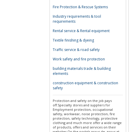
Fire Protection & Rescue Systems
Industry requirements & tool
requirements
Rental service & Rental equipment
Textile finishing & dyeing
Traffic service & road safety
Work safety and fire protection
building materials trade & building
elements
construction equipment & construction
safety
Protection and safety on the job pays
off.Specialty stores and suppliers for
Employment protection, occupational
safety, workwear, noise protection, fire
protection, safety technology, protective
clothing and much more offer a wide range
of products, offers and services on their
websites.On the portals axxus.de, axxus.at