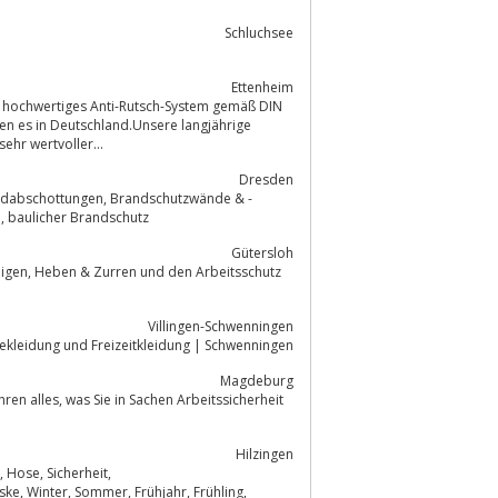
Schluchsee
Ettenheim
en es in Deutschland.Unsere langjährige
ehr wertvoller...
Dresden
andabschottungen, Brandschutzwände & -
e, baulicher Brandschutz
Gütersloh
Villingen-Schwenningen
itstechnik und Berufskleidung | Feuerwehrkleidung, Berufsbekleidung und Freizeitkleidung | Schwenningen
Magdeburg
beitssicherheit
Hilzingen
 Hose, Sicherheit,
ske, Winter, Sommer, Frühjahr, Frühling,