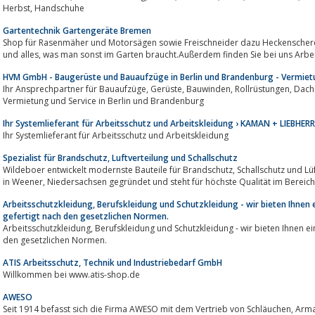
Herbst, Handschuhe
Gartentechnik Gartengeräte Bremen
Shop für Rasenmäher und Motorsägen sowie Freischneider dazu Heckensche
und alles, was man sonst im Garten braucht.Außerdem finden Sie bei uns Ar
HVM GmbH - Baugerüste und Bauaufzüge in Berlin und Brandenburg - Vermiet
Ihr Ansprechpartner für Bauaufzüge, Gerüste, Bauwinden, Rollrüstungen, Dachabsicherung, Schrägaufzüge - Verkauf,
Vermietung und Service in Berlin und Brandenburg
Ihr Systemlieferant für Arbeitsschutz und Arbeitskleidung › KAMAN + LIEBHE
Ihr Systemlieferant für Arbeitsschutz und Arbeitskleidung
Spezialist für Brandschutz, Luftverteilung und Schallschutz
Wildeboer entwickelt modernste Bauteile für Brandschutz, Schallschutz und Lüftungsanlagen. Das Unternehmen wurde 1939
Arbeitsschutzkleidung, Berufskleidung und Schutzkleidung - wir bieten Ihnen 
gefertigt nach den gesetzlichen Normen.
Arbeitsschutzkleidung, Berufskleidung und Schutzkleidung - wir bieten Ihnen ein grosse Auswahl, geprüft und gefertigt nach
den gesetzlichen Normen.
ATIS Arbeitsschutz, Technik und Industriebedarf GmbH
Willkommen bei www.atis-shop.de
AWESO
Seit 1914 befasst sich die Firma AWESO mit dem Vertrieb von Schläuchen, Armaturen und Arbeitsschutzprodukten.Damals