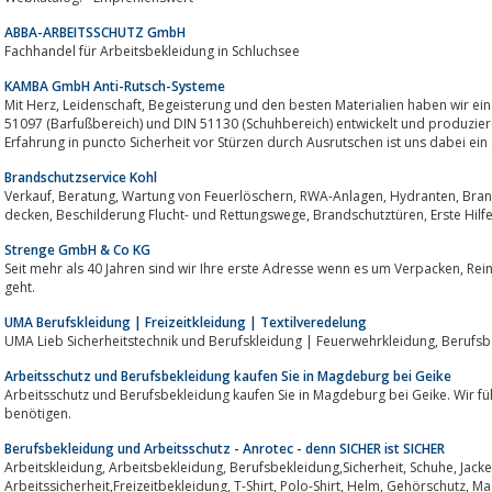
ABBA-ARBEITSSCHUTZ GmbH
Fachhandel für Arbeitsbekleidung in Schluchsee
KAMBA GmbH Anti-Rutsch-Systeme
Mit Herz, Leidenschaft, Begeisterung und den besten Materialien haben wir ein hochwertiges Anti-Rutsch-System gemäß DIN
51097 (Barfußbereich) und DIN 51130 (Schuhbereich) entwickelt und produzier
Erfahrung in puncto Sicherheit vor Stürzen durch Ausrutschen ist uns dabei ein s
Brandschutzservice Kohl
Verkauf, Beratung, Wartung von Feuerlöschern, RWA-Anlagen, Hydranten, Br
decken, Beschilderung Flucht- und Rettungswege, Brandschutztüren, Erste Hilf
Strenge GmbH & Co KG
Seit mehr als 40 Jahren sind wir Ihre erste Adresse wenn es um Verpacken, Reinigen, Heben & Zurren und den Arbeitsschutz
geht.
UMA Berufskleidung | Freizeitkleidung | Textilveredelung
UMA Lieb Sicherhe
Arbeitsschutz und Berufsbekleidung kaufen Sie in Magdeburg bei Geike
Arbeitsschutz und Berufsbekleidung kaufen Sie in Magdeburg bei Geike. Wir führen alles, was Sie in Sachen Ar
benötigen.
Berufsbekleidung und Arbeitsschutz - Anrotec - denn SICHER ist SICHER
Arbeitskleidung, Arbeitsbekleidung, Berufsbekleidung,Sicherheit, Schuhe, Jacke,
Arbeitssicherheit,Freizeitbekleidung, T-Shirt, Polo-Shirt, Helm, Gehörschutz, Ma