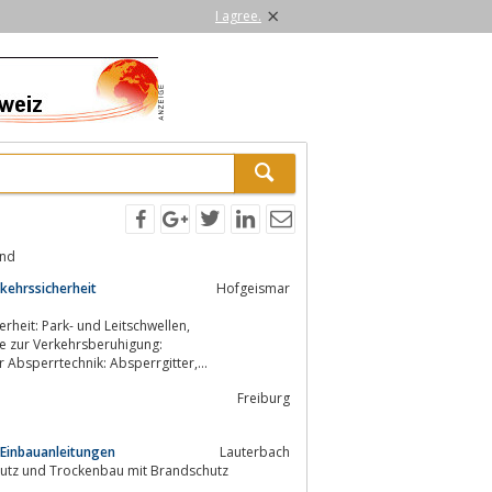
×
I agree.
und
kehrssicherheit
Hofgeismar
erheit: Park- und Leitschwellen,
ahnschwellen, Kabelbrückenz.B. der Absperrtechnik: Absperrgitter,...
Freiburg
 Einbauanleitungen
Lauterbach