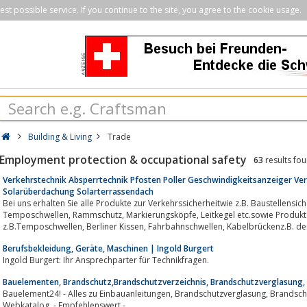
st possible service. If you continue to the site, you agree to the cookie usage.
Building & Living
Trade
Employment protection & occupational safety
63
results fo
Verkehrstechnik Absperrtechnik Pfosten Poller Geschwindigkeitsanzeiger Ver
Solarüberdachung Solarterrassendach
Bei uns erhalten Sie alle Produkte zur Verkehrssicherheitwie z.B. Baustellensich
Temposchwellen, Rammschutz, Markierungsköpfe, Leitkegel etc.sowie Produkte zur Verkehrsberuhigung:
z.B.Temposchwellen, Berliner Kissen, Fahrb
Berufsbekleidung, Geräte, Maschinen | Ingold Burgert
Ingold Burgert: Ihr Ansprechparter für Technikfragen.
Bauelementen, Brandschutz,Brandschutzverzeichnis, Brandschutzverglasung,
Bauelement24! - Alles zu Einbauanleitungen, Brandschutzverglasung, Brandschutz und Trockenbau mit Brandschutz
Webkatalog. - Empfehlenswert -