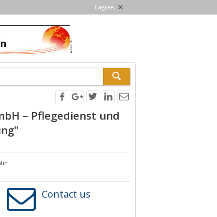
×
I agree.
mbH – Pflegedienst und
ung"
tin
Contact us