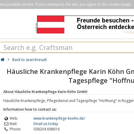
st possible service. If you continue to the site, you agree to the cookie usage.
Back to searchresult
Häusliche Krankenpflege Karin Köhn G
Tagespflege "Hoffn
About Häusliche Krankenpflege Karin Köhn GmbH
Häusliche Krankenpflege, Pflegedienst und Tagespflege "Hoffnung" in Roggen
Information how to contact us:
Web:
www.krankenpflege-koehn.de/
Mail:
Email us today
Phone:
038204 698616