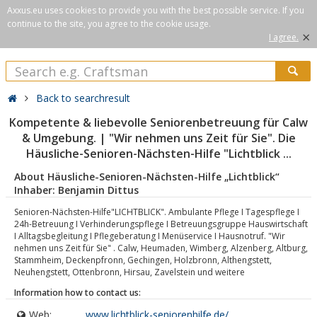
Axxus.eu uses cookies to provide you with the best possible service. If you
continue to the site, you agree to the cookie usage.
×
I agree.
Back to searchresult
Kompetente & liebevolle Seniorenbetreuung für Calw
& Umgebung. | "Wir nehmen uns Zeit für Sie". Die
Häusliche-Senioren-Nächsten-Hilfe "Lichtblick ...
About Häusliche-Senioren-Nächsten-Hilfe „Lichtblick“
Inhaber: Benjamin Dittus
Senioren-Nächsten-Hilfe"LICHTBLICK". Ambulante Pflege I Tagespflege I
24h-Betreuung I Verhinderungspflege I Betreuungsgruppe Hauswirtschaft
I Alltagsbegleitung I Pflegeberatung I Menüservice I Hausnotruf. "Wir
nehmen uns Zeit für Sie" . Calw, Heumaden, Wimberg, Alzenberg, Altburg,
Stammheim, Deckenpfronn, Gechingen, Holzbronn, Althengstett,
Neuhengstett, Ottenbronn, Hirsau, Zavelstein und weitere
Information how to contact us:
Web:
www.lichtblick-seniorenhilfe.de/