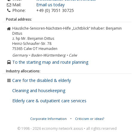
Mail:
Email us today
Phone:
+49 (0) 7051 30725
Postal address:
Häusliche-Senioren-Nächsten-Hilfe „Lichtblick“ Inhaber: Benjamin
Dittus
z. hp Mr. Benjamin Dittus
Heinz-Schnaufer-Str. 78
75365
Calw OT Heumaden
Germany • Baden-Württemberg • Calw
To the starting map and route planning
Industry allocations:
Care for the disabled & elderly
Cleaning and housekeeping
Elderly care & outpatient care services
Corporate Information
•
Criticism or ideas?
© 1998 - 2026 economy network axxus • all rights reserved