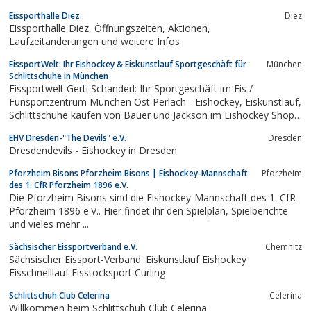
Eissporthalle Diez
Diez
Eissporthalle Diez, Öffnungszeiten, Aktionen,
Laufzeitänderungen und weitere Infos
EissportWelt: Ihr Eishockey & Eiskunstlauf Sportgeschäft für
München
Schlittschuhe in München
Eissportwelt Gerti Schanderl: Ihr Sportgeschäft im Eis /
Funsportzentrum München Ost Perlach - Eishockey, Eiskunstlauf,
Schlittschuhe kaufen von Bauer und Jackson im Eishockey Shop,
Eisschnelllauf, Eislaufschuhe und Inlineskates, Schlittschuhe
EHV Dresden-"The Devils" e.V.
Dresden
schleifen.
Dresdendevils - Eishockey in Dresden
Pforzheim Bisons Pforzheim Bisons | Eishockey-Mannschaft
Pforzheim
des 1. CfR Pforzheim 1896 e.V.
Die Pforzheim Bisons sind die Eishockey-Mannschaft des 1. CfR
Pforzheim 1896 e.V.. Hier findet ihr den Spielplan, Spielberichte
und vieles mehr ...
Sächsischer Eissportverband e.V.
Chemnitz
Sächsischer Eissport-Verband: Eiskunstlauf Eishockey
Eisschnelllauf Eisstocksport Curling
Schlittschuh Club Celerina
Celerina
Willkommen beim Schlittschuh Club Celerina