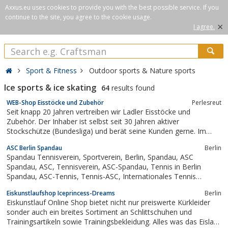
Axxus.eu uses cookies to provide you with the best possible service. If you
continue to the site, you agree to the cookie usage.
×
I agree.
Sport & Fitness
Outdoor sports & Nature sports
Ice sports & ice skating
64
results found
WEB-Shop Eisstöcke und Zubehör
Perlesreut
Seit knapp 20 Jahren vertreiben wir Ladler Eisstöcke und
Zubehör. Der Inhaber ist selbst seit 30 Jahren aktiver
Stockschütze (Bundesliga) und berät seine Kunden gerne. Im
Angebot befinden sich alle Artikel die zum Stockschiessen auf Eis
ASC Berlin Spandau
Berlin
oder anderen Belägen benötigt werden.
Spandau Tennisverein, Sportverein, Berlin, Spandau, ASC
Spandau, ASC, Tennisverein, ASC-Spandau, Tennis in Berlin
Spandau, ASC-Tennis, Tennis-ASC, Internationales Tennis
Jugendturnier, http://asc-tennis.chapso.de/, Regionalliga-Ost, asc-
Eiskunstlaufshop Iceprincess-Dreams
Berlin
tennis, tennis in spandau">
Eiskunstlauf Online Shop bietet nicht nur preiswerte Kürkleider
sonder auch ein breites Sortiment an Schlittschuhen und
Trainingsartikeln sowie Trainingsbekleidung. Alles was das Eislauf