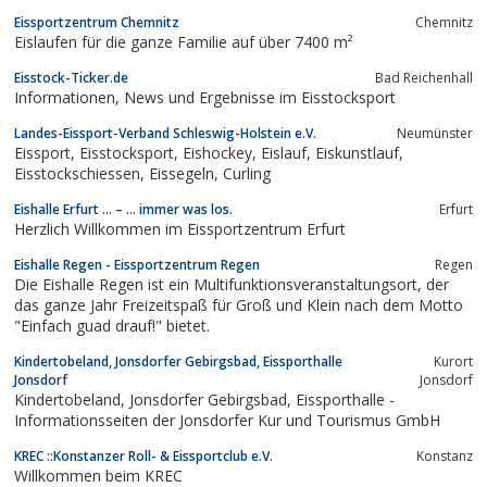
Herz höher schlagen lässt.
Eissportzentrum Chemnitz
Chemnitz
Eislaufen für die ganze Familie auf über 7400 m²
Eisstock-Ticker.de
Bad Reichenhall
Informationen, News und Ergebnisse im Eisstocksport
Landes-Eissport-Verband Schleswig-Holstein e.V.
Neumünster
Eissport, Eisstocksport, Eishockey, Eislauf, Eiskunstlauf,
Eisstockschiessen, Eissegeln, Curling
Eishalle Erfurt … – … immer was los.
Erfurt
Herzlich Willkommen im Eissportzentrum Erfurt
Eishalle Regen - Eissportzentrum Regen
Regen
Die Eishalle Regen ist ein Multifunktionsveranstaltungsort, der
das ganze Jahr Freizeitspaß für Groß und Klein nach dem Motto
"Einfach guad drauf!" bietet.
Kindertobeland, Jonsdorfer Gebirgsbad, Eissporthalle
Kurort
Jonsdorf
Jonsdorf
Kindertobeland, Jonsdorfer Gebirgsbad, Eissporthalle -
Informationsseiten der Jonsdorfer Kur und Tourismus GmbH
KREC ::Konstanzer Roll- & Eissportclub e.V.
Konstanz
Willkommen beim KREC