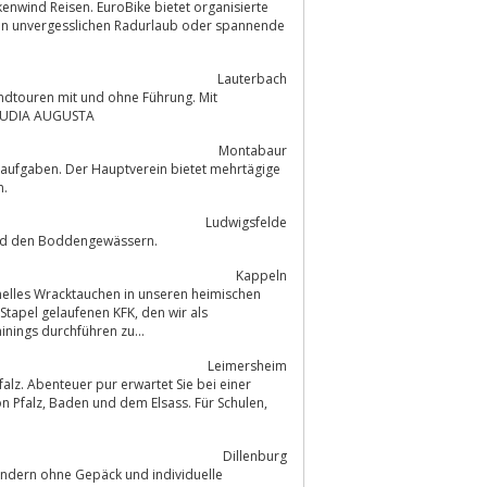
nwind Reisen. EuroBike bietet organisierte
nen unvergesslichen Radurlaub oder spannende
Lauterbach
e VIA CLAUDIA AUGUSTA
Montabaur
an.
Ludwigsfelde
 und den Boddengewässern.
Kappeln
nelles Wracktauchen in unseren heimischen
effiziente Teamtrainings durchführen zu...
Leimersheim
alz. Abenteuer pur erwartet Sie bei einer
Dillenburg