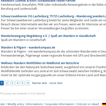
Reisebüro Schmidt & Köth I schauinsland-reisen Partner
Familienurlaub, Kreuzfahrt, PKW oder individuelle Reiseangebote in die Nähe oder Ferne - die Welt des Reisens ist unsere
Berufung und Leidenschaft.
Schwarzwaldverein OG Laufenburg 79725 Laufenburg--Wanderung,wandern,
Der Schwarzwaldverein Laufenburg bietet für seine Mitglieder und Gäste ein re
Besuch dieser Internetseite würden wir uns freuen, wenn wir Ihr Interesse an unserem Verein geweckt haben und würden uns
freuen Sie bei einer unserer Veranstaltungen begrüßen zu können.
Wanderbewegung Magdeburg e.V. | Spaß am Wandern in Gesellschaft
Spaß am Wandern in Gesellschaft
Wandern & Pilgern - wanderkompass.de
Wandern & Pilgern - mit wanderkompass.de die schönsten Wanderziele in Deu
Fernwanderwege, Pilgerwege sowie regionale Routen mit GPS und Streckeninf
Wellness Wandern Wohlfühlen im Waldhotel am Notschrei
Entdecken Sie den Naturpark Südschwarzwald, ausgehend von unserer Passhöhe Notschrei.Wellness - Wandern -
WohlfühlenWir befinden uns zentral im Süd-Schwarzwald zwischen Feldberg, Belchen, Titisee, Freiburg und Schauinsland. Das
Hotel ist der optimale Ausgangspunkt um unser Erlebnis-Ferien-Land und Wand
1
2
3
4
5
6
Nächste Seite
Letzte Seite
This query was answered in 0,03 seconds.
ster
•
Modify entry
•
Informations
•
Corporate Information
•
Criticism or ideas?
•