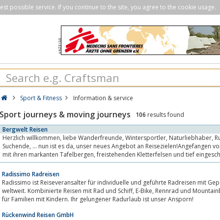
st possible service. If you continue to the site, you agree to the cookie usage.
Sport & Fitness
Information & service
Sport journeys & moving journeys
106
results found
Bergwelt Reisen
Herzlich willkommen, liebe Wanderfreunde, Wintersportler, Naturliebhaber, Ruhe - und Erholungs -
Suchende, ... nun ist es da, unser neues Angebot an Reisezielen!Angefangen von der Sächsischen Schweiz
mit ihren markanten Tafelbergen, freistehenden Kletterfelsen und tief eingeschnittenen Tälern und
Schluchten, über...
Radissimo Radreisen
Radissimo ist Reiseveransalter für individuelle und geführte Radreisen mit Gepäcktran
weltweit. Kombinierte Reisen mit Rad und Schiff, E-Bike, Rennrad und Mountainbike gehören ebenso zum Angebot, wie Reisen
für Familien mit Kindern. Ihr gelungener Radurlaub ist unser Ansporn!
Rückenwind Reisen GmbH