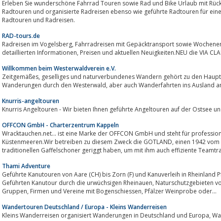
Erleben Sie wunderschöne Fahrrad Touren sowie Rad und Bike Urlaub mit Rücke
Radtouren und organisierte Radreisen ebenso wie geführte Radtouren für ei
Radtouren und Radreisen.
RAD-tours.de
Radreisen im Vogelsberg, Fahrradreisen mit Gepäcktransport sowie Wochenendtouren mit und ohne Führung. Mit
detaillierten Informationen, Preisen und aktuellen Neuigkeiten.NEU di
Willkommen beim Westerwaldverein e.V.
Zeitgemäßes, geselliges und naturverbundenes Wandern gehört zu den Hauptaufgaben. Der Hauptverein bietet mehrtägige
Wanderungen durch den Westerwald, aber auch Wanderfahrten ins Ausland 
Knurris-angeltouren
Knurris Angeltouren - Wir bieten Ihnen geführte Angeltouren auf der Ostsee
OFFCON GmbH - Charterzentrum Kappeln
Wracktauchen.net... ist eine Marke der OFFCON GmbH und steht für professio
Küstenmeeren.Wir betreiben zu diesem Zweck die GOTLAND, einen 1942 vom Stapel gelaufenen KFK, den wir als
traditionellen Gaffelschoner geriggt haben, um mit ihm auch 
Thami Adventure
Geführte Kanutouren von Aare (CH) bis Zorn (F) und Kanuverleih in Rheinland Pf
Geführten Kanutour durch die urwüchsigen Rheinauen, Naturschutzgebieten von Pfalz, Baden und dem Elsass. Für Schulen,
Gruppen, Firmen und Vereine mit Bogenschiessen, Pfälzer Weinprobe oder...
Wandertouren Deutschland / Europa - Kleins Wanderreisen
Kleins Wanderreisen organisiert Wanderungen in Deutschland und Europa, Wandern ohne Gepäck und individuelle