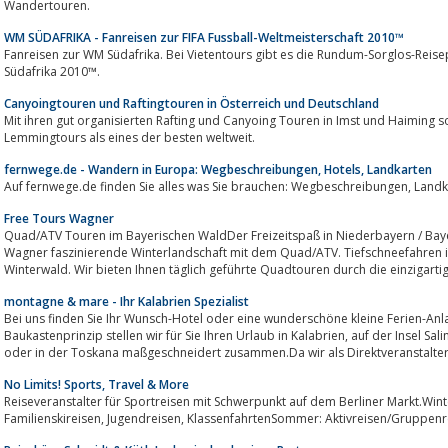
Wandertouren.
WM SÜDAFRIKA - Fanreisen zur FIFA Fussball-Weltmeisterschaft 2010™
Fanreisen zur WM Südafrika. Bei Vietentours gibt es die Rundum-Sorglos-Reise
Südafrika 2010™.
Canyoingtouren und Raftingtouren in Österreich und Deutschland
Mit ihren gut organisierten Rafting und Canyoing Touren in Imst und Haiming s
Lemmingtours als eines der besten weltweit.
fernwege.de - Wandern in Europa: Wegbeschreibungen, Hotels, Landkarten
Auf fernwege.
Free Tours Wagner
Quad/ATV Touren im Bayerischen WaldDer Freizeitspaß in Niederbayern / Baye
Wagner faszinierende Winterlandschaft mit dem Quad/ATV. Tiefschneefahren 
Winterwald. Wir bieten Ihnen täglich geführte Quadtouren durch die einzigarti
montagne & mare - Ihr Kalabrien Spezialist
Bei uns finden Sie Ihr Wunsch-Hotel oder eine wunderschöne kleine Ferien-An
Baukastenprinzip stellen wir für Sie Ihren Urlaub in Kalabrien, auf der Insel Salina, und jetzt neu auch in Apulien, auf Sardinien
oder in der Toskana maßgeschneidert zusammen.Da wir als Direktveranstalter.
No Limits! Sports, Travel & More
Reiseveranstalter für Sportreisen mit Schwerpunkt auf dem Berliner Markt.Win
Familienskireisen, Jugendreisen, KlassenfahrtenSommer: Aktivreisen/Grupp