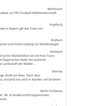
Meerbusch
pakete zur FIFA Fussball-Weltmeisterschaft
Augsburg
owie in Bayern gilt das Team von
Roxheim
de finden Sie alles was Sie brauchen: Wegbeschreibungen, Landkarten und Hotels entlang von Wanderwegen.
Viechtach
rischen Wald.Erleben Sie mit Free-Tours-
im Bayerischen Wald. Verzauberter
ge Landschaft der Wälder...
Murnau
lage direkt am Meer. Nach dem
..
Berlin Friedenau
ter: Ski- & Snowboard/Gruppenreisen,
enreisen