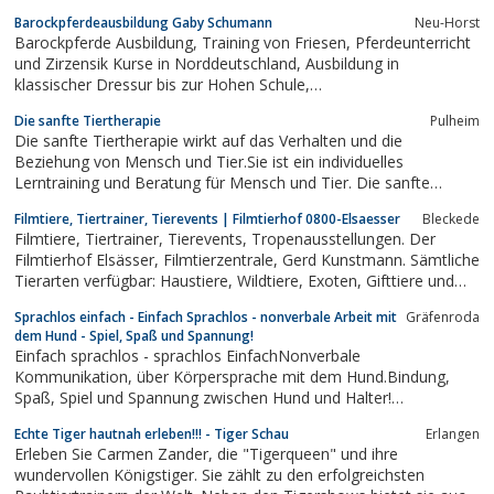
Leistungen umfassen: Katzen-Sorgenhotline, allgemeine
Barockpferdeausbildung Gaby Schumann
Neu-Horst
Beratung und Information, Hilfe bei der Erziehung,
Barockpferde Ausbildung, Training von Friesen, Pferdeunterricht
Besitzerschulung, Tiersitting vor Ort,...
und Zirzensik Kurse in Norddeutschland, Ausbildung in
klassischer Dressur bis zur Hohen Schule,
Bodenarbeit/Doppellonge , Zirzensik (Kompliment, Spanischer
Die sanfte Tiertherapie
Pulheim
Schritt, Knien, Liegen, Sitzen, Steigen) Hengsthaltung (und
Die sanfte Tiertherapie wirkt auf das Verhalten und die
Erziehung)
Beziehung von Mensch und Tier.Sie ist ein individuelles
Lerntraining und Beratung für Mensch und Tier. Die sanfte
Tiertherapie arbeitet mit einem Training ohne Strafe. Hierbei
Filmtiere, Tiertrainer, Tierevents | Filmtierhof 0800-Elsaesser
Bleckede
handelt es sich um entspanntes und Freude bringendes Training
Filmtiere, Tiertrainer, Tierevents, Tropenausstellungen. Der
in der bekannten Umgebung Ihres Tieres...
Filmtierhof Elsässer, Filmtierzentrale, Gerd Kunstmann. Sämtliche
Tierarten verfügbar: Haustiere, Wildtiere, Exoten, Gifttiere und
viele Besonderheiten. Alle erforderlichen Genehmigungen gemäß
Sprachlos einfach - Einfach Sprachlos - nonverbale Arbeit mit
Gräfenroda
§11 TschG zur Arbeit mit Tieren aller Art für Events,...
dem Hund - Spiel, Spaß und Spannung!
Einfach sprachlos - sprachlos EinfachNonverbale
Kommunikation, über Körpersprache mit dem Hund.Bindung,
Spaß, Spiel und Spannung zwischen Hund und Halter!
Gemeinsam Lernen und Aktiv sein! Spaß am Training und
Echte Tiger hautnah erleben!!! - Tiger Schau
Erlangen
gemeinsamen erfolgen haben. Ohne Gewalt und Hilfsmittel...
Erleben Sie Carmen Zander, die "Tigerqueen" und ihre
wundervollen Königstiger. Sie zählt zu den erfolgreichsten