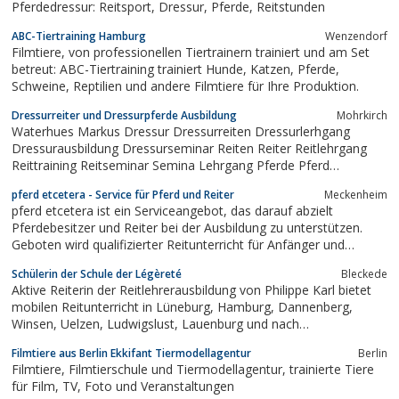
Pferdedressur: Reitsport, Dressur, Pferde, Reitstunden
ABC-Tiertraining Hamburg
Wenzendorf
Filmtiere, von professionellen Tiertrainern trainiert und am Set
betreut: ABC-Tiertraining trainiert Hunde, Katzen, Pferde,
Schweine, Reptilien und andere Filmtiere für Ihre Produktion.
Dressurreiter und Dressurpferde Ausbildung
Mohrkirch
Waterhues Markus Dressur Dressurreiten Dressurlerhgang
Dressurausbildung Dressurseminar Reiten Reiter Reitlehrgang
Reittraining Reitseminar Semina Lehrgang Pferde Pferd
Pferdetraining Pferdeseminar Pferdetraining Pferdeausbildung
pferd etcetera - Service für Pferd und Reiter
Meckenheim
Pferdeverkauf Verkaufspferde Verkaufspferd Norwegen Reitstall
pferd etcetera ist ein Serviceangebot, das darauf abzielt
Dressurpferd Dressurpferde Reiterhof...
Pferdebesitzer und Reiter bei der Ausbildung zu unterstützen.
Geboten wird qualifizierter Reitunterricht für Anfänger und
Fortgeschrittene (Dressurgrundlagen bis Kl.M). Ganz gleich ob
Schülerin der Schule der Légèreté
Bleckede
Freizeitreiter oder Sportreiter mit Dressurambitionen - individuell
Aktive Reiterin der Reitlehrerausbildung von Philippe Karl bietet
angepasste...
mobilen Reitunterricht in Lüneburg, Hamburg, Dannenberg,
Winsen, Uelzen, Ludwigslust, Lauenburg und nach
Absprache.Reitkurse im gesamten Bundesgebiet.Beritt ihres
Filmtiere aus Berlin Ekkifant Tiermodellagentur
Berlin
Pferdes
Filmtiere, Filmtierschule und Tiermodellagentur, trainierte Tiere
für Film, TV, Foto und Veranstaltungen