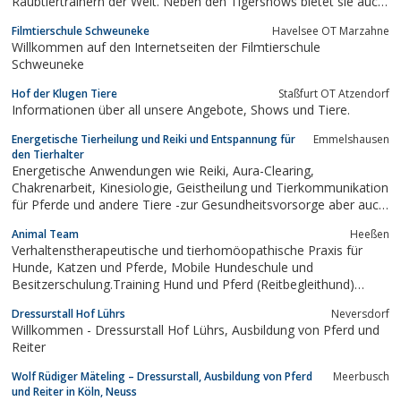
Raubtiertrainern der Welt. Neben den Tigershows bietet sie auch
die Möglichkeit, einmal einen echten Tiger, zu streicheln oder
Filmtierschule Schweuneke
Havelsee OT Marzahne
hautnah inmitten der Tiger zu sein, geschützt durch einen speziell
Willkommen auf den Internetseiten der Filmtierschule
entwickelten...
Schweuneke
Hof der Klugen Tiere
Staßfurt OT Atzendorf
Informationen über all unsere Angebote, Shows und Tiere.
Energetische Tierheilung und Reiki und Entspannung für
Emmelshausen
den Tierhalter
Energetische Anwendungen wie Reiki, Aura-Clearing,
Chakrenarbeit, Kinesiologie, Geistheilung und Tierkommunikation
für Pferde und andere Tiere -zur Gesundheitsvorsorge aber auch
zur Unterstützung herkömmlicher Behandlungen.Angebote auch
Animal Team
Heeßen
für den Tierhalter wie Reiki, Aura-Clearing, Kinesiologie,
Verhaltenstherapeutische und tierhomöopathische Praxis für
Channeling und...
Hunde, Katzen und Pferde, Mobile Hundeschule und
Besitzerschulung.Training Hund und Pferd (Reitbegleithund)
Kurse und Seminar auf Anfrage z.B. Spiel u. Spaß mit dem Hund
Dressurstall Hof Lührs
Neversdorf
und Alltagstraining in kleinen Gruppen.Neu!Mensch mit Hund
Willkommen - Dressurstall Hof Lührs, Ausbildung von Pferd und
Gruppe! Im Fordergrund stehen gemeinsame...
Reiter
Wolf Rüdiger Mäteling – Dressurstall, Ausbildung von Pferd
Meerbusch
und Reiter in Köln, Neuss