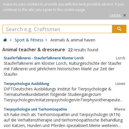
Axxus.eu uses cookies to provide you with the best possible service. If you
continue to the site, you agree to the cookie usage.
×
I agree.
Sport & Fitness
Animals & animal haven
Animal teacher & dresseure
22
results found
Stauferfalknerei - Stauferfalknerei Kloster Lorch
Lorch
Stauferfalknerei am Kloster Lorch, Kulturgeschichte der Staufer
mit Falknerei und jährlichem historischen Markt zur Zeit der
Staufer.
Tierpsychologie Ausbildung
Lünen
DIFTDeutsches Ausbildungs Institut für Tierpsychologie &
Tiernaturheilkundebietet folgende Studiengängezum
Tierpsychologen/inKatzenpsychologen/inTierphysiotherapeuten-
Hundekrankengymnasten-ganzheitlichen, Verhaltenstherapeuten
Tierpsychologie und Tierhomöopathie
Rheine
GVT.Blutegel-Kräuter & Bachblütenherapeuten.Schwerpunkt -
Ich habe mich als Tierhomöopathin und Tierpsychologin (ATN)
Hund-Katze-Pferd....
auf die Verhaltenstherapie und tierhomöopathische Behandlung
von Katzen, Hunden und Pferden spezialisiert.Meine weiteren