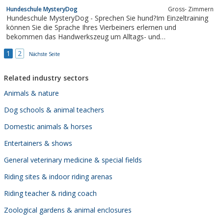
Hundeschule MysteryDog
Gross- Zimmern
Hundeschule MysteryDog - Sprechen Sie hund?Im Einzeltraining
können Sie die Sprache Ihres Vierbeiners erlernen und
bekommen das Handwerkszeug um Alltags- und
Problemsituationen meistern zu können.Wecken Sie die
1
2
schlummernden Talente Ihres Hundes im Clicker-, Apportier- und
Nächste Seite
Dogdancingkurs.Beim kostenfreien Erstgespräch...
Related industry sectors
Animals & nature
Dog schools & animal teachers
Domestic animals & horses
Entertainers & shows
General veterinary medicine & special fields
Riding sites & indoor riding arenas
Riding teacher & riding coach
Zoological gardens & animal enclosures