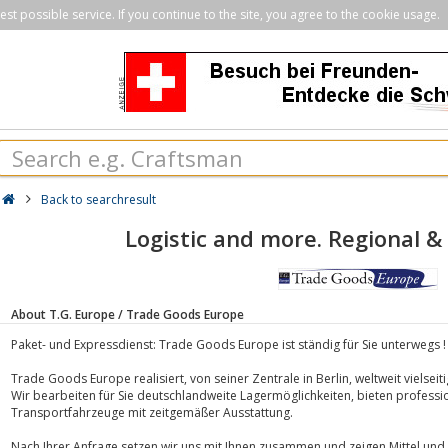
st possible service. If you continue to the site, you agree to the cookie usage.
Back to searchresult
Logistic and more. Regional &
About T.G. Europe / Trade Goods Europe
Paket- und Expressdienst: Trade Goods Europe ist ständig für Sie unterwegs !
Trade Goods Europe realisiert, von seiner Zentrale in Berlin, weltweit vielseit
Wir bearbeiten für Sie deutschlandweite Lagermöglichkeiten, bieten professi
Transportfahrzeuge mit zeitgemäßer Ausstattung.
Nach Ihrer Anfrage setzen wir uns mit Ihnen zusammen und zeigen Mittel und