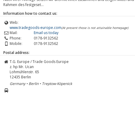
Rahmen des festgeset...
Information how to contact us:
Web:
www.tradegoods-europe.com
(At present those is not attainable homepage)
Mail:
Email us today
Phone:
0178-9132562
Mobile:
0178-9132562
Postal address:
T.G. Europe / Trade Goods Europe
z. hp Mr. Ucan
Lohmühlenstr. 65
12435
Berlin
Germany • Berlin • Treptow-Köpenick