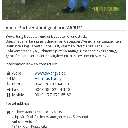
About Sachverständigenbüro "ARGUS"
Bewertung bebauter und unbebauter Grundstücke,
Bauschadenerkennung, Schäden an Gebäuden,Versicherungsgutachten,
Baubetreuung, Blower Door Test, Wärmebildkameras, Kanal TV-
Rohrkameraanalyse, Schimmelpilzerkennung- Ursachenlokalisierung,
geprüftes und zertifiziertes Mitglied im BDSF eV.und im SVM eV.
Information how to contact us:
Web:
www.sv-argus.de
Mail:
Email us today
Phone:
0049 38202 44130
Fax:
0049 38202 44 130
Mobile:
0049 177 478 65 62
Postal address:
Sachverständigenbüro "ARGUS"
z. hp Mr. Dipl. Sachverständiger Klaus Schwandt
Auf der Heide 4
18184
Klein Kussewitz