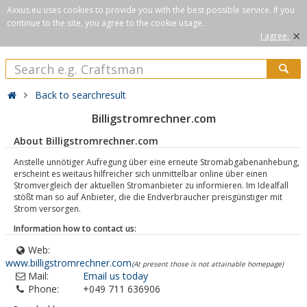
Axxus.eu uses cookies to provide you with the best possible service. If you
continue to the site, you agree to the cookie usage.
×
I agree.
Back to searchresult
Billigstromrechner.com
About Billigstromrechner.com
Anstelle unnötiger Aufregung über eine erneute Stromabgabenanhebung,
erscheint es weitaus hilfreicher sich unmittelbar online über einen
Stromvergleich der aktuellen Stromanbieter zu informieren. Im Idealfall
stößt man so auf Anbieter, die die Endverbraucher preisgünstiger mit
Strom versorgen.
Information how to contact us:
Web:
www.billigstromrechner.com
(At present those is not attainable homepage)
Mail:
Email us today
Phone:
+049 711 636906