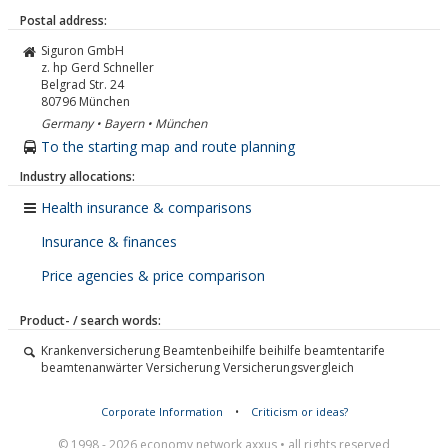
Postal address:
Siguron GmbH
z. hp Gerd Schneller
Belgrad Str. 24
80796
München
Germany • Bayern • München
To the starting map and route planning
Industry allocations:
Health insurance & comparisons
Insurance & finances
Price agencies & price comparison
Product- / search words:
Krankenversicherung Beamtenbeihilfe beihilfe beamtentarife
beamtenanwärter Versicherung Versicherungsvergleich
Corporate Information
•
Criticism or ideas?
© 1998 - 2026 economy network axxus • all rights reserved