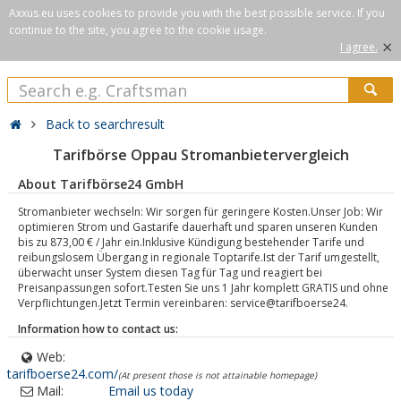
Axxus.eu uses cookies to provide you with the best possible service. If you
continue to the site, you agree to the cookie usage.
×
I agree.
Back to searchresult
Tarifbörse Oppau Stromanbietervergleich
About Tarifbörse24 GmbH
Stromanbieter wechseln: Wir sorgen für geringere Kosten.Unser Job: Wir
optimieren Strom und Gastarife dauerhaft und sparen unseren Kunden
bis zu 873,00 € / Jahr ein.Inklusive Kündigung bestehender Tarife und
reibungslosem Übergang in regionale Toptarife.Ist der Tarif umgestellt,
überwacht unser System diesen Tag für Tag und reagiert bei
Preisanpassungen sofort.Testen Sie uns 1 Jahr komplett GRATIS und ohne
Verpflichtungen.Jetzt Termin vereinbaren: service@tarifboerse24.
Information how to contact us:
Web:
tarifboerse24.com/
(At present those is not attainable homepage)
Mail:
Email us today