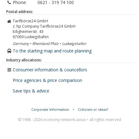
Phone:
0621 - 319 74 100
Postal address:
Tarifbörse24 GmbH
z. hp Company Tarifbörse24 GmbH
Edigheimerstr. 43
67069
Ludwigshafen
Germany • Rheinland Pfalz • Ludwigshafen
To the starting map and route planning
Industry allocations:
Consumer information & councellors
Price agencies & price comparison
Save tips & advice
Corporate Information
•
Criticism or ideas?
© 1998 - 2026 economy network axxus • all rights reserved