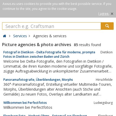
Axxus.eu uses cookies to provide you with the best possible service. If you
continue to the site, you agree to the cookie usage.
×
I agree.
Services
Agencies & services
Picture agencies & photo archives
85
results found
Fotograf in Dietikon - Delta Fotografie für moderne, prompte
Dietikon
Fotos in Dietikon zwischen Baden und Zürich
Welcome bei Delta-Fotografie, den Fotografen in Dietikon /
Limmattal, die ihren Kunden moderne und sorgfältige Fotografie,
zügige Auftragsabwicklung in unkomplizierter Zusammenarbeit
bieten. Hier finden Sie Informationen und Bildbeispiele zu
Panoramafotografie, Überblendungen, Morphs
Hirschfelde
unseren Foto-Shooting und Fotostudio.
360°-Panoramafotograf, Erstellung virtueller Multimedia-Touren,
Morphs, Überblendungen alter Ansichten (auch Stiche und
Gemälde) zu neuen Fotos, Overlays alter Landkarten auf
Satellitenbildern oder modernen Karten, bewegte
Willkommen bei Perfectfotos
Ludwigsburg
Videopanoramen.
Willkommen bei Perfectfotos
Flensburg Foto - Herbert Ohms - Fotograf aus Flensburg
Flensburg