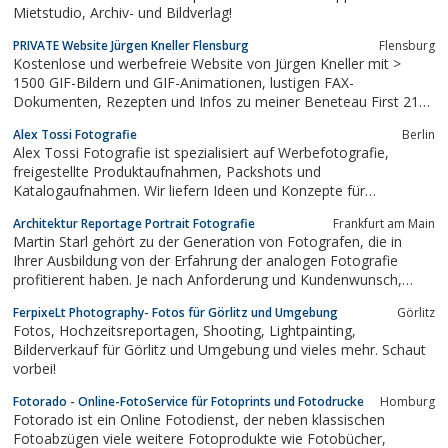
Mietstudio, Archiv- und Bildverlag!
PRIVATE Website Jürgen Kneller Flensburg
Flensburg
Kostenlose und werbefreie Website von Jürgen Kneller mit >
1500 GIF-Bildern und GIF-Animationen, lustigen FAX-
Dokumenten, Rezepten und Infos zu meiner Beneteau First 211.
Schwerpunkt sind GIFs.
Alex Tossi Fotografie
Berlin
Alex Tossi Fotografie ist spezialisiert auf Werbefotografie,
freigestellte Produktaufnahmen, Packshots und
Katalogaufnahmen. Wir liefern Ideen und Konzepte für
Geschäftsberichte und Firmenprofile und setzen Ihre
Architektur Reportage Portrait Fotografie
Frankfurt am Main
Vorstellungen visuell um.Das großzügige, zentral gelegene Studio
Martin Starl gehört zu der Generation von Fotografen, die in
mit Hohlkehle in Berlin -Kreuzberg erlaubt auch...
Ihrer Ausbildung von der Erfahrung der analogen Fotografie
profitierent haben. Je nach Anforderung und Kundenwunsch,
arbeitet er jedoch vorwiegend digital mit Kameras von Nikon
FerpixeLt Photography- Fotos für Görlitz und Umgebung
Görlitz
oder analog mit Kameras von Linhof, Hasselbad oder Nikon.
Fotos, Hochzeitsreportagen, Shooting, Lightpainting,
Ausserdem ist das Scannen in high...
Bilderverkauf für Görlitz und Umgebung und vieles mehr. Schaut
vorbei!
Fotorado - Online-FotoService für Fotoprints und Fotodrucke
Homburg
Fotorado ist ein Online Fotodienst, der neben klassischen
Fotoabzügen viele weitere Fotoprodukte wie Fotobücher,