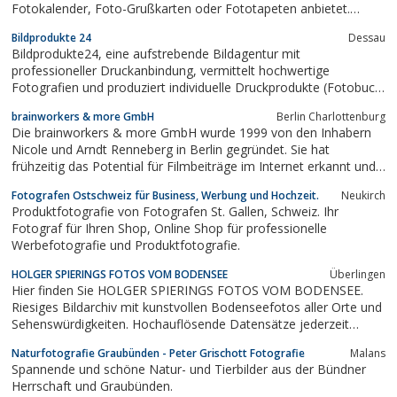
Fotokalender, Foto-Grußkarten oder Fototapeten anbietet.
Fotoradokunden können Ihre Bestellungen bequem via Internet
Bildprodukte 24
Dessau
tätigen ohne zuvor eine spezielle Software herunterzuladen.
Bildprodukte24, eine aufstrebende Bildagentur mit
Ferner besteht die Möglichkeit ein...
professioneller Druckanbindung, vermittelt hochwertige
Fotografien und produziert individuelle Druckprodukte (Fotobuch,
Fotokalender, Poster)
brainworkers & more GmbH
Berlin Charlottenburg
Die brainworkers & more GmbH wurde 1999 von den Inhabern
Nicole und Arndt Renneberg in Berlin gegründet. Sie hat
frühzeitig das Potential für Filmbeiträge im Internet erkannt und
deren Anwendung konsequent weiterentwickelt. Seitdem
Fotografen Ostschweiz für Business, Werbung und Hochzeit.
Neukirch
produzieren die brainworkers erfolgreich TV-, Werbe- und
Produktfotografie von Fotografen St. Gallen, Schweiz. Ihr
Imagefilme, Werbespots,...
Fotograf für Ihren Shop, Online Shop für professionelle
Werbefotografie und Produktfotografie.
HOLGER SPIERINGS FOTOS VOM BODENSEE
Überlingen
Hier finden Sie HOLGER SPIERINGS FOTOS VOM BODENSEE.
Riesiges Bildarchiv mit kunstvollen Bodenseefotos aller Orte und
Sehenswürdigkeiten. Hochauflösende Datensätze jederzeit
verfügbar.
Naturfotografie Graubünden - Peter Grischott Fotografie
Malans
Spannende und schöne Natur- und Tierbilder aus der Bündner
Herrschaft und Graubünden.