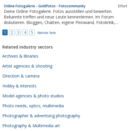
Online Fotogalerie - Goldfotos - Fotocommunity
Erfurt
Deine Online Fotogalerie. Fotos ausstellen und bewerten.
Bekannte treffen und neue Leute kennenlernen. Im Forum
diskutieren. Bloggen, Chatten, eigene Pinnwand, Fotokritik,
Fotowettbewerbe, Downloads uvm. Alles kostenlos und ohne
1
2
3
4
5
Upload-Beschränkung. Kurz anmelden und lange Spaß haben!
Nächste Seite
Related industry sectors
Archives & libraries
Artist agencies & shooting
Direction & camera
Hobby & interests
Model agencies & photo studios
Photo needs, optics, multimedia
Photographer & advertising photography
Photography & Multimedia art