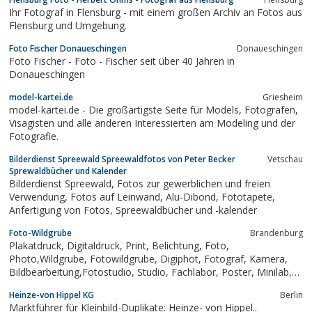
Ihr Fotograf in Flensburg - mit einem großen Archiv an Fotos aus
Flensburg und Umgebung.
Foto Fischer Donaueschingen
Donaueschingen
Foto Fischer - Foto - Fischer seit über 40 Jahren in
Donaueschingen
model-kartei.de
Griesheim
model-kartei.de - Die großartigste Seite für Models, Fotografen,
Visagisten und alle anderen Interessierten am Modeling und der
Fotografie.
Bilderdienst Spreewald Spreewaldfotos von Peter Becker
Vetschau
Sprewaldbücher und Kalender
Bilderdienst Spreewald, Fotos zur gewerblichen und freien
Verwendung, Fotos auf Leinwand, Alu-Dibond, Fototapete,
Anfertigung von Fotos, Spreewaldbücher und -kalender
Foto-Wildgrube
Brandenburg
Plakatdruck, Digitaldruck, Print, Belichtung, Foto,
Photo,Wildgrube, Fotowildgrube, Digiphot, Fotograf, Kamera,
Bildbearbeitung,Fotostudio, Studio, Fachlabor, Poster, Minilab,
Fotolabor, Werbung, Grafik,Digital, Digitalimaging, DI, EBV,
Heinze-von Hippel KG
Berlin
Digitalbild
Marktführer für Kleinbild-Duplikate: Heinze- von Hippel..