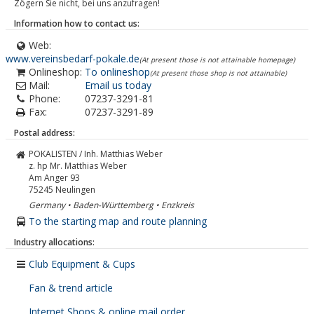
Zögern Sie nicht, bei uns anzufragen!
Information how to contact us:
Web:
www.vereinsbedarf-pokale.de
(At present those is not attainable homepage)
Onlineshop:
To onlineshop
(At present those shop is not attainable)
Mail:
Email us today
Phone:
07237-3291-81
Fax:
07237-3291-89
Postal address:
POKALISTEN / Inh. Matthias Weber
z. hp Mr. Matthias Weber
Am Anger 93
75245
Neulingen
Germany • Baden-Württemberg • Enzkreis
To the starting map and route planning
Industry allocations:
Club Equipment & Cups
Fan & trend article
Internet Shops & online mail order