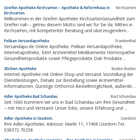
Greifen Apotheke Kirchzarten – Apotheke & Reformhaus in
Kirchzarten
Kirchzarten
Willkommen in der Greifen Apotheke KirchzartenGesundheit zum
Greifen nah – getreu diesem Motto sind wir für Sie da: Mitten in
Kirchzarten, mit kompetenter Beratung und überzeugendem
Service. Diese Eckpfeiler sind für uns zentral – denn wir möchten,
Pelikan Versandapotheke
Frankenthal
dass es Ihnen gut geht.Vertrauen, Kompetenz, ErfahrungDie...
Versandapo.de Online Apotheke. Pelikan Versandapotheke,
Internetapotheke, führt Arzneimittel Medikamente Homöopathie
Gesundheitsprodukte sowie Pflegeprodukte Diät Produkte
Nahrungsergänzung. In der Internetapotheke können
3Eichen-Apotheke
Baden-Baden
medizinische Hilfsmittel wie Blutzuckermessgeräte Cholesterin-
Internet-Apotheke mit Online-Shop und Versand. Vorstellung der
Messgeräte Fieberthermometer online bestellt...
Dienstleistungen, Details zur Bestellung sowie Arzneimittel-
Informationen. Günstige Orthomol-Bestellmöglichkeit, außerdem
Praxisbedarf/Sprechstundenbedarf für Ärzte und Heilpraktiker.
Adler Apotheke Bad Schandau
Bad Schandau
Seit 1660 kümmern wir uns in Bad Schandau um Ihre Gesundheit
– mit Herz und Verstand. Unser Erbe, unsere Erfahrung und ...
Adler-Apotheke in Usedom.
Usedom
Ihre Adler-Apotheke. Adresse: Markt 11, 17406 Usedom.Tel.:
038372 70258