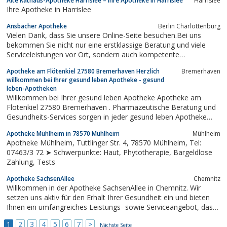
Alte Rathaus-Apotheke Harrislee – Ihre Apotheke in Harrislee
Harrislee
Ihre Apotheke in Harrislee
Ansbacher Apotheke
Berlin Charlottenburg
Vielen Dank, dass Sie unsere Online-Seite besuchen.Bei uns
bekommen Sie nicht nur eine erstklassige Beratung und viele
Serviceleistungen vor Ort, sondern auch kompetente
Informationen zu den verschiedensten Gesundheitsthemen.Auf
Apotheke am Flötenkiel 27580 Bremerhaven Herzlich
Bremerhaven
einen Besuch in Ihrer Apotheke freut sichIhr Apotheken-
willkommen bei Ihrer gesund leben Apotheke - gesund
Team.Nutzen Sie unsere Fachkompetenz!Bei uns...
leben-Apotheken
Willkommen bei Ihrer gesund leben Apotheke Apotheke am
Flötenkiel 27580 Bremerhaven . Pharmazeutische Beratung und
Gesundheits-Services sorgen in jeder gesund leben Apotheke
dafür, dass Sie sich gut aufgehoben fühlen. Auf unserem Online-
Apotheke Mühlheim in 78570 Mühlheim
Mühlheim
Portal bieten wir Ihnen aktuelle Angebote und Gewinnspiele rund
Apotheke Mühlheim, Tuttlinger Str. 4, 78570 Mühlheim, Tel:
um Ihre Gesundheit. Sie...
07463/3 72 ➤ Schwerpunkte: Haut, Phytotherapie, Bargeldlose
Zahlung, Tests
Apotheke SachsenAllee
Chemnitz
Willkommen in der Apotheke SachsenAllee in Chemnitz. Wir
setzen uns aktiv für den Erhalt Ihrer Gesundheit ein und bieten
Ihnen ein umfangreiches Leistungs- sowie Serviceangebot, das
weit über die zuverlässige Medikamentenversorgung hinaus geht.
1
2
3
4
5
6
7
>
Wir freuen uns auf Sie!
Nächste Seite