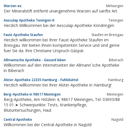
unter unserer kostenlosen internationalen Telefonnummer 0800
Warzen-ex
Melsungen
/ 30 31 32 34 oder auch per Fax 0800 / 30 31 32 33.Unser Call-
Der Mineralstift entfernt unangenehme Warzen auf sanfte Art.
Center ist für Sie...
Aesculap Apotheke Teningen-K
Teningen
Herzlich Willkommen bei der Aesculap-Apotheke Köndringen
Faust Apotheke Staufen
Staufen im Breisgau
Herzlich willkommen bei Ihrer Faust Apotheke Staufen im
Breisgau. Wir bieten Ihnen kompetenten Service und sind gerne
fuer Sie da. Ihre Christiane Urspruch-Gáspár.
Allmannsche Apotheke - Gesund leben
Biberach
Willkommen auf den Internetseiten der Allmann`sche Apotheke
in Biberach
Alster-Apotheke 22335 Hamburg - Fuhlsbüttel
Hamburg
Herzlich willkommen bei Ihrer Alster-Apotheke in Hamburg!
Berg-Apotheke in 98617 Meiningen
Meiningen
Berg-Apotheke, Am Hölzlein 4, 98617 Meiningen, Tel: 03693/88
15 01 ➤ Schwerpunkte: Tests, Krankenpflege,
Blutuntersuchungen, Haut
Central Apotheke
Nagold
Willkommen bei der Central Apotheke in Nagold