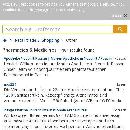
Axxus.eu uses cookies to provide you with the best possible service. If you
continue to the site, you agree to the cookie usage.
×
I agree.
Retail trade & Shopping
Other
Pharmacies & Medicines
1101
results found
Apotheke Neustift Passau | Marien Apotheke in Neustift / Passau
Passau
Herzlich Willkommen in Ihre Marien Apotheke in Neustift Passau.
Unser Team von hochqualifiziertem pharmazeutischen
Fachpersonal in Passau...
apo224
Essen
Die Versandapotheke apo224 mit Apothekensortiment und über
1200 Sanitätsartikeln. Rezeptpflichtige Arzneimittel sind
versandkostenfrei. Mind. 15% Rabatt (vom UVP) auf OTC Artikel
und bei Sonderaktionen bis zu 60%. Ihre apo244.de. Wir sind TÜV
Runge Pharma Lörrach Internationale Arzneimittel
Lörrach
geprüft. Ab 35€ versandkostenfrei.
Wir besorgen Ihnen gemäß §73.3 AMG schnell und zuverlässig
ausländische Arzneimittel.Wir beraten Sie kompetent durch
mehrsprachiges qualifiziertes Fachpersonal.Wir sind erreichbar