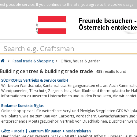
st possible service. If you continue to the site, you agree to the cookie usage.
Retail trade & Shopping
Office, house & garden
Building centres & building trade trade
438
results found
SÜDPROFILE Vertriebs & Service GmbH
Wir bieten Wandschutz, Kantenschutz, Eingangsmatten etc. an. Auch Rammschutz, dekorative Wandverkleidungen,
Wandpaneelen, Türschutz, Zargenschutz, Handläufe und thermoplastische Halbzeuge bieten wir unseren Kunden an. Weitere
Bodamer Kunststoffglas
Onlineshop speziell für wetterfeste Acryl und Plexiglas Stegplatten GFK-Wellpl
Wellplatten, wie sie zum Bau von Carports, Vordächern, Gewächshäusern und Wintergärten verwendet werden. Dazu das
Götz + Moriz | Zentrum für Bauen + Modernisieren
Hier finden Sie das gesamte GÖTZ + MORIZ Angebot: Infos zu unseren Leistungen, Produkten, Partnern, Standort