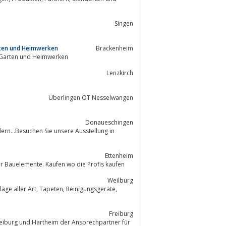
Singen
rten und Heimwerken
Brackenheim
umarkt bauSpezi in Brackenheim - Ihr Baufachmarkt für Bauen, Renovieren, Garten und Heimwerken
Lenzkirch
Überlingen OT Nesselwangen
Donaueschingen
Ettenheim
ffe geht. Egal ob Garten, Neubau, Sanierung oder Bauelemente. Kaufen wo die Profis kaufen
Weilburg
 Reinigungsgeräte,
Freiburg
Freiburg und Hartheim der Ansprechpartner für