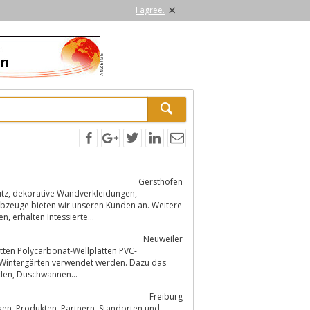
×
I agree.
Gersthofen
Informationen zu unserem Unternehmen und zu den Produkten, die wir anbieten, erhalten Intessierte...
Neuweiler
atten Polycarbonat-Wellplatten PVC-
entsprechende Montagezubehör. Vertrieb von Duschkabinen, Duschtrennwänden, Duschwannen...
Freiburg
en und