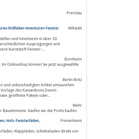
Prenzlau
ren Rollläden Innentüren Fenster
Willstätt
icherheit, Schallschutz, Farbe, Verglasung, u.a.m.Unsere Kunststoff-Fenster-...
Bornheim
Berlin Britz
en und unbeschädigten Artikel umtauschen
die Vorlage des Kassenbons.Davon
, Sonderbestellungen, Zuschnittware sowie geöffnete Pakete oder...
Wehr
ffe geht. Egal ob Garten, Neubau, Sanierung oder Bauelemente. Kaufen wo die Profis kaufen.
en, Holz-Fensterläden,
Friesenheim