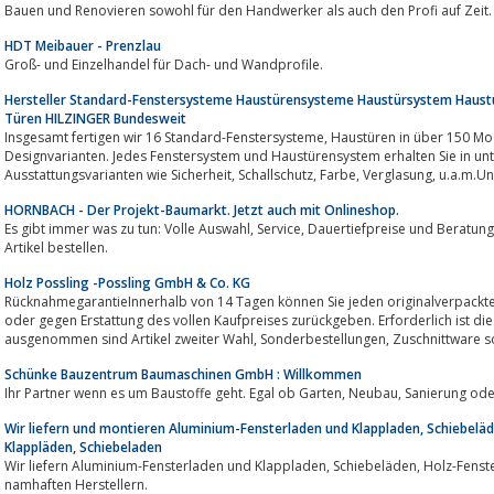
Bauen und Renovieren sowohl für den Handwerker als auch den Profi auf Zeit.
HDT Meibauer - Prenzlau
Groß- und Einzelhandel für Dach- und Wandprofile.
Hersteller Standard-Fenstersysteme Haustürensysteme Haustürsystem Haustü
Türen HILZINGER Bundesweit
Insgesamt fertigen wir 16 Standard-Fenstersysteme, Haustüren in über 150 Modellen und Innentüren in über 30
Designvarianten. Jedes Fenstersystem und Haustürensystem erhalten Sie in unterschiedlichen Ausprägungen und
Ausstattungsvarianten wie S
HORNBACH - Der Projekt-Baumarkt. Jetzt auch mit Onlineshop.
Es gibt immer was zu tun: Volle Auswahl, Service, Dauertiefpreise und Beratung. Im Onlineshop können Sie jetzt ausgewählte
Artikel bestellen.
Holz Possling -Possling GmbH & Co. KG
RücknahmegarantieInnerhalb von 14 Tagen können Sie jeden originalverpackt
oder gegen Erstattung des vollen Kaufpreises zurückgeben. Erforderlich ist 
ausgenommen sind Artikel zweiter Wahl
Schünke Bauzentrum Baumaschinen GmbH : Willkommen
Ihr Partner wenn es um Bausto
Wir liefern und montieren Aluminium-Fensterladen und Klappladen, Schiebeläd
Klappläden, Schiebeladen
Wir liefern Aluminium-Fensterladen und Klappladen, Schiebeläden, Holz-Fensterläden, Klappläden, Schiebeladen direkt von
namhaften Herstellern.