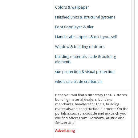
Colors & wallpaper
Finished units & structural systems
Foot floor layer & tiler
Handicraft supplies & do it yourself
Window & building of doors
building materials trade & building
elements
sun protection & visual protection
wholesale trade craftsman
Here you will find a directory for DIY stores,
building material dealers, builders
merchants, handlers for tools, building
materials and construction elements.On the
portals axxus.at, axxus.de and axxus.ch you
will find offers from Germany, Austria and
Switzerland.
Advertising