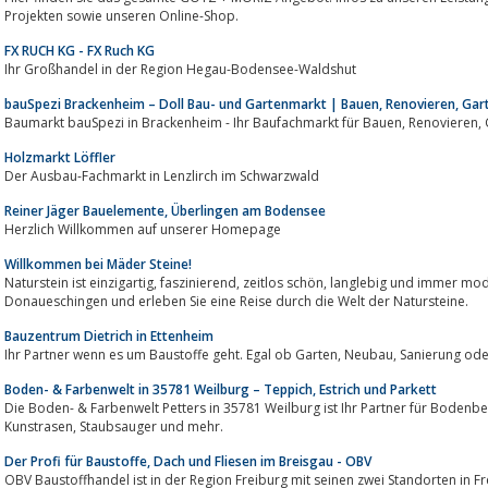
Projekten sowie unseren Online-Shop.
FX RUCH KG - FX Ruch KG
Ihr Großhandel in der Region Hegau-Bodensee-Waldshut
bauSpezi Brackenheim – Doll Bau- und Gartenmarkt | Bauen, Renovieren, Ga
Ba
Holzmarkt Löffler
Der Ausbau-Fachmarkt in Lenzlirch im Schwarzwald
Reiner Jäger Bauelemente, Überlingen am Bodensee
Herzlich Willkommen auf unserer Homepage
Willkommen bei Mäder Steine!
Naturstein ist einzigartig, faszinierend, zeitlos schön, langlebig und immer modern...Besuchen Sie unsere Ausstellung in
Donaueschingen und erleben Sie eine Reise durch die Welt der Natursteine.
Bauzentrum Dietrich in Ettenheim
Ihr Partner wenn es um Bausto
Boden- & Farbenwelt in 35781 Weilburg – Teppich, Estrich und Parkett
Die Boden- & Farbenwelt Petters in 35781 Weilburg ist Ihr Partner für Bodenbeläge aller Art, Tapeten,
Kunstrasen, Staubsauger und mehr.
Der Profi für Baustoffe, Dach und Fliesen im Breisgau - OBV
OBV Baustoffhandel ist in der Region Freiburg mit seinen zwei Standorten in 