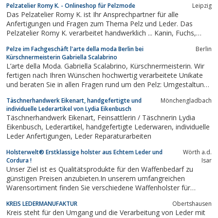
Pelzatelier Romy K. - Onlineshop für Pelzmode
Leipzig
führen diese Hosen in allen Größen und Farben wie in
Das Pelzatelier Romy K. ist Ihr Ansprechpartner für alle
Anfertigungen und Fragen zum Thema Pelz und Leder. Das
Pelzatelier Romy K. verarbeitet handwerklich ... Kanin, Fuchs,
Nerz, Nutria, Zobel, Felle
Pelze im Fachgeschäft l'arte della moda Berlin bei
Berlin
Kürschnermeisterin Gabriella Scalabrino
L’arte della Moda. Gabriella Scalabrino, Kürschnermeisterin. Wir
fertigen nach Ihren Wünschen hochwertig verarbeitete Unikate
und beraten Sie in allen Fragen rund um den Pelz: Umgestaltung,
Änderung, Erneuerung, Spezialreinigung, Aufbewahrung von
Täschnerhandwerk Eikenart, handgefertigte und
Mönchengladbach
Pelzen im Ladengeschäft Berlin-Charlottenburg.
individuelle Lederartikel von Lydia Eikenbusch
Täschnerhandwerk Eikenart, Feinsattlerin / Täschnerin Lydia
Eikenbusch, Lederartikel, handgefertigte Lederwaren, individuelle
Leder Anfertigungen, Leder Reparaturarbeiten
Holsterwelt® Erstklassige holster aus Echtem Leder und
Wörth a.d.
Cordura !
Isar
Unser Ziel ist es Qualitätsprodukte für den Waffenbedarf zu
günstigen Preisen anzubieten.In unserem umfangreichen
Warensortiment finden Sie verschiedene Waffenholster für
zahlreiche Waffenarten.Unter anderem bieten wir auch
KREIS LEDERMANUFAKTUR
Obertshausen
Jagdzubehör an. Bei uns werden Sie fündig!
Kreis steht für den Umgang und die Verarbeitung von Leder mit