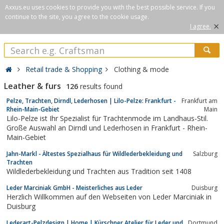
Axxus.eu uses cookies to provide you with the best possible service. If you
continue to the site, you agree to the cookie usage.
×
I agree.
Retail trade & Shopping
Clothing & mode
Leather & furs
126
results found
Pelze, Trachten, Dirndl, Lederhosen | Lilo-Pelze: Frankfurt -
Frankfurt am
Rhein-Main-Gebiet
Main
Lilo-Pelze ist Ihr Spezialist für Trachtenmode im Landhaus-Stil.
Große Auswahl an Dirndl und Lederhosen in Frankfurt - Rhein-
Main-Gebiet
Jahn-Markl - Ältestes Spezialhaus für Wildlederbekleidung und
Salzburg
Trachten
Wildlederbekleidung und Trachten aus Tradition seit 1408
Leder Marciniak GmbH - Meisterliches aus Leder
Duisburg
Herzlich Willkommen auf den Webseiten von Leder Marciniak in
Duisburg
Lederart-Pelzdesign | Home | Kürschner Atelier für Leder und
Dortmund