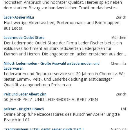
höchstem Anspruch und höchster Qualität. Hierbei spielt neben
dem starken Bezug zur handwerklichen Tradition das beste
Material die entscheidende Rolle.
Leder-Atelier MiLu
Zürich
Hochwertige Aktentaschen, Portemonnaies und Briefmappen
aus Leder.
Ledermode Outlet Store
München
Der Ledermode Outlet Store der Firma Leder Fischer bietet ein
exklusives Sortiment an stark reduzierten Lederjacken für
Damen und Herren. Die angebotenen Jacken entstehen aus der
Produktlinie des Händlers eigenen Labels Trendzone. Das
Millotti Ledermoden - Große Auswahl an Ledermoden und
Chemnitz
Sortiment deckt Bikerjacken, Lederblousons, Ledermäntel und
Lederwaren
Lammfelljacken in vielfältigen...
Lederwaren und Reparaturservice seit 20 Jahren in Chemnitz. Wir
bieten Lamm-, Pelz-, und Lederbekleidung in erstklassiger
Qualität zu angenehmen Preisen an.
Pelz und Leder Albert Zirn
Zürich
50 JAHRE PELZ- UND LEDERMODE ALBERT ZIRN
pelzArt - Brigitte Brauch
Löf
Online Shop für Pelzaccessoires des Kürschner-Atelier Brigitte
Brauch in Löf
Traditionshaus STOLL dankt seiner Kundschaft |
Nienburg