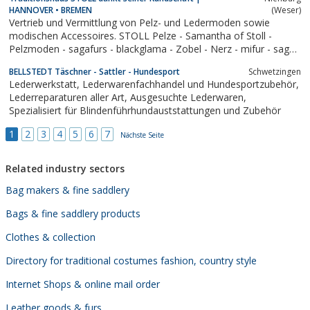
HANNOVER • BREMEN
(Weser)
Vertrieb und Vermittlung von Pelz- und Ledermoden sowie
modischen Accessoires. STOLL Pelze - Samantha of Stoll -
Pelzmoden - sagafurs - blackglama - Zobel - Nerz - mifur - saga
mink - Hannover - Bremen - Bekleidung - Pelzmoden - Pellicceria
BELLSTEDT Täschner - Sattler - Hundesport
Schwetzingen
- Haute Couture - fendi furs - fur and leather - fashion -
Lederwerkstatt, Lederwarenfachhandel und Hundesportzubehör,
Pelzgeschäft - Christ - Roeckl -...
Lederreparaturen aller Art, Ausgesuchte Lederwaren,
Spezialisiert für Blindenführhundauststattungen und Zubehör
1
2
3
4
5
6
7
Nächste Seite
Related industry sectors
Bag makers & fine saddlery
Bags & fine saddlery products
Clothes & collection
Directory for traditional costumes fashion, country style
Internet Shops & online mail order
Leather goods & furs