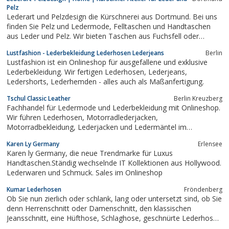
Pelz
Lederart und Pelzdesign die Kürschnerei aus Dortmund. Bei uns
finden Sie Pelz und Ledermode, Felltaschen und Handtaschen
aus Leder und Pelz. Wir bieten Taschen aus Fuchsfell oder
Tibetlamm und Springbock und verschiedene Pelzschals.
Lustfashion - Lederbekleidung Lederhosen Lederjeans
Berlin
Lustfashion ist ein Onlineshop für ausgefallene und exklusive
Lederbekleidung. Wir fertigen Lederhosen, Lederjeans,
Ledershorts, Lederhemden - alles auch als Maßanfertigung.
Tschul Classic Leather
Berlin Kreuzberg
Fachhandel für Ledermode und Lederbekleidung mit Onlineshop.
Wir führen Lederhosen, Motorradlederjacken,
Motorradbekleidung, Lederjacken und Ledermäntel im
Direktverkauf / Lagerverkauf.
Karen Ly Germany
Erlensee
Karen ly Germany, die neue Trendmarke für Luxus
Handtaschen.Ständig wechselnde IT Kollektionen aus Hollywood.
Lederwaren und Schmuck. Sales im Onlineshop
Kumar Lederhosen
Fröndenberg
Ob Sie nun zierlich oder schlank, lang oder untersetzt sind, ob Sie
denn Herrenschnitt oder Damenschnitt, den klassischen
Jeansschnitt, eine Hüfthose, Schlaghose, geschnürte Lederhose,
Reiterhose, Jadglederhose oder eine Kinderhose benötigen, wir