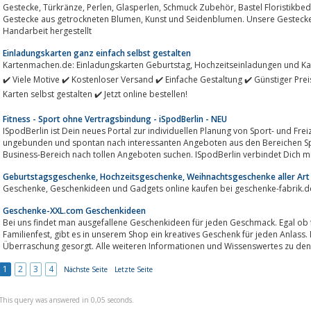
Gestecke, Türkränze, Perlen, Glasperlen, Schmuck Zubehör, Bastel Floristikbedarf sowie Geschenkartikel im Shop erhältlich.
Gestecke aus getrockneten Blumen, Kunst und Seidenblumen. Unsere Gestecke und Türkränze werden liebevoll in
Handarbeit hergestellt
Einladungskarten ganz einfach selbst gestalten
Kartenmachen.de: Einladungskarten Geburtstag, Hochzeitseinladungen und Karten für alle Anlässe ✔️ 100 % Kundenorientiert
✔️ Viele Motive ✔️ Kostenloser Versand ✔️ Einfache Gestaltung ✔️ Günstiger Pre
Karten selbst gestalten ✔️ Jetzt online bestellen!
Fitness - Sport ohne Vertragsbindung - iSpodBerlin - NEU
ISpodBerlin ist Dein neues Portal zur individuellen Planung von Sport- und Freiz
ungebunden und spontan nach interessanten Angeboten aus den Bereichen Sports, Community, Events und Nightlif
Business-Bereich nach tollen Angeboten suchen. ISpodBerlin verbindet Dich mit
Geburtstagsgeschenke, Hochzeitsgeschenke, Weihnachtsgeschenke aller Art 
Geschenke, Geschenkideen und Gadgets online kaufen bei geschenke-fabrik.d
Geschenke-XXL.com Geschenkideen
Bei uns findet man ausgefallene Geschenkideen für jeden Geschmack. Egal ob für Weihnachten, Gebur
Familienfest, gibt es in unserem Shop ein kreatives Geschenk für jeden Anlass. Damit ist für eine außergewöhnliche
Überraschung gesorgt. Alle weiteren Informationen und Wissenswertes zu den
1
2
3
4
Nächste Seite
Letzte Seite
This query was answered in 0,05 seconds.