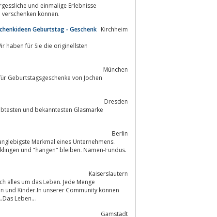
rgessliche und einmalige Erlebnisse
ie Sie auch als Gutschein verschenken können.
chenkideen Geburtstag - Geschenk
Kirchheim
haben für Sie die originellsten
München
für Geburtstagsgeschenke von Jochen
Dresden
ebtesten und bekanntesten Glasmarke
Berlin
 langlebigste Merkmal eines Unternehmens.
Kaiserslautern
ich alles um das Leben. Jede Menge
h vieles mehr….Das Leben...
Gamstädt