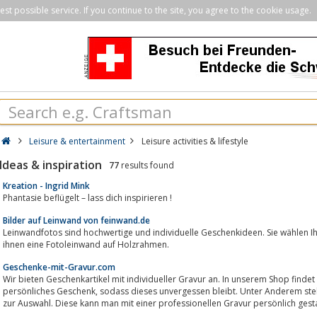
st possible service. If you continue to the site, you agree to the cookie usage.
Leisure & entertainment
Leisure activities & lifestyle
Ideas & inspiration
77
results found
Kreation - Ingrid Mink
Phantasie beflügelt – lass dich inspirieren !
Bilder auf Leinwand von feinwand.de
Leinwandfotos sind hochwertige und individuelle Geschenkideen. Sie wählen Ihr Bild aus, geben die Maße an 
ihnen eine Fotoleinwand auf Holzrahmen.
Geschenke-mit-Gravur.com
Wir bieten Geschenkartikel mit individueller Gravur an. In unserem Shop finde
persönliches Geschenk, sodass dieses unvergessen bleibt. Unter Anderem stehen hier Holz-, Obst- und Werkzeuggeschenke
zur Auswahl. Diese kann man mit einer professionellen Gravur persönlich gesta