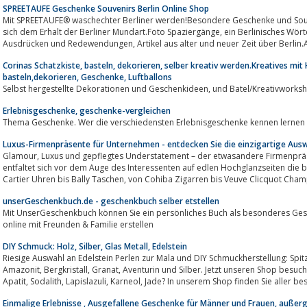
SPREETAUFE Geschenke Souvenirs Berlin Online Shop
Mit SPREETAUFE® waschechter Berliner werden!Besondere Geschenke und Sou
sich dem Erhalt der Berliner Mundart.Foto Spaziergänge, ein Berlinisches Wörterbuch mit den tatsächlich verwendeten
Ausdrücken und Redewendungen, Artikel aus alter und neuer Zeit über Be
Corinas Schatzkiste, basteln, dekorieren, selber kreativ werden.Kreatives mit
basteln,dekorieren, Geschenke, Luftballons
Selbst hergestellte Dekorationen und Geschenkide
Erlebnisgeschenke, geschenke-vergleichen
Thema Geschenke. Wer die verschiedensten Erlebnisgeschenke kennen lernen wi
Luxus-Firmenpräsente für Unternehmen - entdecken Sie die einzigartige Aus
Glamour, Luxus und gepflegtes Understatement – der etwasandere Firmenpräsente-Onlineshop.Besucht man den Shop, so
entfaltet sich vor dem Auge des Interessenten auf edlen Hochglanzseiten die 
Cartier Uhren bis Bally Taschen, von Cohiba Zigarren bis Veuve Clicquot
unserGeschenkbuch.de - geschenkbuch selber etstellen
Mit UnserGeschenkbuch können Sie ein persönliches Buch als besonderes Geschenk für Geburtst
online mit Freunden & Familie erstellen
DIY Schmuck: Holz, Silber, Glas Metall, Edelstein
Riesige Auswahl an Edelstein Perlen zur Mala und DIY Schmuckherstellung: Spit
Amazonit, Bergkristall, Granat, Aventurin und Silber. Jetzt unseren Shop besuchen! Oder suchen Sie Edelstein Perlen aus
Apatit, Sodalith, Lapislazuli, Karneol, Jade? In unserem Shop finden Sie aller 
Einmalige Erlebnisse , Ausgefallene Geschenke für Männer und Frauen, auße