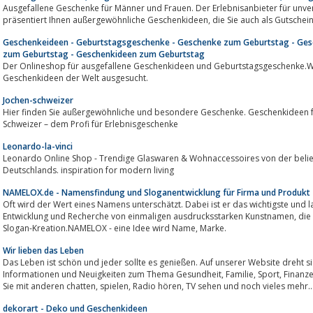
Ausgefallene Geschenke für Männer und Frauen. Der Erlebnisanbieter für unve
präsentiert Ihnen außergewöhnliche Geschenkideen, d
Geschenkeideen - Geburtstagsgeschenke - Geschenke zum Geburtstag - Ges
zum Geburtstag - Geschenkideen zum Geburtstag
Der Onlineshop für ausgefallene Geschenkideen und Geburtstagsgeschenke.Wir 
Geschenkideen der Welt ausgesucht.
Jochen-schweizer
Hier finden Sie außergewöhnliche und besondere Geschenke. Geschenkideen 
Schweizer – dem Profi für Erlebnisgeschenke
Leonardo-la-vinci
Leonardo Online Shop - Trendige Glaswaren & Wohnaccessoires von der beli
Deutschlands. inspiration for modern living
NAMELOX.de - Namensfindung und Sloganentwicklung für Firma und Produkt
Oft wird der Wert eines Namens unterschätzt. Dabei ist er das wichtigste und
Entwicklung und Recherche von einmaligen ausdrucksstarken Kunstnamen, die klingen und "hängen" bleiben. Namen-Fundus.
Slogan-Kreation.NAMELOX - eine Idee wird Name, Marke.
Wir lieben das Leben
Das Leben ist schön und jeder sollte es genießen. Auf unserer Website dreht s
Informationen und Neuigkeiten zum Thema Gesundheit, Familie, Sport, Finanzen und Kinder.In unserer Community können
Sie mit anderen chatten, spielen, Radio hören, TV sehen und noc
dekorart - Deko und Geschenkideen