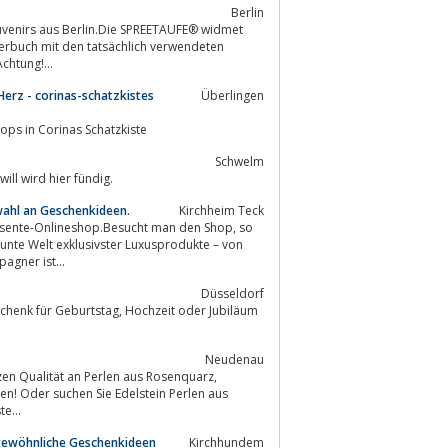
Berlin
venirs aus Berlin.Die SPREETAUFE® widmet
rlin.Achtung!...
 Herz - corinas-schatzkistes
Überlingen
en, und Batel/Kreativworkshops in Corinas Schatzkiste
Schwelm
ll wird hier fündig.
wahl an Geschenkideen.
Kirchheim Teck
bunte Welt exklusivster Luxusprodukte – von
 Champagner ist...
Düsseldorf
ag, Hochzeit oder Jubiläum
Neudenau
zen Qualität an Perlen aus Rosenquarz,
beste...
rgewöhnliche Geschenkideen
Kirchhundem