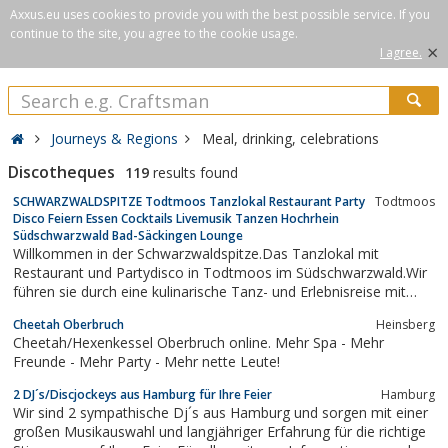
Axxus.eu uses cookies to provide you with the best possible service. If you
continue to the site, you agree to the cookie usage.
×
I agree.
Journeys & Regions
Meal, drinking, celebrations
Discotheques
119
results found
SCHWARZWALDSPITZE Todtmoos Tanzlokal Restaurant Party
Todtmoos
Disco Feiern Essen Cocktails Livemusik Tanzen Hochrhein
Südschwarzwald Bad-Säckingen Lounge
Willkommen in der Schwarzwaldspitze.Das Tanzlokal mit
Restaurant und Partydisco in Todtmoos im Südschwarzwald.Wir
führen sie durch eine kulinarische Tanz- und Erlebnisreise mit
Übernachtung im Partnerhotel - 1 Übernachtung.Kulinarisches
Cheetah Oberbruch
Heinsberg
Tanz- und Erlebniswochenende mit Übernachtung im
Cheetah/Hexenkessel Oberbruch online. Mehr Spa - Mehr
Partnerhotel - 2 Übernachtungen.Tanz-...
Freunde - Mehr Party - Mehr nette Leute!
2 DJ´s/Discjockeys aus Hamburg für Ihre Feier
Hamburg
Wir sind 2 sympathische Dj´s aus Hamburg und sorgen mit einer
großen Musikauswahl und langjähriger Erfahrung für die richtige