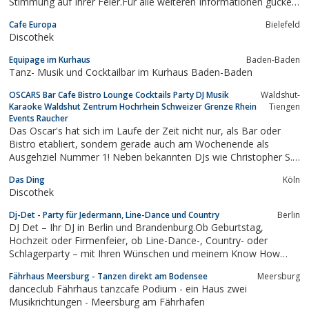
Stimmung auf Ihrer Feier.Für alle weiteren Informationen gucken
Sie bitte einfach auf unsere Homepage und/oder kontaktieren
Cafe Europa
Bielefeld
Sie uns.
Discothek
Equipage im Kurhaus
Baden-Baden
Tanz- Musik und Cocktailbar im Kurhaus Baden-Baden
OSCARS Bar Cafe Bistro Lounge Cocktails Party DJ Musik
Waldshut-
Karaoke Waldshut Zentrum Hochrhein Schweizer Grenze Rhein
Tiengen
Events Raucher
Das Oscar's hat sich im Laufe der Zeit nicht nur, als Bar oder
Bistro etabliert, sondern gerade auch am Wochenende als
Ausgehziel Nummer 1! Neben bekannten DJs wie Christopher S.,
bei denen unsere Gäste ausgelassen feiern können, veranstalten
Das Ding
Köln
wir regelmäßig spezielle Events, wie die "White-Party",
Discothek
80er/90er...
Dj-Det - Party für Jedermann, Line-Dance und Country
Berlin
DJ Det – Ihr DJ in Berlin und Brandenburg.Ob Geburtstag,
Hochzeit oder Firmenfeier, ob Line-Dance-, Country- oder
Schlagerparty – mit Ihren Wünschen und meinem Know How
wird jede Party zu einem unvergesslichen Erlebnis
Fährhaus Meersburg - Tanzen direkt am Bodensee
Meersburg
danceclub Fährhaus tanzcafe Podium - ein Haus zwei
Musikrichtungen - Meersburg am Fährhafen