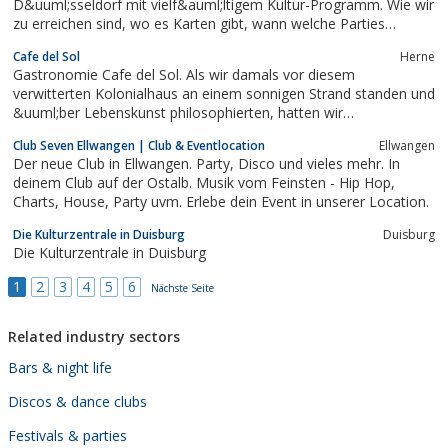
D&uuml;sseldorf mit vielf&auml;ltigem Kultur-Programm. Wie wir
zu erreichen sind, wo es Karten gibt, wann welche Parties
stattfinden, was wir im Netz machen und was sonst noch vor
Cafe del Sol
Herne
und hinter den Kulissen passiert, findet Ihr hier.
Gastronomie Cafe del Sol. Als wir damals vor diesem
verwitterten Kolonialhaus an einem sonnigen Strand standen und
&uuml;ber Lebenskunst philosophierten, hatten wir
pl&ouml;tzlich diese verr&uuml;ckte Vision: Wieso sollte man mit
Club Seven Ellwangen | Club & Eventlocation
Ellwangen
viel Stre&szlig; in ein viel zu enges Flugzeug steigen, nach
Der neue Club in Ellwangen. Party, Disco und vieles mehr. In
erfolgter Zeitver- schiebung...
deinem Club auf der Ostalb. Musik vom Feinsten - Hip Hop,
Charts, House, Party uvm. Erlebe dein Event in unserer Location.
Die Kulturzentrale in Duisburg
Duisburg
Die Kulturzentrale in Duisburg
1
2
3
4
5
6
Nächste Seite
Related industry sectors
Bars & night life
Discos & dance clubs
Festivals & parties