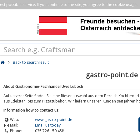
st possible service. If you continue to the site, you agree to the cookie usage.
Back to searchresult
gastro-point.de
About Gastronomie-Fachhandel Uwe Luboch
Auf unserer Seite finden Sie eine Riesenauswahl aus dem Bereich Kochbedarf
aus Edelstahl bis zum Pizzazubehör. Wir liefern unseren Kunden seit Jahren ho
Information how to contact us:
Web:
www.gastro-point.de
Mail:
Email us today
Phone:
035 726 - 50 458