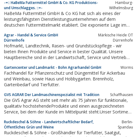
-=:: HaBeMa Futtermittel GmbH & Co. KG Produktions-
Hamburg-
und Umschlagges. ::=-
Wilhelmsburg
HaBeMa Futtermittel GmbH & Co KG hat sich als eines der
leistungsfähigsten Dienstleistungsunternehmen auf dem
deutschen Futtermittelmarkt etabliert. Die exponierte Lage im
Hamburger Hafen, eine der wichtigsten Drehscheiben für den
Agrar - Handel & Service GmbH
Märkische Heide OT
weltweiten Im- und Export, macht die HaBeMa zu einem
Dürrenhofe
Dürrenhofe
bedeutenden, überregionalen Handelspartner...
Hofmarkt, Landtechnik, Rasen- und Grundstückspflege - wir
bieten Ihnen Produkte und Service in bester Qualität. Unsere
Hauptbereiche sind in der Landwirtschaft, Service und Vertrieb
von Landmaschinen sowie Rasen- und Grundstückspflege.
Gartencenter und Landmarkt - Bohn Agrarhandel GmbH
Worms
Fachhandel für Pflanzenschutz und Düngemittel für Ackerbau
und Weinbau, sowie Haus und Hobbygarten. Brennholz,
Gartenbedarf und Tierfutter.
GVS AGRAR Der Landmaschinenspezialist mit Tradition
Schaffhausen
Die GVS Agrar AG steht seit mehr als 75 Jahren für funktionale,
qualitativ hochstehendeProdukte und einen ausgezeichneten
Service, bei dem der Kunde im Mittelpunkt steht.Unser Sortiment
umfasst Traktoren von führenden Herstellern.
Ruckdeschel & Söhne - Landwirtschaftlicher Bedarf,
Berlin-
Öffentliches Grün und Weine
Spandau
Ruckdeschel & Söhne - Großhändler für Tierfutter, Saatgut,