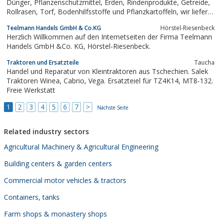
Dünger, Pflanzenschutzmittel, Erden, Rindenprodukte, Getreide,
Rollrasen, Torf, Bodenhilfsstoffe und Pflanzkartoffeln, wir liefern
an den Garten- und Landschaftsbau, landwitschaftliche Betriebe
Teelmann Handels GmbH & Co.KG
Hörstel-Riesenbeck
und Zoohändler
Herzlich Willkommen auf den Internetseiten der Firma Teelmann
Handels GmbH &Co. KG, Hörstel-Riesenbeck.
Traktoren und Ersatzteile
Taucha
Handel und Reparatur von Kleintraktoren aus Tschechien. Salek
Traktoren Winea, Cabrio, Vega. Ersatzteiel für TZ4K14, MT8-132.
Freie Werkstatt
1
2
3
4
5
6
7
>
Nächste Seite
Related industry sectors
Agricultural Machinery & Agricultural Engineering
Building centers & garden centers
Commercial motor vehicles & tractors
Containers, tanks
Farm shops & monastery shops