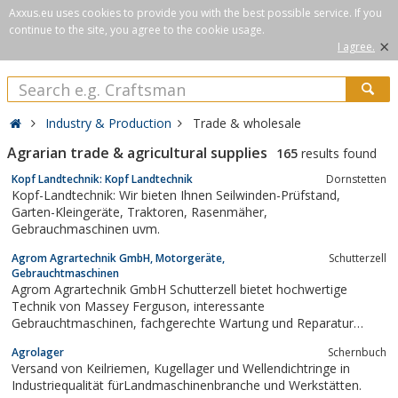
Axxus.eu uses cookies to provide you with the best possible service. If you
continue to the site, you agree to the cookie usage.
×
I agree.
Industry & Production
Trade & wholesale
Agrarian trade & agricultural supplies
165
results found
Kopf Landtechnik: Kopf Landtechnik
Dornstetten
Kopf-Landtechnik: Wir bieten Ihnen Seilwinden-Prüfstand,
Garten-Kleingeräte, Traktoren, Rasenmäher,
Gebrauchmaschinen uvm.
Agrom Agrartechnik GmbH, Motorgeräte,
Schutterzell
Gebrauchtmaschinen
Agrom Agrartechnik GmbH Schutterzell bietet hochwertige
Technik von Massey Ferguson, interessante
Gebrauchtmaschinen, fachgerechte Wartung und Reparatur
sowie schnelle Ersatzteilversorgung
Agrolager
Schernbuch
Versand von Keilriemen, Kugellager und Wellendichtringe in
Industriequalität fürLandmaschinenbranche und Werkstätten.