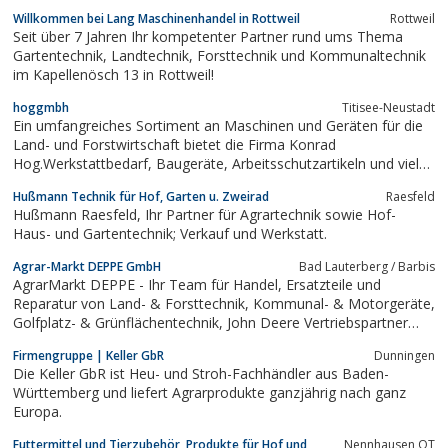
Willkommen bei Lang Maschinenhandel in Rottweil
Rottweil
Seit über 7 Jahren Ihr kompetenter Partner rund ums Thema
Gartentechnik, Landtechnik, Forsttechnik und Kommunaltechnik
im Kapellenösch 13 in Rottweil!
hoggmbh
Titisee-Neustadt
Ein umfangreiches Sortiment an Maschinen und Geräten für die
Land- und Forstwirtschaft bietet die Firma Konrad
Hog.Werkstattbedarf, Baugeräte, Arbeitsschutzartikeln und vieles
mehr runden das Sortiment ab.
Hußmann Technik für Hof, Garten u. Zweirad
Raesfeld
Hußmann Raesfeld, Ihr Partner für Agrartechnik sowie Hof-
Haus- und Gartentechnik; Verkauf und Werkstatt.
Agrar-Markt DEPPE GmbH
Bad Lauterberg / Barbis
AgrarMarkt DEPPE - Ihr Team für Handel, Ersatzteile und
Reparatur von Land- & Forsttechnik, Kommunal- & Motorgeräte,
Golfplatz- & Grünflächentechnik, John Deere Vertriebspartner
von Goettingen bis Halle (Saale).
Firmengruppe | Keller GbR
Dun­nin­gen
Die Keller GbR ist Heu- und Stroh-Fachhändler aus Baden-
Württemberg und liefert Agrarprodukte ganzjährig nach ganz
Europa.
Futtermittel und Tierzubehör, Produkte für Hof und
Nennhausen OT