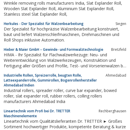
Wrinkle removing rolls manufacturers India, Slat Explander Roll,
Wooden Slat Explander Roll, Aluminium Slat Explander Roll,
Stainless steel Slat Explander Roll,
Herkules - Der Spezialist für Walzenbearbeitung
Siegen
Der Spezialist für hochpräzise Walzenbearbeitung konstruiert,
baut und liefert Walzenschleifmaschinen, Drehmaschinen und
Roll Shops inklusive Automation.
Hieber & Maier GmbH – Gewinde- und Formwalztechnologie
Bretzfeld
HIMA - Ihr Spezialist für Flachwalzwerkezuge: Neu- und
Weiterentwicklung von Walzwerkezeugen, Konstruktion und
Fertigung aller Größen und Profile, Test- und Vorserienwalzen bis
230/255 mm Walzweg, Junges dynamisches Team
Industrielle Rollen, Spreizerrolle, beugten Rolle,
Ahmedabad
Latteexpanderrolle, Gummirollen, Bogenrollenhersteller
Ahmedabad Indien
Industrial rollers, spreader roller, curve bar expander, bowed
roller, slat expander roll, rubber rollers, colling rollers
manufacturers Ahmedabad India
Lineartechnik vom Profi bei Dr. TRETTER
Rechberghausen
Maschinenelemente
Lineartechnik vom Qualitätslieferanten Dr. TRETTER ► Großes
Sortiment hochwertiger Produkte, kompetente Beratung & kurze