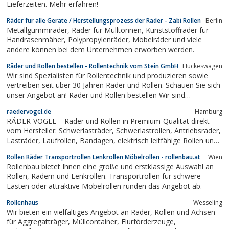
Lieferzeiten. Mehr erfahren!
Räder für alle Geräte / Herstellungsprozess der Räder - Zabi Rollen
Berlin
Metallgummiräder, Räder für Mülltonnen, Kunststoffräder für
Handrasenmäher, Polypropylenräder, Möbelräder und viele
andere können bei dem Unternehmen erworben werden.
Räder und Rollen bestellen - Rollentechnik vom Stein GmbH
Hückeswagen
Wir sind Spezialisten für Rollentechnik und produzieren sowie
vertreiben seit über 30 Jahren Räder und Rollen. Schauen Sie sich
unser Angebot an! Räder und Rollen bestellen Wir sind
Spezialisten für Rollentechnik und produzieren sowie vertreiben
raedervogel.de
Hamburg
seit über 30 Jahren Räder und Rollen. Schauen Sie sich unser
RÄDER-VOGEL – Räder und Rollen in Premium-Qualität direkt
Angebot an!
vom Hersteller: Schwerlasträder, Schwerlastrollen, Antriebsräder,
Lasträder, Laufrollen, Bandagen, elektrisch leitfähige Rollen und
Räder, Sonderanfertigungen usw.
Rollen Räder Transportrollen Lenkrollen Möbelrollen - rollenbau.at
Wien
Rollenbau bietet Ihnen eine große und erstklassige Auswahl an
Rollen, Rädern und Lenkrollen. Transportrollen für schwere
Lasten oder attraktive Möbelrollen runden das Angebot ab.
Rollenhaus
Wesseling
Wir bieten ein vielfältiges Angebot an Räder, Rollen und Achsen
für Aggregatträger, Müllcontainer, Flurförderzeuge,