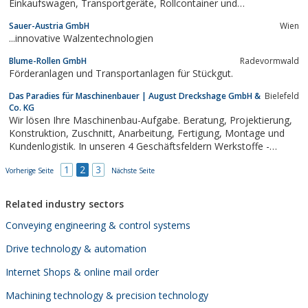
Einkaufswagen, Transportgeräte, Rollcontainer und
Transportwagen.Zu unseren Produkten gehören:Lenkrollen,
Sauer-Austria GmbH
Wien
Bockrollen, Schwerlastrollen, Apparaterollen, Hubwagenrollen,
...innovative Walzentechnologien
Produkte zur Fördertechnik....
Blume-Rollen GmbH
Radevormwald
Förderanlagen und Transportanlagen für Stückgut.
Das Paradies für Maschinenbauer | August Dreckshage GmbH &
Bielefeld
Co. KG
Wir lösen Ihre Maschinenbau-Aufgabe. Beratung, Projektierung,
Konstruktion, Zuschnitt, Anarbeitung, Fertigung, Montage und
Kundenlogistik. In unseren 4 Geschäftsfeldern Werkstoffe -
Lineartechnik - Profile+Systeme und Technische Walzen haben
1
2
3
Vorherige Seite
Nächste Seite
wir bestimmt genau das, was Sie suchen.
Related industry sectors
Conveying engineering & control systems
Drive technology & automation
Internet Shops & online mail order
Machining technology & precision technology