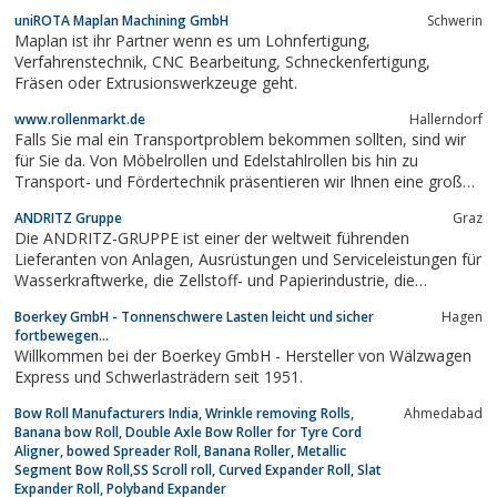
Dichtungen, Schienen u.v.m. zu.
uniROTA Maplan Machining GmbH
Schwerin
Maplan ist ihr Partner wenn es um Lohnfertigung,
Verfahrenstechnik, CNC Bearbeitung, Schneckenfertigung,
Fräsen oder Extrusionswerkzeuge geht.
www.rollenmarkt.de
Hallerndorf
Falls Sie mal ein Transportproblem bekommen sollten, sind wir
für Sie da. Von Möbelrollen und Edelstahlrollen bis hin zu
Transport- und Fördertechnik präsentieren wir Ihnen eine große
Auswahl.
ANDRITZ Gruppe
Graz
Die ANDRITZ-GRUPPE ist einer der weltweit führenden
Lieferanten von Anlagen, Ausrüstungen und Serviceleistungen für
Wasserkraftwerke, die Zellstoff- und Papierindustrie, die
metallverarbeitende Industrie und Stahlindustrie sowie die
Boerkey GmbH - Tonnenschwere Lasten leicht und sicher
Hagen
kommunale und industrielle Fest-Flüssig-Trennung.
fortbewegen...
Willkommen bei der Boerkey GmbH - Hersteller von Wälzwagen
Express und Schwerlasträdern seit 1951.
Bow Roll Manufacturers India, Wrinkle removing Rolls,
Ahmedabad
Banana bow Roll, Double Axle Bow Roller for Tyre Cord
Aligner, bowed Spreader Roll, Banana Roller, Metallic
Segment Bow Roll,SS Scroll roll, Curved Expander Roll, Slat
Expander Roll, Polyband Expander