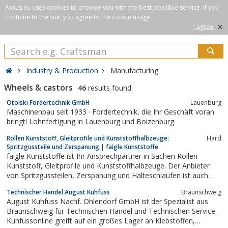
Axxus.eu uses cookies to provide you with the best possible service. If you
continue to the site, you agree to the cookie usage.
×
I agree.
Industry & Production
Manufacturing
Wheels & castors
46
results found
Otolski Fördertechnik GmbH
Lauenburg
Maschinenbau seit 1933 · Fördertechnik, die Ihr Geschäft voran
bringt! Lohnfertigung in Lauenburg und Boizenburg
Rollen Kunststoff, Gleitprofile und Kunststoffhalbzeuge:
Hard
Spritzgussteile und Zerspanung | faigle Kunststoffe
faigle Kunststoffe ist Ihr Ansprechpartner in Sachen Rollen
Kunststoff, Gleitprofile und Kunststoffhalbzeuge. Der Anbieter
von Spritzgussteilen, Zerspanung und Halteschlaufen ist auch
Spezialist für TPU, Halbzeug und Spritzteile.
Technischer Handel August Kuhfuss
Braunschweig
August Kuhfuss Nachf. Ohlendorf GmbH ist der Spezialist aus
Braunschweig für Technischen Handel und Technischen Service.
Kuhfussonline greift auf ein großes Lager an Klebstoffen,