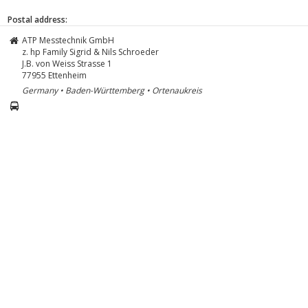
Postal address:
ATP Messtechnik GmbH
z. hp Family Sigrid & Nils Schroeder
J.B. von Weiss Strasse 1
77955
Ettenheim
Germany • Baden-Württemberg • Ortenaukreis