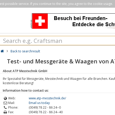
st possible service. If you continue to the site, you agree to the cookie usage.
Back to searchresult
Test- und Messgeräte & Waagen von 
About ATP Messtechnik GmbH
Ihr Spezialist für Messgeräte, Messtechnik und Waagen für alle Branchen. Kauf
kostenlose Beratung!
Information how to contact us:
Web:
www.atp-messtechnik.de/
Mail:
Email us today
Phone:
(0049) 78 22 - 86 24--0
Fax:
(0049) 78 22 - 86 24--40