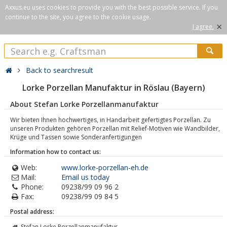
Axxus.eu uses cookies to provide you with the best possible service. If you
continue to the site, you agree to the cookie usage.
×
I agree.
Back to searchresult
Lorke Porzellan Manufaktur in Röslau (Bayern)
About Stefan Lorke Porzellanmanufaktur
Wir bieten Ihnen hochwertiges, in Handarbeit gefertigtes Porzellan. Zu
unseren Produkten gehören Porzellan mit Relief-Motiven wie Wandbilder,
Krüge und Tassen sowie Sonderanfertigungen
Information how to contact us:
Web:
www.lorke-porzellan-eh.de
Mail:
Email us today
Phone:
09238/99 09 96 2
Fax:
09238/99 09 84 5
Postal address:
Stefan Lorke Porzellanmanufaktur