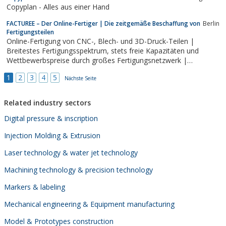
Copyplan - Alles aus einer Hand
FACTUREE – Der Online-Fertiger | Die zeitgemäße Beschaffung von
Berlin
Fertigungsteilen
Online-Fertigung von CNC-, Blech- und 3D-Druck-Teilen |
Breitestes Fertigungsspektrum, stets freie Kapazitäten und
Wettbewerbspreise durch großes Fertigungsnetzwerk |
Lieferung bereits in 9-12 Arbeitstagen möglich | Einfache Online-
1
2
3
4
5
Anfrage
Nächste Seite
Related industry sectors
Digital pressure & inscription
Injection Molding & Extrusion
Laser technology & water jet technology
Machining technology & precision technology
Markers & labeling
Mechanical engineering & Equipment manufacturing
Model & Prototypes construction