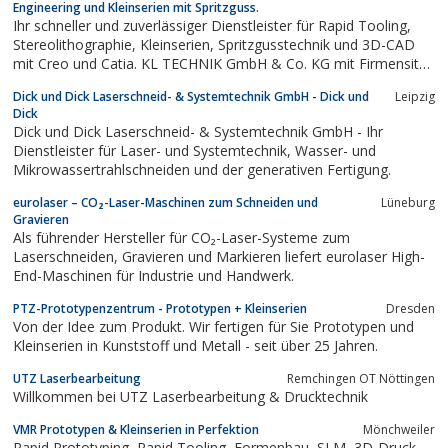
Engineering und Kleinserien mit Spritzguss.
Ihr schneller und zuverlässiger Dienstleister für Rapid Tooling,
Stereolithographie, Kleinserien, Spritzgusstechnik und 3D-CAD
mit Creo und Catia. KL TECHNIK GmbH & Co. KG mit Firmensitz
in München.
Dick und Dick Laserschneid- & Systemtechnik GmbH - Dick und
Leipzig
Dick
Dick und Dick Laserschneid- & Systemtechnik GmbH - Ihr
Dienstleister für Laser- und Systemtechnik, Wasser- und
Mikrowassertrahlschneiden und der generativen Fertigung.
eurolaser – CO₂-Laser-Maschinen zum Schneiden und
Lüneburg
Gravieren
Als führender Hersteller für CO₂-Laser-Systeme zum
Laserschneiden, Gravieren und Markieren liefert eurolaser High-
End-Maschinen für Industrie und Handwerk.
PTZ-Prototypenzentrum - Prototypen + Kleinserien
Dresden
Von der Idee zum Produkt. Wir fertigen für Sie Prototypen und
Kleinserien in Kunststoff und Metall - seit über 25 Jahren.
UTZ Laserbearbeitung
Remchingen OT Nöttingen
Willkommen bei UTZ Laserbearbeitung & Drucktechnik
VMR Prototypen & Kleinserien in Perfektion
Mönchweiler
Rapid Prototyping, Rapid Tooling, Formenbau, SLM, 3D-Druck-