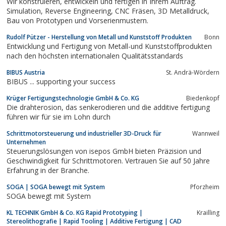
Wir konstruieren, entwickeln und fertigen in Ihrem Auftrag.
Simulation, Reverse Engineering, CNC Fräsen, 3D Metalldruck,
Bau von Prototypen und Vorserienmustern.
Rudolf Pützer - Herstellung von Metall und Kunststoff Produkten
Bonn
Entwicklung und Fertigung von Metall-und Kunststoffprodukten
nach den höchsten internationalen Qualitätsstandards
BIBUS Austria
St. Andrä-Wördern
BIBUS ... supporting your success
Krüger Fertigungstechnologie GmbH & Co. KG
Biedenkopf
Die drahterosion, das senkerodieren und die additive fertigung
führen wir für sie im Lohn durch
Schrittmotorsteuerung und industrieller 3D-Druck für
Wannweil
Unternehmen
Steuerungslösungen von isepos GmbH bieten Präzision und
Geschwindigkeit für Schrittmotoren. Vertrauen Sie auf 50 Jahre
Erfahrung in der Branche.
SOGA | SOGA bewegt mit System
Pforzheim
SOGA bewegt mit System
KL TECHNIK GmbH & Co. KG Rapid Prototyping |
Krailling
Stereolithografie | Rapid Tooling | Additive Fertigung | CAD