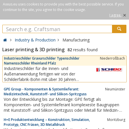
Axxus.eu uses cookies to provide you with the best possible service. If you
continue to the site, you agree to the cookie usage.
×
I agree.
Industry & Production
Manufacturing
Laser printing & 3D printing
82
results found
Industrieschilder Gravurschilder Typenschilder
Niederroßbach
Namensschilder Rheinland Pfalz
Industrieschilder für die Innen- und
Außenanwendung fertigen wir von der
Schilderfabrik-Bohn mit über 30 Jahren
Erfahrung .Diese Schilder sind widerstandsfähig
GPE Group - Komponenten & Systemlieferant:
Neumünster
gegen äußere Einflüsse und chemische
Medizintechnik, Kunststoff- und Silikon-Spritzguss
Verbindungen. In der Schilderfabrik Bohn fertigen
Von der Entwicklung bis zur Montage: GPE fertigt als
wir Frontplatten, Typenschilder, QR Code
Komponenten- und Systemlieferant komplexeste Baugruppen
Schilder, Inventarschilder und...
mit Kunststoff- und Silikon-Spritzguss oder Metall für Medizin-
und Pharma bis hin zur Luftfahrt.
H+E Produktentwicklung – Konstruktion, Simulation,
Moritzburg
Prototyp, CNC Fräsen, 3D Metalldruck