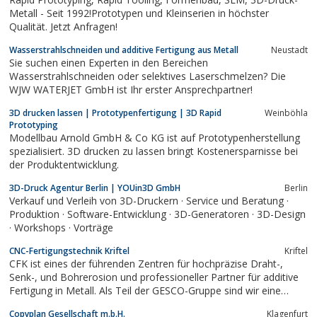
Metall - Seit 1992!Prototypen und Kleinserien in höchster
Qualität. Jetzt Anfragen!
Wasserstrahlschneiden und additive Fertigung aus Metall
Neustadt
Sie suchen einen Experten in den Bereichen
Wasserstrahlschneiden oder selektives Laserschmelzen? Die
WJW WATERJET GmbH ist Ihr erster Ansprechpartner!
3D drucken lassen | Prototypenfertigung | 3D Rapid
Weinböhla
Prototyping
Modellbau Arnold GmbH & Co KG ist auf Prototypenherstellung
spezialisiert. 3D drucken zu lassen bringt Kostenersparnisse bei
der Produktentwicklung.
3D-Druck Agentur Berlin | YOUin3D GmbH
Berlin
Verkauf und Verleih von 3D-Druckern · Service und Beratung ·
Produktion · Software-Entwicklung · 3D-Generatoren · 3D-Design
· Workshops · Vorträge
CNC-Fertigungstechnik Kriftel
Kriftel
CFK ist eines der führenden Zentren für hochpräzise Draht-,
Senk-, und Bohrerosion und professioneller Partner für additive
Fertigung in Metall. Als Teil der GESCO-Gruppe sind wir eine
dynamische Firma mit einem starken Partner im Hinter­grund.
Copyplan Gesellschaft m.b.H.
Klagenfurt