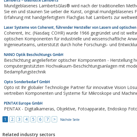
Lamberts - Glashütte Lamberts
Mundgeblasenes LambertsGlas® wird nach der traditionellen Meth
Sie ein und staunen Sie ueber die Kunst, original mundgeblasenes Fensterglas zu fertigen. Über 75 Jahre
Erfahrung mit handgefertigtem Flachglas hat Lamberts zur weltwei
werden lassen.
Laser Systeme von Coherent, führender Hersteller von Lasern und optisch
Coherent, Inc. (Nasdaq: COHR) wurde 1966 gegründet und ist weltweit führender Hersteller von Lasern und
optischen Komponenten für industrielle und wissenschaftliche Anw
Ingenieurteams, unterstützt durch hohe Forschungs- und Entwicklungsbudgets und eine enge
Zusammenarbeit mit unseren Kunden,...
NANO Optik Beschichtungs GmbH
Beschichtung angelieferter optischer Komponenten - Herstellung hochwertige Beläge durch
computergestützten Hochvakuum-Beschichtungsanlagen mit moderner, ionenunters
Bedampfungstechnik
Opto Sonderbedarf GmbH
Opto ist Ihr globaler Technologie Partner für innovative Vision Lösungen.Wir
vertreiben Komponenten und Systeme für Mikroskope und Machine 
PENTAX Europe GmbH
PENTAX - Digitalkameras, Objektive, 
1
2
3
4
5
6
7
>
Nächste Seite
Related industry sectors