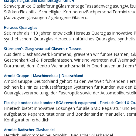
KM Spezialglas und Baumontagen GmbH
Schwerpunkte:GlaslieferungGlasmontageFassadenverglasungAufz
Stärken:FlexibilitätSchnelligkeitKompetenzFachpersonalTermintreu
(Aufzugsverglasungen / gebogene Gläser)...
Heraeus Quarzglas
Seit mehr als 110 Jahren entwickelt Heraeus Quarzglas innovative 
synthetischem Quarzglas.Heraeu
Stürmann's Glasgravur auf Gläsern + Tassen.
Aus dem Glashandwerk kommend, gravieren wir für Sie Namen, Glückwünsche & Sprüche auf Gläser,
Geschenkartikel & Porzellantassen. Wir sind vertreten auf Weihnac
Dortmund, dem Centro Weihnachtsmarkt in Oberhausen und dem Weihnachtsmarkt in Bielefeld.Für Sie
gravieren wir die...
Arnold Gruppe | Maschinenbau | Deutschland
Arnold Gruppe Deutschland gehört zu den weltweit führenden Herstellern von Bre
schinen bis hin zu schlüsselfertigen Systemen für Kunden aus den Bereich
Quarzglasverarbeitung, der Faseroptik sowie der Automobilherste
Flip chip bonder / die bonder / BGA rework equipment - Finetech GmbH & Co
Finetech bietet innovative Lösungen für alle SMD Reparatur und Mi
aufgebaute Reparaturstationen und Bonder sind in manueller, semiautomatischer und automatischer
Konfiguration erhältlich.
Arnoldt Badischer Glashandel
Herzlich willkommen bei Arnoldt - Badischer Glashandel.