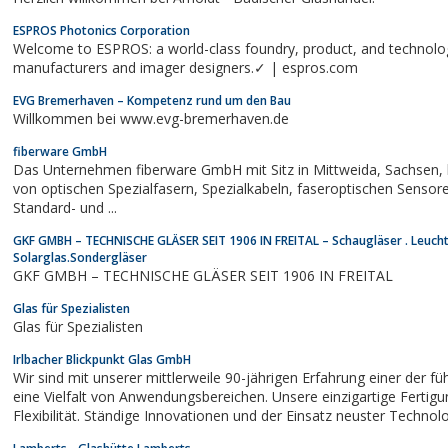
ESPROS Photonics Corporation
Welcome to ESPROS: a world-class foundry, product, and technology solution provider for optoelectronics
manufacturers and imager designers.✓ | espros.com
EVG Bremerhaven – Kompetenz rund um den Bau
Willkommen bei www.evg-bremerhaven.de
fiberware GmbH
Das Unternehmen fiberware GmbH mit Sitz in Mittweida, Sachsen, hat sich als weltweit führender Hersteller
von optischen Spezialfasern, Spezialkabeln, faseroptischen Sensoren, Faserbündeln und Kapillaren für
Standard- und ...
GKF GMBH – TECHNISCHE GLÄSER SEIT 1906 IN FREITAL – Schaugläser . Leuch
Solarglas.Sondergläser
GKF GMBH – TECHNISCHE GLÄSER SEIT 1906 IN FREITAL
Glas für Spezialisten
Glas für Spezialisten
Irlbacher Blickpunkt Glas GmbH
Wir sind mit unserer mittlerweile 90-jährigen Erfahrung einer der fü
eine Vielfalt von Anwendungsbereichen. Unsere einzigartige Fertig
Flexibilität. Ständige Innovationen und der Einsatz neuster Techno