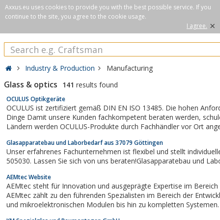
Axxus.eu uses cookies to provide you with the best possible service. If you
continue to the site, you agree to the cookie usage.
×
I agree.
Industry & Production
Manufacturing
Glass & optics
141
results found
OCULUS Optikgeräte
OCULUS ist zertifiziert gemäß DIN EN ISO 13485. Die hohen Anfor
Dinge Damit unsere Kunden fachkompetent beraten werden, schulen wir unsere Mitarbeiter. In über 75
Ländern werden OCULUS-Produkte durch Fachhändler vor Ort ange
Seminare und...
Glasapparatebau und Laborbedarf aus 37079 Göttingen
Unser erfahrenes Fachunternehmen ist flexibel und stellt individue
505030. Lassen Sie sich von uns beraten!Glasapparatebau und Lab
AEMtec Website
AEMtec steht für Innovation und ausgeprägte Expertise im Bereich 
AEMtec zählt zu den führenden Spezialisten im Bereich der Entwic
und mikroelektronischen Modulen bis hin zu kompletten Systemen.