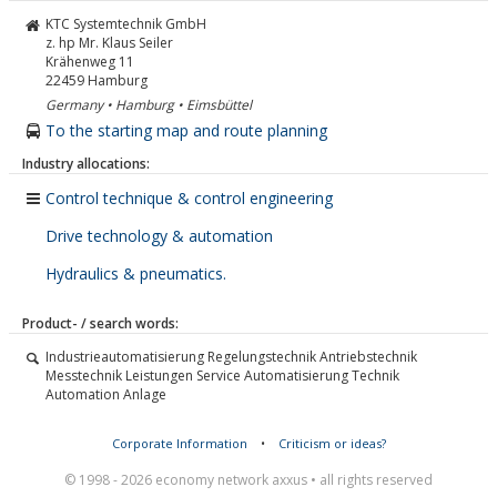
KTC Systemtechnik GmbH
z. hp Mr. Klaus Seiler
Krähenweg 11
22459
Hamburg
Germany • Hamburg • Eimsbüttel
To the starting map and route planning
Industry allocations:
Control technique & control engineering
Drive technology & automation
Hydraulics & pneumatics.
Product- / search words:
Industrieautomatisierung Regelungstechnik Antriebstechnik
Messtechnik Leistungen Service Automatisierung Technik
Automation Anlage
Corporate Information
•
Criticism or ideas?
© 1998 - 2026 economy network axxus • all rights reserved