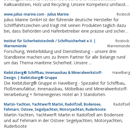
Kalksandstein, Holz und Recycling. Unsere Kompetenz umfasst
die Planung und Projektierung, Fertigung und Montage von
www.julius-marine.com - Julius Marine
Rostock
einzelnen Gurtförderern bis hin zu Komplettlösungen.
Julius Marine GmbH ist der führende deutsche Hersteller für
Schifffahrtszeichen und trägt mit seinen Produkten täglich dazu
bei, dass Behörden und Hafenbetreiber eine präzise und sichere
Navigation für die Schifffahrt gewährleisten können. Als
Institut für Sicherheitstechnik / Schiffssicherheit e.V. |
Rostock-
Hersteller produzieren wir unsere Schifffahrtszeichen wie See-
Warnemünde
Warnemünde
und Binnentonnen,...
Forschung, Weiterbildung und Dienstleistung – unsere drei
Standbeine machen uns zu Ihrem Partner für alle Belange rund
um das Thema maritime Sicherheit. Unsere ...
Kiebitzberg® Schiffbau, Innenausbau & Mineralwerkstoff-
Havelberg
Design. | Kiebitzberg® Gruppe
Die Kiebitzberg® Gruppe in Havelberg - Spezialist für Schiffbau,
Floßmanufaktur, Innenausbau, Möbelbau und Mineralwerkstoff-
Verarbeitung + firmeneigenes Hotel an 3 Standorten.
Martin-Yachten, Yachtwerft Martin, Radolfzell, Bodensee,
Radolfzell
Fehmarn, Ostsee, Segelyachten, Motoryachten, Ruderboote
Martin-Yachten, Yachtwerft Martin in Radolfzell am Bodensee
und auf Fehmarn in der Ostsee: Segelyachten, Motoryachten,
Ruderboote