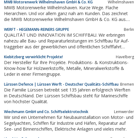
MWB Motorenwerk Wilhelmshaven GmbH & Co. KG
Wilhelmshaven
MWB Motorenwerke Wilhelmshaven. Kurze Wege. Flache
Hierarchien. Und vor allem ganz nah am Kunden. Das zeichnet
die MWB Motorenwerke Wilhelmshaven GmbH & Co. KG aus.
Und zwar seit 1957. Das heute am alten Handelshafen
WERFT - HEGEMANN-REINERS GRUPPE
Berlin
beheimatete Unternehmen ist ein Kraftpaket. Kompakt und
QUALITÄT UND INNOVATION IM SCHIFFBAU. Wir erbrin­gen
kompetent. Ausgestattet mit allem, was man braucht, um...
nahezu alle Bau- und Repa­ra­tur­leis­tun­gen im Schiff­bau für Auf­
trag­ge­ber aus der gewerb­li­chen und öffent­li­chen Schiff­fahrt
sowie für Pri­vat­ei­gen­tü­mer von Boo­ten und Yach­ten. 1722 als
Kiebitzberg verwirklicht Projekte!
Havelberg
Gewehr­fa­brik gegrün­det, betrei­ben wir heute...
Der Hersteller für Ihre Projekte. Produktions- & Konstruktions-
Know-how für Holzwerkstoffe, Metalle, Mineralwerkstoffe &
Leder in einer Firmengruppe.
Lürssen Defence | Lürssen Werft - Deutscher Qualitäts-Schiffbau
Bremen
Die Familie Lürssen betreibt seit 135 Jahren erfolgreich Werften
in Deutschland. Der Lürssen Schiffsbau steht für Marineschiffe
von höchster Qualität.
Wiechmann GmbH und Co. Schiffselektrotechnik
Lemwerder
Wir sind ein Unternehmen für Neubauinstallation von Motor- und
Segelyachten, Schiffen für Industrie und Häfen, Reparatur auf
See- und Binnenschiffen, Elektrische Anlagen und vieles mehr.