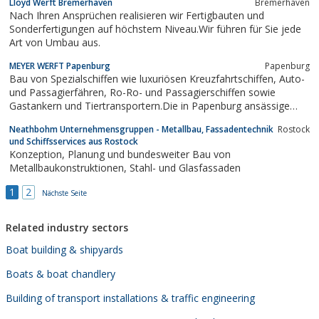
Lloyd Werft Bremerhaven
Bremerhaven
Nach Ihren Ansprüchen realisieren wir Fertigbauten und
Sonderfertigungen auf höchstem Niveau.Wir führen für Sie jede
Art von Umbau aus.
MEYER WERFT Papenburg
Papenburg
Bau von Spezialschiffen wie luxuriösen Kreuzfahrtschiffen, Auto-
und Passagierfähren, Ro-Ro- und Passagierschiffen sowie
Gastankern und Tiertransportern.Die in Papenburg ansässige
MEYER WERFT wurde 1795 gegründet und befindet sich in
Neathbohm Unternehmensgruppen - Metallbau, Fassadentechnik
Rostock
sechster Generation im Familienbesitz.In den vergangenen
und Schiffsservices aus Rostock
Jahrzehnten hat sich die MEYER...
Konzeption, Planung und bundesweiter Bau von
Metallbaukonstruktionen, Stahl- und Glasfassaden
1
2
Nächste Seite
Related industry sectors
Boat building & shipyards
Boats & boat chandlery
Building of transport installations & traffic engineering