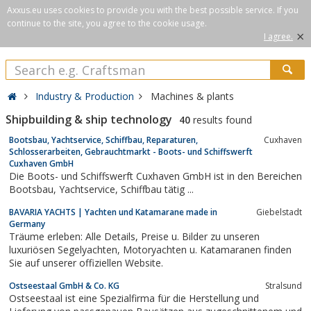
Axxus.eu uses cookies to provide you with the best possible service. If you
continue to the site, you agree to the cookie usage.
×
I agree.
Industry & Production
Machines & plants
Shipbuilding & ship technology
40
results found
Bootsbau, Yachtservice, Schiffbau, Reparaturen,
Cuxhaven
Schlosserarbeiten, Gebrauchtmarkt - Boots- und Schiffswerft
Cuxhaven GmbH
Die Boots- und Schiffswerft Cuxhaven GmbH ist in den Bereichen
Bootsbau, Yachtservice, Schiffbau tätig ...
BAVARIA YACHTS | Yachten und Katamarane made in
Giebelstadt
Germany
Träume erleben: Alle Details, Preise u. Bilder zu unseren
luxuriösen Segelyachten, Motoryachten u. Katamaranen finden
Sie auf unserer offiziellen Website.
Ostseestaal GmbH & Co. KG
Stralsund
Ostseestaal ist eine Spezialfirma für die Herstellung und