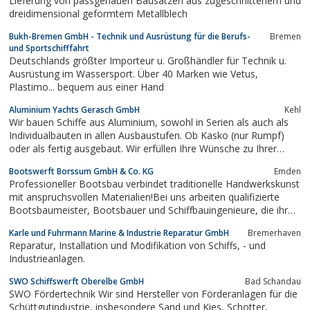
Lieferung von passgenauen Bausätzen aus zugeschnittenem und
dreidimensional geformtem Metallblech
Bukh-Bremen GmbH - Technik und Ausrüstung für die Berufs-
Bremen
und Sportschifffahrt
Deutschlands größter Importeur u. Großhändler für Technik u.
Ausrüstung im Wassersport. Über 40 Marken wie Vetus,
Plastimo... bequem aus einer Hand
Aluminium Yachts Gerasch GmbH
Kehl
Wir bauen Schiffe aus Aluminium, sowohl in Serien als auch als
Individualbauten in allen Ausbaustufen. Ob Kasko (nur Rumpf)
oder als fertig ausgebaut. Wir erfüllen Ihre Wünsche zu Ihrer
Zufriedenheit.Darüber hinaus bieten wir allen Schiffseignern in
Bootswerft Borssum GmbH & Co. KG
Emden
der Region einen Rundum-Service um ihre Yacht....
Professioneller Bootsbau verbindet traditionelle Handwerkskunst
mit anspruchsvollen Materialien!Bei uns arbeiten qualifizierte
Bootsbaumeister, Bootsbauer und Schiffbauingenieure, die ihr
Handwerk formvollendet beherrschen.
Karle und Fuhrmann Marine & Industrie Reparatur GmbH
Bremerhaven
Reparatur, Installation und Modifikation von Schiffs, - und
Industrieanlagen.
SWO Schiffswerft Oberelbe GmbH
Bad Schandau
SWO Fördertechnik Wir sind Hersteller von Förderanlagen für die
Schüttgutindustrie, insbesondere Sand und Kies, Schotter,