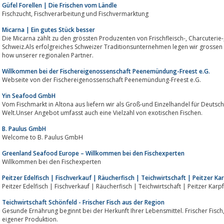
Güfel Forellen | Die Frischen vom Ländle
Fischzucht, Fischverarbeitung und Fischvermarktung
Micarna | Ein gutes Stück besser
Die Micarna zählt zu den grössten Produzenten von Frischfleisch-, Charcuterie-, Geflügel-, Fisch- und Ei-Produkten in der
Schweiz.Als erfolgreiches Schweizer Traditionsunternehmen legen wir grossen Wert auf Herkunft, 
how unserer regionalen Partner.
Willkommen bei der Fischereigenossenschaft Peenemündung-Freest e.G.
Webseite von der Fischereigenossenschaft Peenemündung-Freest e.G.
Yin Seafood GmbH
Vom Fischmarkt in Altona aus liefern wir als Groß-und Einzelhandel für Deutsc
Welt.Unser Angebot umfasst auch eine Vielzahl von exotischen Fischen.
B. Paulus GmbH
Welcome to B. Paulus GmbH
Greenland Seafood Europe – Willkommen bei den Fischexperten
Willkommen bei den Fischexperten
Peitzer Edelfisch | Fischverkauf | Räucherfisch | Teichwirtschaft | Peitzer Ka
Peitzer Edelfisch | Fischverkauf | Räucherfisch | Teichwirtschaft | Peitzer Karp
Teichwirtschaft Schönfeld - Frischer Fisch aus der Region
Gesunde Ernährung beginnt bei der Herkunft Ihrer Lebensmittel. Frischer Fisch, Räucherfisch und lecker Fischprodukte a
eigener Produktion.