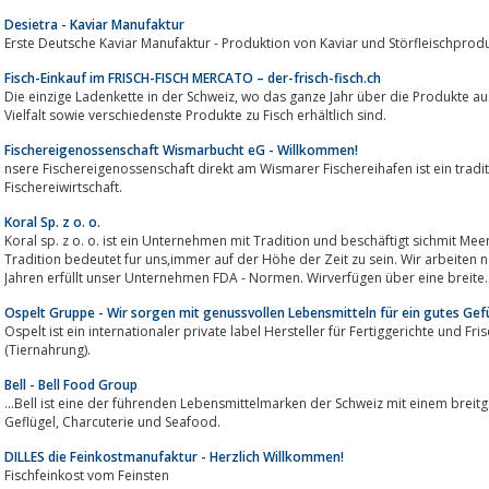
Desietra - Kaviar Manufaktur
Erste Deutsche Kaviar Manufaktur - Produktion von Kaviar und Störfleischprod
Fisch-Einkauf im FRISCH-FISCH MERCATO – der-frisch-fisch.ch
Die einzige Ladenkette in der Schweiz, wo das ganze Jahr über die Produkte aus dem Meer und aus dem Süsswasser in dieser
Vielfalt sowie verschiedenste Produkte zu Fisch erhältlich sind.
Fischereigenossenschaft Wismarbucht eG - Willkommen!
nsere Fischereigenossenschaft direkt am Wismarer Fischereihafen ist ein trad
Fischereiwirtschaft.
Koral Sp. z o. o.
Koral sp. z o. o. ist ein Unternehmen mit Tradition und beschäftigt sichmit Mee
Tradition bedeutet fur uns,immer auf der Höhe der Zeit zu sein. Wir arbeite
Jahren erfüllt unser Unternehmen FDA - Normen. Wirverfügen über eine breite..
Ospelt Gruppe - Wir sorgen mit genussvollen Lebensmitteln für ein gutes Gefüh
Ospelt ist ein internationaler private label Hersteller für Fertiggerichte und Frischgerichte, Convenien
(Tiernahrung).
Bell - Bell Food Group
...Bell ist eine der führenden Lebensmittelmarken der Schweiz mit einem breitg
Geflügel, Charcuterie und Seafood.
DILLES die Feinkostmanufaktur - Herzlich Willkommen!
Fischfeinkost vom Feinsten