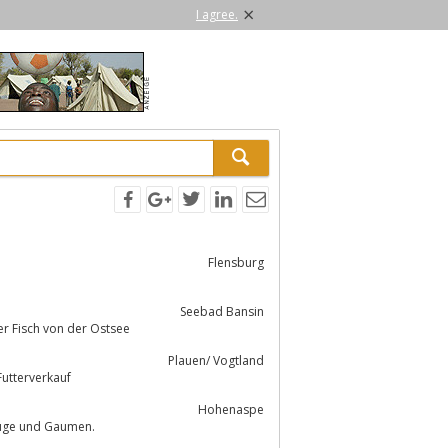
×
I agree.
Flensburg
Seebad Bansin
ete und marinierter Fisch von der Ostsee
Plauen/ Vogtland
rellenaufzucht, einschließlich Futterverkauf
Hohenaspe
lz geräuchert, ein Genuss für Auge und Gaumen.