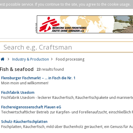
st possible service. If you continue to the site, you agree to the cookie usage.
Industry & Production
Food processing
Fish & seafood
23
results found
Flensburger Fischmarkt – … in Fisch die Nr. 1
Moin moin und willkommen!
Fischfabrik Usedom
Fischfabrik Usedom - leckerer Räucherfisch, Räucherfischpak
Fischereigenossenschaft Plauen eG
Teichwirtschaftlicher Betrieb zur Karpfen- und Fo
Schulz-Räucherfischplatten
Fischplatten, Räucherfisch, mild über Buchenho