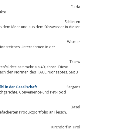
Fulda
ukte
Schlieren
Wismar
itionsreiches Unternehmen in der
Tczew
resfrüchte seit mehr als 40 Jahren. Diese
n nach den Normen des HACCPKonzeptes. Seit 3
.
l in der Gesellschaft.
Sargans
ce-und Pet-Food
Basel
efächerten Produktportfolio an Fleisch,
Kirchdorf in Tirol