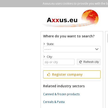
Axxus.eu uses cookies to provide you with the be
Where do you want to search?
State:
City:
Refresh city
Register company
Related industry sectors
Canned & frozen products
Cereals & Pasta