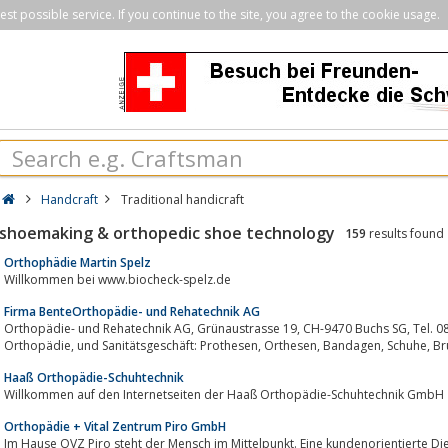
st possible service. If you continue to the site, you agree to the cookie usage.
Handcraft
Traditional handicraft
shoemaking & orthopedic shoe technology
159
results found
Orthophädie Martin Spelz
Willkommen bei www.biocheck-spelz.de
Firma BenteOrthopädie- und Rehatechnik AG
Orthopädie- und Rehatechnik AG, Grünaustrasse 19, CH-9470 Buchs SG, Tel. 081 755 80 90, info@orthocenter.ch.
Orthopädie, 
Haaß Orthopädie-Schuhtechnik
Willkommen auf den Internetseiten der Haaß Orthopädie-Schuhtechnik GmbH
Orthopädie + Vital Zentrum Piro GmbH
Im Hause OVZ Piro steht der Mensch im Mittelpunkt. Eine kundenorientierte Di