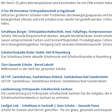
Wir feiern 25 Jahre Betriebsjubiläum und beschenken Sie mit 25% echtem Raba
OTec-IN Innovative Orthopädietechnik in Ingolstadt
Selbst bei größeren Schäden oder Problemen des Bewegungsapparats und be
Beweglichkeit oftmals aufrecht erhalten bzw. wieder hergestellt werden. Ortho
Hilfes
Schuhhaus Burger, Orthopädieschuhtechnik, med. Fußpflege, Kompressionss
Schuhe: führende Bequemschuh-Marken, aktuelle Modefabrikate, Kinderschuhmarken nach dem Weiten-Maß-SystemTaschen:
Saison entsprechende Farben und FormenPflegemittel: Produktgruppe Collo
Schuhorthopädie Röder GmbH, 06618 Naumburg
Das Schuhhaus bietet aktuelle Schuhmode und Schuhorthopädie in Naumburg
Zürn Gesunde Schuhe - Bernd Lebold
Willkommen in der Welt der gesunden Schuhe
GETOP, Sanitätshaus, Sanitätshaus Einbeck, Sanitätshaus Bad Gandersheim
GETOP, Sanitätshaus, Sanitätshaus Einbeck, Sanitätshaus Bad Gandersheim
Landesinnung Orthopaedie-Schuhtechnik Sachsen
Die Landesinnung (LI) Orthopädie-Schuhtechnik Sachsen hat die Aufgabe, die Interessen des Orthopädie-
Schuhmacherhandwerks in Sachsen zu vertreten.
Laufgut Link – Schuhhaus in Sarstedt | Gute Schuhe – Gesunde Füsse
Schuhe für Damen und Herren getroffen – für ein gutes, ge