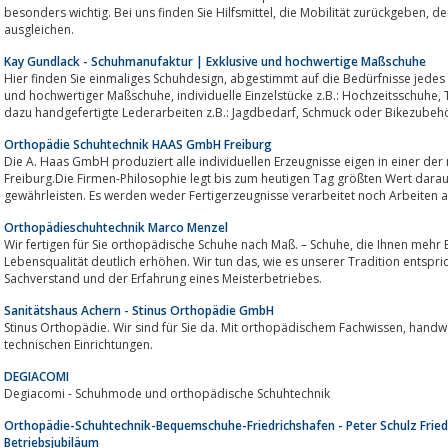
besonders wichtig. Bei uns finden Sie Hilfsmittel, die Mobilität zurückgeben, den Alltag erleichtern oder eine Behinderungen
ausgleichen.
Kay Gundlack - Schuhmanufaktur | Exklusive und hochwertige Maßschuhe
Hier finden Sie einmaliges Schuhdesign, abgestimmt auf die Bedürfnisse jedes einzelnen Kunden.Wir feritigen für Sie exklusive
und hochwertiger Maßschuhe, individuelle Einzelstücke z.B.: Hochzeitsschuhe, Tanzschuhe und auch Schuhe in Übergrößen,
dazu handgefertigte Lederarbeiten z.B.: Jagdbedarf, Schmuck oder Bike
Orthopädie Schuhtechnik HAAS GmbH Freiburg
Die A. Haas GmbH produziert alle individuellen Erzeugnisse eigen in einer de
Freiburg.Die Firmen-Philosophie legt bis zum heutigen Tag größten Wert darauf, höchste Qualitätsansprüche
gewährleisten. Es werden weder Fertigerzeugnisse verarbeitet noch Arbeiten 
Orthopädieschuhtechnik Marco Menzel
Wir fertigen für Sie orthopädische Schuhe nach Maß. – Schuhe, die Ihnen mehr Beweglichkeit schenken und Ihre
Lebensqualität deutlich erhöhen. Wir tun das, wie es unserer Tradition entspricht: individuell, mit viel Handarbeit und dem
Sachverstand und der Erfahrung eines Meisterbetriebes.
Sanitätshaus Achern - Stinus Orthopädie GmbH
Stinus Orthopädie. Wir sind für Sie da. Mit orthopädischem Fachwissen, handwerklichem Können und modernsten
technischen Einrichtungen.
DEGIACOMI
Degiacomi - Schuhmode und orthopädische Schuhtechnik
Orthopädie-Schuhtechnik-Bequemschuhe-Friedrichshafen - Peter Schulz Fried
Betriebsjubiläum