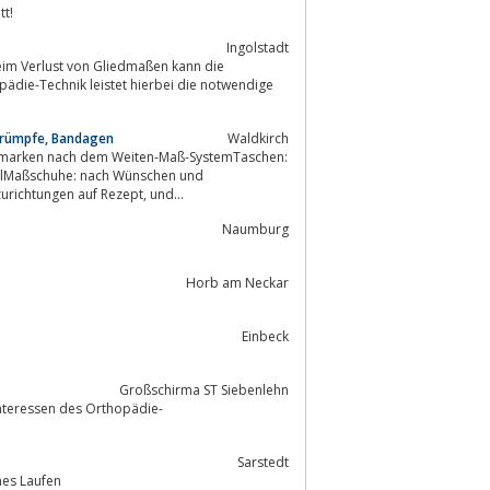
tt!
Ingolstadt
im Verlust von Gliedmaßen kann die
pädie-Technik leistet hierbei die notwendige
trümpfe, Bandagen
Waldkirch
nilMaßschuhe: nach Wünschen und
VerordnungenEinlagenbau: Fertigung nach neuesten Erkenntnissenorth. Schuhzurichtungen auf Rezept, und...
Naumburg
Horb am Neckar
Einbeck
Großschirma ST Siebenlehn
Sarstedt
sundes und bequemes Laufen