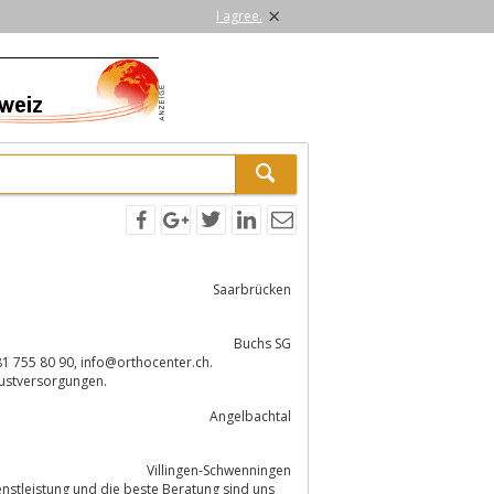
×
I agree.
Saarbrücken
Buchs SG
und Sanitätsgeschäft: Prothesen, Orthesen, Bandagen, Schuhe, Brustversorgungen.
Angelbachtal
Villingen-Schwenningen
enstleistung und die beste Beratung sind uns