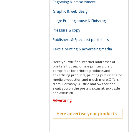
Engraving & embossment
Graphic & web design
Large Printing house & Finishing
Pressure & copy
Publishers & Specialist publishers
Textile printing & advertising media
Here you will find Internet addresses of
printers houses, online printers, craft
companies for printed products and
advertising products, printing publishers for
media production and much more.Offers
from Germany, Austria and Switzerland
await you on the portals axxus.at, axxus.de
and axxus.ch
Advertising
Here advertise your products