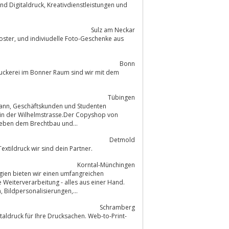
Sulz am Neckar
Bonn
ruckerei im Bonner Raum sind wir mit dem
Tübingen
denten
 in der Wilhelmstrasse.Der Copyshop von
ngerMedia in Tübingen befindet sich zwischen den Hochschulinstituten, neben dem Brechtbau und...
Detmold
xtildruck wir sind dein Partner.
Korntal-Münchingen
gien bieten wir einen umfangreichen
Weitere Schwerpunkte: Datenmanagement, individuelle Web-to-Print-Lösungen, Bildpersonalisierungen,...
Schramberg
aldruck für Ihre Drucksachen. Web-to-Print-