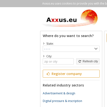
Axxus.eu uses cookies to provide you with the be
Where do you want to search?
State:
City:
Refresh city
Register company
Related industry sectors
Advertisement & design
Digital pressure & inscription