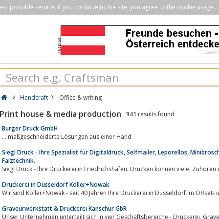
st possible service. If you continue to the site, you agree to the cookie usage.
Handcraft
Office & writing
Print house & media production
941
results found
Burger Druck GmbH
... maßgeschneiderte Lösungen aus einer Hand
Siegl Druck - Ihre Spezialist für Digitaldruck, Selfmailer, Leporellos, Minibro
Falztechnik.
Siegl Druck - Ihre Druckerei in Friedrichshafen. Drucken können viele. Zuhöre
Druckerei in Düsseldorf Köller+Nowak
Wir sind Köller+Nowak - seit 40 Jahren Ihre Druckerei in Düsseldorf im Offset- 
Graveurwerkstatt & Druckerei Kanschur GbR
Unser Unternehmen unterteilt sich in vier Geschäftsbereiche - Druckerei, Graveurwerkstatt, Stempelproduktion,