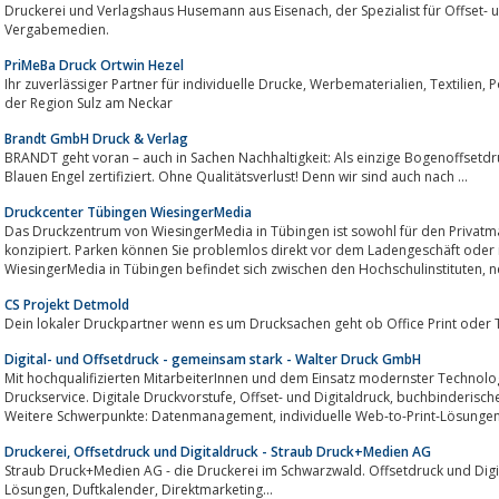
Druckerei und Verlagshaus Husemann aus Eisenach, der Spezialist für Offset- und Digitaldruck, Kreativdienstleistungen und
Vergabemedien.
PriMeBa Druck Ortwin Hezel
Ihr zuverlässiger Partner für individuelle Drucke, Werbematerialien, Textilien, Poster, und indiviudelle Foto-Geschenke aus
der Region Sulz am Neckar
Brandt GmbH Druck & Verlag
BRANDT geht voran – auch in Sachen Nachhaltigkeit: Als einzige Bogenoffsetd
Blauen Engel zertifiziert. Ohne Qualitätsverlust! Denn wir sind auch nach ...
Druckcenter Tübingen WiesingerMedia
Das Druckzentrum von WiesingerMedia in Tübingen ist sowohl für den Privatmann, Geschäftskunden und Stu
konzipiert. Parken können Sie problemlos direkt vor dem Ladengeschäft oder
Wiesi
CS Projekt Detmold
Dein lokaler Druckpartner wenn es um Drucksachen geht ob Office Print oder Te
Digital- und Offsetdruck - gemeinsam stark - Walter Druck GmbH
Mit hochqualifizierten MitarbeiterInnen und dem Einsatz modernster Technolo
Druckservice. Digitale Druckvorstufe, Offset- und Digitaldruck, buchbinderische Weiterverarbeitung - alles aus einer Hand.
Druckerei, Offsetdruck und Digitaldruck - Straub Druck+Medien AG
Straub Druck+Medien AG - die Druckerei im Schwarzwald. Offsetdruck und Digit
Lösungen, Duftkalender, Direktmarketing...