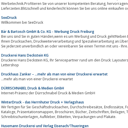
Werbetechnik.Profitieren Sie von unserer kompetenten Beratung, hervorragenden Qualität und flexiblen
Lieferzeiten.Blitzschnell und kinderleicht können Sie bei uns online einkaufen 
SeeDruck
Willkommen bei SeeDruck
Bär & Bartosch GmbH & Co. KG - Werbung Druck Freiburg
Bei uns sind Sie in guten Händen,wenn es um Werbung und Druck geht!Neben Entwurfs-, Layout- und Satz-arbei
Ihnen Drucksachen, Druckweiterverarbeitung und Spezialverarbeitung an.Überzeugen Sie sich auf unserer Hompage.Fragen
Sie jederzeit unverbindlich an oder vereinbaren Sie einen Termin mit uns - Ihre.
Druckerei Hans Deckstein KG
Druckerei Hans Deckstein KG, Ihr Servicepartner rund um den Druck: Layouterstellung - Beratung - Offsetdruck - Digitaldruck -
Lettershop
Druckhaus Zanker – …mehr als man von einer Druckerei erwartet
...mehr als man von einer Druckerei erwartet
DÜRRSCHNABEL Druck & Medien GmbH
Internet-Präsenz der Dürrschnabel Druck & Medien GmbH
WinterDruck - das Herrnhuter Druck + Verlagshaus
Wir fertigen für Sie Geschäftsdrucksachen, Durchschreibesätze, Endlossätze, Formulare, Flyer, Prospekte, Werbeblätter,
Kataloge, Präsentationsmappen, Broschüren, Bücher, Zeitschriften, Beilagen, Taschen- und Wandkalender,
Schreibtischunterlagen, Aufkleber, Etiketten, Verpackungen und Plakate.
Husemann Druckerei und Verlag Eisenach/Thueringen