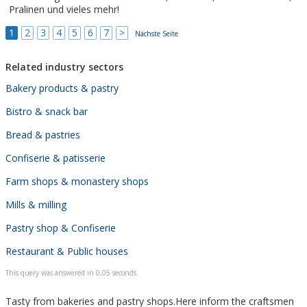
Pralinen und vieles mehr!
1
2
3
4
5
6
7
>
Nächste Seite
Related industry sectors
Bakery products & pastry
Bistro & snack bar
Bread & pastries
Confiserie & patisserie
Farm shops & monastery shops
Mills & milling
Pastry shop & Confiserie
Restaurant & Public houses
This query was answered in 0,05 seconds.
Tasty from bakeries and pastry shops.Here inform the craftsmen