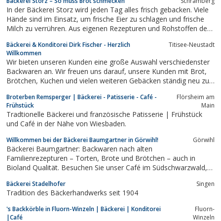
Bäckerei Storz – So muss Brot schmecken
Schramberg
In der Bäckerei Storz wird jeden Tag alles frisch gebacken. Viele
Hände sind im Einsatz, um frische Eier zu schlagen und frische
Milch zu verrühren. Aus eigenen Rezepturen und Rohstoffen der
Region entsteht unser nicht alltägliches Brot. So kommt jedes
Bäckerei & Konditorei Dirk Fischer - Herzlich
Titisee-Neustadt
Produkt, das in den Brotkorb unserer Kunden wandert, warm
Willkommen
und duftend aus...
Wir bieten unseren Kunden eine große Auswahl verschiedenster
Backwaren an. Wir freuen uns darauf, unsere Kunden mit Brot,
Brötchen, Kuchen und vielen weiteren Gebäcken ständig neu zu
verwöhnen. Unser Motto: Frische erleben steht dabei immer im
Broterben Remsperger | Bäckerei - Patisserie - Café -
Flörsheim am
Vordergrund.
Frühstück
Main
Tradtionelle Bäckerei und französische Patisserie | Frühstück
und Café in der Nähe von Wiesbaden.
Willkommen bei der Bäckerei Baumgartner in Görwihl!
Görwihl
Bäckerei Baumgartner: Backwaren nach alten
Familienrezepturen – Torten, Brote und Brötchen – auch in
Bioland Qualität. Besuchen Sie unser Café im Südschwarzwald,
Görwihl!
Bäckerei Stadelhofer
Singen
Tradition des Bäckerhandwerks seit 1904
's Backkörble in Fluorn-Winzeln | Bäckerei | Konditorei
Fluorn-
|Café
Winzeln