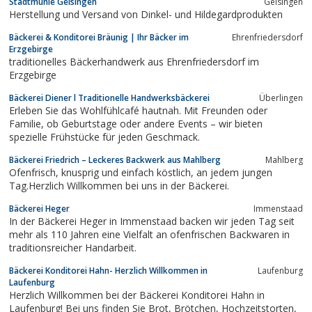
Stadtmühle Geisingen
Geisingen
Herstellung und Versand von Dinkel- und Hildegardprodukten
Bäckerei & Konditorei Bräunig | Ihr Bäcker im
Ehrenfriedersdorf
Erzgebirge
traditionelles Bäckerhandwerk aus Ehrenfriedersdorf im
Erzgebirge
Bäckerei Diener l Traditionelle Handwerksbäckerei
Überlingen
Erleben Sie das Wohlfühlcafé hautnah. Mit Freunden oder
Familie, ob Geburtstage oder andere Events – wir bieten
spezielle Frühstücke für jeden Geschmack.
Bäckerei Friedrich – Leckeres Backwerk aus Mahlberg
Mahlberg
Ofenfrisch, knusprig und einfach köstlich, an jedem jungen
Tag.Herzlich Willkommen bei uns in der Bäckerei.
Bäckerei Heger
Immenstaad
In der Bäckerei Heger in Immenstaad backen wir jeden Tag seit
mehr als 110 Jahren eine Vielfalt an ofenfrischen Backwaren in
traditionsreicher Handarbeit.
Bäckerei Konditorei Hahn- Herzlich Willkommen in
Laufenburg
Laufenburg
Herzlich Willkommen bei der Bäckerei Konditorei Hahn in
Laufenburg! Bei uns finden Sie Brot, Brötchen, Hochzeitstorten,