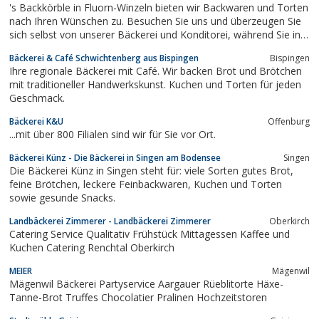
's Backkörble in Fluorn-Winzeln bieten wir Backwaren und Torten
nach Ihren Wünschen zu. Besuchen Sie uns und überzeugen Sie
sich selbst von unserer Bäckerei und Konditorei, während Sie in
unserem Café ein Heißgetränk genießen.
Bäckerei & Café Schwichtenberg aus Bispingen
Bispingen
Ihre regionale Bäckerei mit Café. Wir backen Brot und Brötchen
mit traditioneller Handwerkskunst. Kuchen und Torten für jeden
Geschmack.
Bäckerei K&U
Offenburg
...mit über 800 Filialen sind wir für Sie vor Ort.
Bäckerei Künz - Die Bäckerei in Singen am Bodensee
Singen
Die Bäckerei Künz in Singen steht für: viele Sorten gutes Brot,
feine Brötchen, leckere Feinbackwaren, Kuchen und Torten
sowie gesunde Snacks.
Landbäckerei Zimmerer - Landbäckerei Zimmerer
Oberkirch
Catering Service Qualitativ Frühstück Mittagessen Kaffee und
Kuchen Catering Renchtal Oberkirch
MEIER
Mägenwil
Mägenwil Bäckerei Partyservice Aargauer Rüeblitorte Häxe-
Tanne-Brot Truffes Chocolatier Pralinen Hochzeitstoren