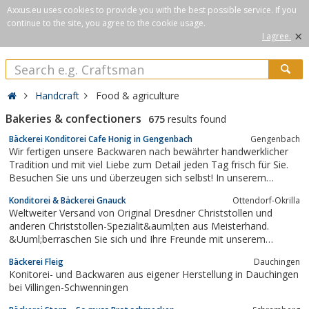
Axxus.eu uses cookies to provide you with the best possible service. If you
continue to the site, you agree to the cookie usage.
×
I agree.
Handcraft
Food & agriculture
Bakeries & confectioners
675
results found
Bäckerei Konditorei Cafe Honig in Gengenbach
Gengenbach
Wir fertigen unsere Backwaren nach bewährter handwerklicher
Tradition und mit viel Liebe zum Detail jeden Tag frisch für Sie.
Besuchen Sie uns und überzeugen sich selbst! In unserem
umfangreichen Sortiment ist für jeden Geschmack etwas dabei.
Konditorei & Bäckerei Gnauck
Ottendorf-Okrilla
Weltweiter Versand von Original Dresdner Christstollen und
anderen Christstollen-Spezialit&auml;ten aus Meisterhand.
&Uuml;berraschen Sie sich und Ihre Freunde mit unserem
pr&auml;mierten Dresdner Christstollen aus reiner Handarbeit.
Bäckerei Fleig
Dauchingen
Konitorei- und Backwaren aus eigener Herstellung in Dauchingen
bei Villingen-Schwenningen