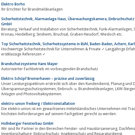
Elektro Borho
Ihr Errichter für Brandmeldeanlagen
Sicherheitstechnik, Alarmanlage Haus, Überwachungskamera, Einbruchschutz 
GmbH
Beratung, Verkauf und Installation von Sicherheitstechnik, Funk-Alarmanlagen, Überwachungskamera, Videoüberwachung in
Kronau, Heidelberg, Sinsheim, Bruchsal, Graben-Neudorf, Wiesloch etc.
Top Sicherheitstechnik, Sicherheitssysteme in Bühl, Baden-Baden, Achern, Kar
Hochwertige Sicherheitstechnik für Unternehmen & Private ✓ Langjährige Erfah
erstklassige Referenzen ✓
Brandschutzsysteme Hans Mayer
Autorisierter Fachbetrieb im vorbeugenden Brandschutz
Elektro Schöpf Bremerhaven – präzise und zuverlässig
Unser Leistungsspektrum erstreckt sich über den Kundendienst, Planung und Durchführung von Blitzschutz,
Überspannungsschutzsystemen, Einbruch- u. Brandmeldeanlagen, LKW-Steigerarbeiten, Netzwerktechnik, Telefon- u. SAT-
Anlagen und Photovoltaiksystemen.
elektro-union freiberg / Elektroinstallation
Die elektro-union ist ein gewachsenes mittelständisches Unternehmen mit Tradition seit 1958, welches s
höchsten Anforderungen auf seinem Fachgebiet gerecht zu werden.
Hollnberger Fensterbau GmbH
Wir sind Ihr Partner in den Bereichen Fenster- und Haustürsanierung, Dachfenstersanierung, Sonnenschutz,
Innenbeschattung, Einbruchschutz, Insektenschutz und Reparaturdienst.