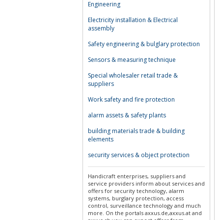
Engineering
Electricity installation & Electrical
assembly
Safety engineering & bulglary protection
Sensors & measuring technique
Special wholesaler retail trade &
suppliers
Work safety and fire protection
alarm assets & safety plants
building materials trade & building
elements
security services & object protection
Handicraft enterprises, suppliers and
service providers inform about services and
offers for security technology, alarm
systems, burglary protection, access
control, surveillance technology and much
more. On the portals axxus.de,axxus.at and