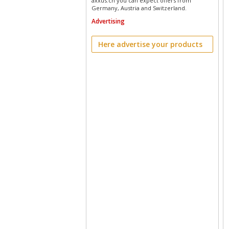
axxus.ch you can expect offers from
Germany, Austria and Switzerland.
Advertising
Here advertise your products