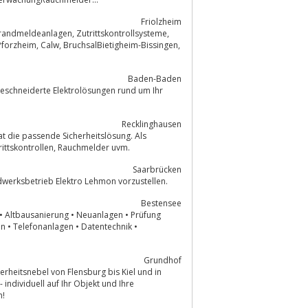
Friolzheim
Baden-Baden
Recklinghausen
t die passende Sicherheitslösung. Als
Spezialist in Sicherheitstechnik führen wir Schliessanlagen, Schliesszylinder, Zutrittskontrollen, Rauchmelder uvm.
Saarbrücken
Ihnen den Ingenieur und Handwerksbetrieb Elektro Lehmon vorzustellen.
Bestensee
Grundhof
n!