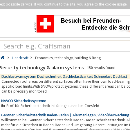
st possible service. If you continue to the site, you agree to the cookie usage.
Handcraft
Economics, technology, building & living
Security technology & alarm systems
150
results found
Dachlastwarnsystem Dachsicherheit Dachbelastbarkeit Schneelast Dachlast
Connected roof areas on different surfaces often have their own load-bearing
specific load limits.With SNOWprotect systems, these different areas can be covered and even large roofs
can be precisely monitored.
NAVCO Sicherheitssysteme
Ihr Profi für Sicherheitstechnik in Lüdinghausen bei Coesfeld
Gantner Sicherheitstechnik Baden-Baden | Alarmanlagen, Videoüberwachung 
Willkommen bei Gantner Sicherheitstechnik Baden-BadenSicherheitstechnik, Alarmanlagen, Videoüberwachung und vieles
mehr für die Sicherheit in Baden-Baden und Umgebung.Unsere Leistungen im
ProgrammierungService und WartungAlarmanlagenSicherheitstechnikVideoüb