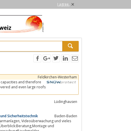
×
I agree.
Feldkirchen-Westerham
 capacities and therefore
Lüdinghausen
und Sicherheitstechnik
Baden-Baden
 Überblick:Beratung,Montage und
erwachungRauchmelder...