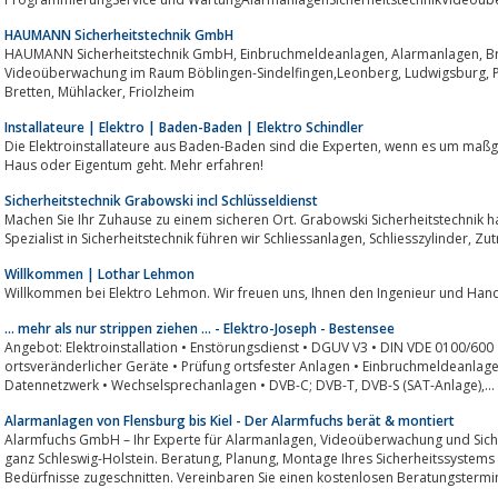
HAUMANN Sicherheitstechnik GmbH
HAUMANN Sicherheitstechnik GmbH, Einbruchmeldeanlagen, Alarmanlagen, Brandmeldeanlagen, Zutrittskontrollsysteme,
Videoüberwachung im Raum Böblingen-Sindelfingen,Leonberg, Ludwigsburg, Pforzheim, Calw, BruchsalBietigheim-Bissingen,
Bretten, Mühlacker, Friolzheim
Installateure | Elektro | Baden-Baden | Elektro Schindler
Die Elektroinstallateure aus Baden-Baden sind die Experten, wenn es um maßgeschneiderte Elektrolösungen rund um Ihr
Haus oder Eigentum geht. Mehr erfahren!
Sicherheitstechnik Grabowski incl Schlüsseldienst
Machen Sie Ihr Zuhause zu einem sicheren Ort. Grabowski Sicherheitstechnik ha
Willkommen | Lothar Lehmon
Willkommen bei Elektro Lehmon. Wir freuen uns, 
... mehr als nur strippen ziehen ... - Elektro-Joseph - Bestensee
Angebot: Elektroinstallation • Enstörungsdienst • DGUV V3 • DIN VDE 0100/600 • Altbausanierung • Neuanlagen • Prüfung
ortsveränderlicher Geräte • Prüfung ortsfester Anlagen • Einbruchmeldeanlagen • Telefonanlagen • Datentechnik •
Datennetzwerk • Wechselsprechanlagen • DVB-C; DVB-T, DVB-S (SAT-Anlage),...
Alarmanlagen von Flensburg bis Kiel - Der Alarmfuchs berät & montiert
Alarmfuchs GmbH – Ihr Experte für Alarmanlagen, Videoüberwachung und Sicherheitsnebel von Flensburg bis Kiel und in
ganz Schleswig-Holstein. Beratung, Planung, Montage Ihres Sicherheitssystems - individuell auf Ihr Objekt und Ihre
Bedürfnisse zugeschnitten. Vereinbaren Sie einen kostenlosen Beratungstermi