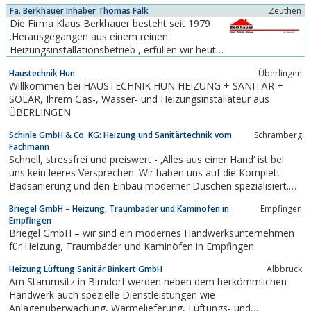
Fa. Berkhauer Inhaber Thomas Falk
Zeuthen
Wartungsarbeiten für Architektur-
Die Firma Klaus Berkhauer besteht seit 1979
undIngenieurbüros sowie für Hochbaufirmen,
.Herausgegangen aus einem reinen
Immobilienverwaltungen, Bauherren und
Heizungsinstallationsbetrieb , erfüllen wir heute
Investoren.Näheres zu unseren Leistungen...
alle Aufgaben im
Haustechnik Hun
Überlingen
Installationsfach.Selbstverständlich bauen wir
Willkommen bei HAUSTECHNIK HUN HEIZUNG + SANITÄR +
auch heute Heizungsanlagen nach dem
SOLAR, Ihrem Gas-, Wasser- und Heizungsinstallateur aus
neuesten Stand der Technik. Aber der Kunde
ÜBERLINGEN
kann ebenfalls aus dem Angebot der
Badinstallation wählen...
Schinle GmbH & Co. KG: Heizung und Sanitärtechnik vom
Schramberg
Fachmann
Schnell, stressfrei und preiswert - ‚Alles aus einer Hand‘ ist bei
uns kein leeres Versprechen. Wir haben uns auf die Komplett-
Badsanierung und den Einbau moderner Duschen spezialisiert.
Dabei greifen wir auf über 30 Jahre Know-how zurück und
Briegel GmbH – Heizung, Traumbäder und Kaminöfen in
Empfingen
entwickeln uns in spezialisierten Arbeitskreisen immer weiter.
Empfingen
Briegel GmbH – wir sind ein modernes Handwerksunternehmen
für Heizung, Traumbäder und Kaminöfen in Empfingen.
Heizung Lüftung Sanitär Binkert GmbH
Albbruck
Am Stammsitz in Birndorf werden neben dem herkömmlichen
Handwerk auch spezielle Dienstleistungen wie
Anlagenüberwachung, Wärmelieferung, Lüftungs- und