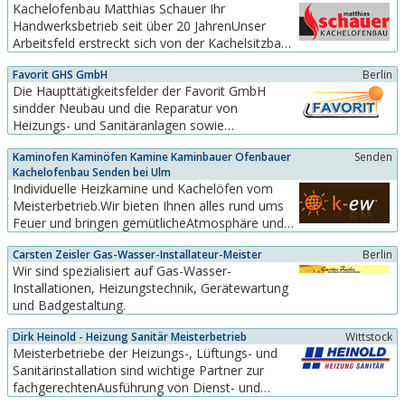
Kachelofenbau Matthias Schauer Ihr
Handwerksbetrieb seit über 20 JahrenUnser
Arbeitsfeld erstreckt sich von der Kachelsitzbank
über den Warmluftofen, den Backofen bis hin
Favorit GHS GmbH
Berlin
zum Heimkamin. Die Form und Farbe der
Die Haupttätigkeitsfelder der Favorit GmbH
Anlage wird individuell nach den Wünschen des
sindder Neubau und die Reparatur von
Kunden geplant mit neuester Technik
Heizungs- und Sanitäranlagen sowie
ausgestattet und ausgeführt.Die...
dieBadmodernisierung als Komplettleistung.
Kaminofen Kaminöfen Kamine Kaminbauer Ofenbauer
Senden
Weiterhin widmen wir uns besonders
Kachelofenbau Senden bei Ulm
denBereichen alternative Energien wie dem
Individuelle Heizkamine und Kachelöfen vom
Einbau von Solaranlagen und Wärmepumpen.
Meisterbetrieb.Wir bieten Ihnen alles rund ums
Feuer und bringen gemütlicheAtmosphäre und
wohlige Wärme in Einklang –egal, ob Sie
Carsten Zeisler Gas-Wasser-Installateur-Meister
Berlin
einentraditionellen Kachelofen, einen Heizkamin
Wir sind spezialisiert auf Gas-Wasser-
mit großer Sichtscheibeoder einen Kaminofen
Installationen, Heizungstechnik, Gerätewartung
suchen.In unserer großen Ausstellung, mit mehr
und Badgestaltung.
als 100...
Dirk Heinold - Heizung Sanitär Meisterbetrieb
Wittstock
Meisterbetriebe der Heizungs-, Lüftungs- und
Sanitärinstallation sind wichtige Partner zur
fachgerechtenAusführung von Dienst- und
Bauleistungen, Reparatur- und