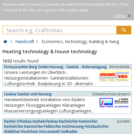
Axxus.eu uses cookies to provide you with the best possible service. If you
continue to the site, you agree to the cookie usage.
×
I agree.
Handcraft
Economics, technology, building & living
Heating technology & house technology
1032
results found
Firma Joachim Berg GmbH Heizung - Sanitär - Rohrreinigung
Ahrensfelde
Unsere Leistungen im Überblick:-
Heizungsinstallationen- Sanitäinstallationen-
Lüftungstechnik- Badplanung in 3D- alternative
Energien- Rohrreinigung- Fäkalienentsorgung-
Lindow Sanitär und Heizung
Schwielochsee Jessern
Wartung- Wasserbelebung- Tiefbau /
Handwerksbetrieb Installation von Bädern
NebenarbeitenFür detaillierte Informationen zu
Heizungen Flüssiggasanlagen Kläranlagen
unseren Leistungen informieren Sie sich...
Wasserversorgungsanlagen Lüftungsanlagen
Staubsauger
Kachel-Ofenbau Kachelofenbau Kachelofen Kaminofen
Görwihl
Kachelöfen Kaminöfen Pelletofen Holzheizung Holzbackofen
Waldshut Hochrhein Hotzenwald Südbaden