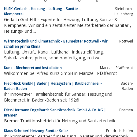
Klimaanlagen, maßgeschneiderte Bäder und nicht zuletzt die
HLSK-Gerlach - Heizung - Lüftung - Sanitär -
Steinbach-
komplette Syvalent-Systemheiztechnik angeboten. Im
Klempnerei
Hallenberg
Filialbetrieb in Titisee-Neustadt liegt ein Schwerpunkt bei den...
Gerlach GmbH Ihr Experte für Heizung, Lüftung, Sanitär &
Klempnerei. Wir sind ein zertifizierter Meisterbetrieb der Sanitär-,
Heizungs- und ...
Wärmetechnik und Klimatechnik - Baumeister Rottweil - wir
Rottweil
schaffen prima Klima
Lüftung, Umluft, Kanal, Luftkanal, Industrielüftung,
Spiralfalzrohre, prima, sonderanfertigung, rottweil
Kunz - Blechnerei und Installation
Marxzell-Pfaffenrot
Willkommen bei Alfred Kunz GmbH in Marxzell-Pfaffenrot
Fred Huck GmbH | Bäder | Heizsystem | Baublechnerei –
Baden-
Baden-Baden
Baden
Ihr innovativer Familienbetrieb für Sanitär, Heizung und
Blechnerei, in Baden-Baden seit 1926!
Fritz-Hermann Engelhardt Sanitärtechnik GmbH & Co. KG |
Bremen
Bremen
Bremer Traditionsbetrieb für Heizung und Sanitärtechnik
Klaus Schöberl Heizung Sanitär Solar
Friedrichshafen
Ihr kompetenter Partner für Heizung-, Sanitär und Klimatechnik -