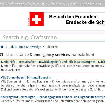
st possible service. If you continue to the site, you agree to the cookie usage.
Education & Knowledge
Children
Child assistance & emergency services
92
results found
Kinderhilfe, Patenschaften, Entwicklungshilfe und Hilfe in Katastrophen - Näch
Kinderhilfe, Patenschaften, Entwicklungshilfe und Hilfe in Katastrophen effektiv und unbürokratisch seit
über 30 Jahren.
Villa Sonnenheim | Stiftung Eigensinn
Villa Sonnenheim | Stiftung Eigensinn – Kinder, die zu uns kommen, sind keine unbeschriebenen Blätter mehr. Das Leben hat
bereits schmerzhafte Spuren hinterlassen. Kindern in schwierigen Lebenslagen Hilfestellungen 
Ziel und unsere Aufgabe. Wir wollen starke Kinder für eine bessere Zukunft....
Sperlingshof Remchingen - Heilpädagogisches Kinder- und Jugendhilfezentru
Helfen Sie uns Träume zu verwirklichen und unterstützen sie den Sperlingshof.