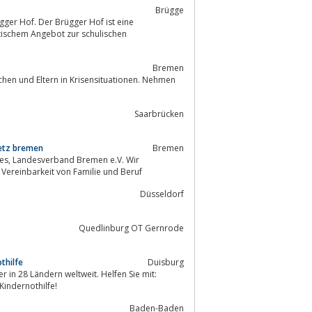
Brügge
utischem Angebot zur schulischen
Bremen
Saarbrücken
netz bremen
Bremen
. Wir
 zu den Themen Erziehung, Elternschaft und Vereinbarkeit von Familie und Beruf
Düsseldorf
Quedlinburg OT Gernrode
thilfe
Duisburg
r in 28 Ländern weltweit. Helfen Sie mit:
Kindernothilfe!
Baden-Baden