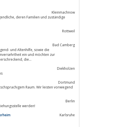
Kleinmachnow
nd zuständige
Rottweil
Bad Camberg
Unversehrtheit ein und möchten zur
Beendigung von sexualisierter Gewalt in jeder Form beitragen. Die Fakten sind erschreckend, die...
Diekholzen
ns
Dortmund
eutschsprachigem Raum. Wir leisten vorwiegend
Berlin
ziehungsstelle werden!
derheim
Karlsruhe